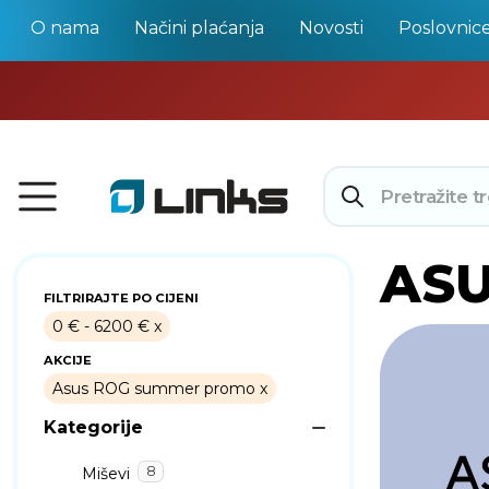
O nama
Načini plaćanja
Novosti
Poslovnic
AS
FILTRIRAJTE PO CIJENI
0 € - 6200 €
AKCIJE
Asus ROG summer promo
Kategorije
8
Miševi