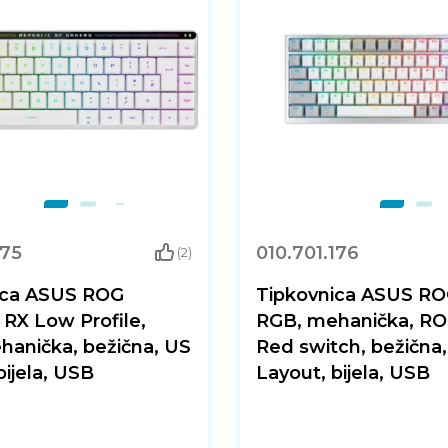
175
010.701.176
(2)
ica ASUS ROG
Tipkovnica ASUS RO
 RX Low Profile,
RGB, mehanička, R
hanička, bežična, US
Red switch, bežična
bijela, USB
Layout, bijela, USB