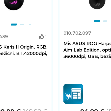
010.702.097
.439
(1)
Miš ASUS ROG Harp
 Keris II Origin, RGB,
Aim Lab Edition, opti
 bežični, BT,42000dpi,
36000dpi, USB, beži