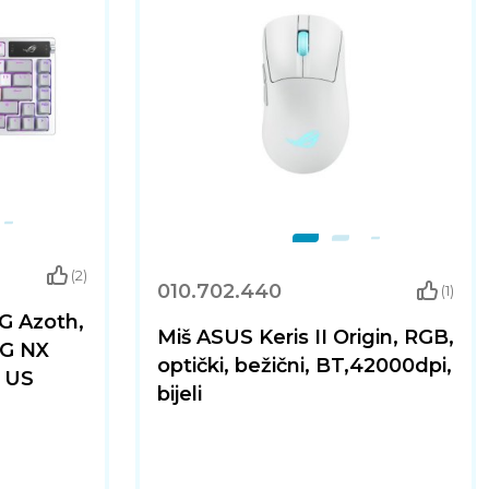
(2)
010.702.440
(1)
G Azoth,
Miš ASUS Keris II Origin, RGB,
OG NX
optički, bežični, BT,42000dpi,
, US
bijeli