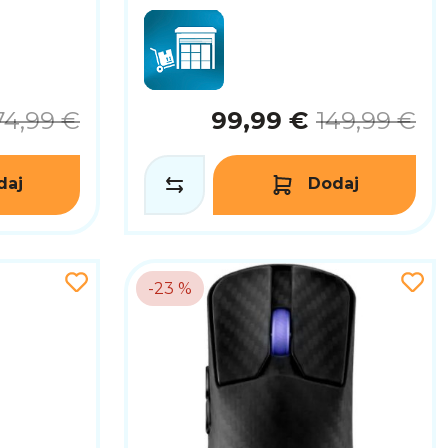
74,99 €
99,99 €
149,99 €
daj
Dodaj
-23 %