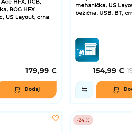
 Ace HFX, RGB,
mehanička, US Layo
ka, ROG HFX
bežična, USB, BT, cr
, US Layout, crna
179,99 €
154,99 €
1
Dodaj
Do
-24 %