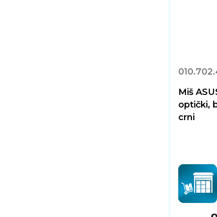
010.702
Miš ASUS
optički,
crni