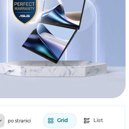
Grid
List
po stranici