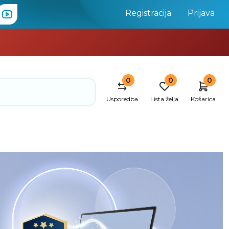
Registracija
Prijava
0
0
0
Usporedba
Lista želja
Košarica