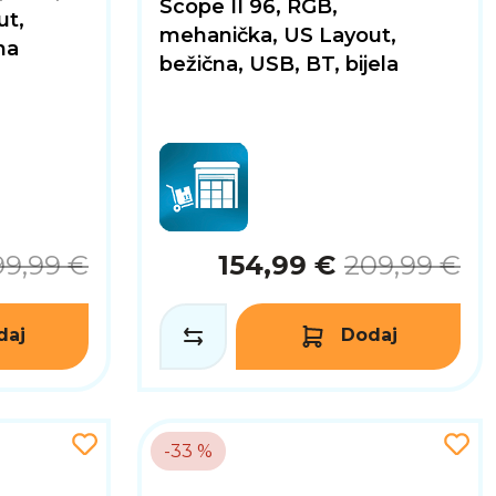
Scope II 96, RGB,
ut,
mehanička, US Layout,
na
bežična, USB, BT, bijela
99,99 €
154,99 €
209,99 €
daj
Dodaj
-33 %