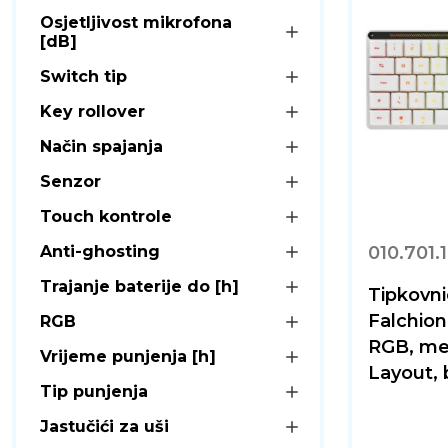
Osjetljivost mikrofona
[dB]
Switch tip
Key rollover
Način spajanja
Senzor
Touch kontrole
010.701.
Anti-ghosting
Trajanje baterije do [h]
Tipkovn
Falchion
RGB
RGB, me
Vrijeme punjenja [h]
Layout, 
Tip punjenja
Jastučići za uši