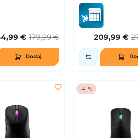
34,99 €
179,99 €
209,99 €
2
Dodaj
Do
-41 %