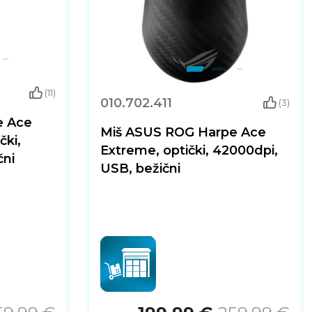
(11)
010.702.411
(3)
e Ace
Miš ASUS ROG Harpe Ace
čki,
Extreme, optički, 42000dpi,
čni
USB, bežični