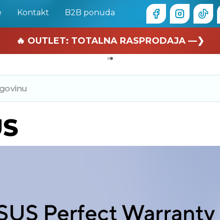
e
Kontakt
B2B ponuda
🏄 Zaslužuješ odmor —❯
🔥 OUTLET: TOTALNA RASPRODAJA —❯
US