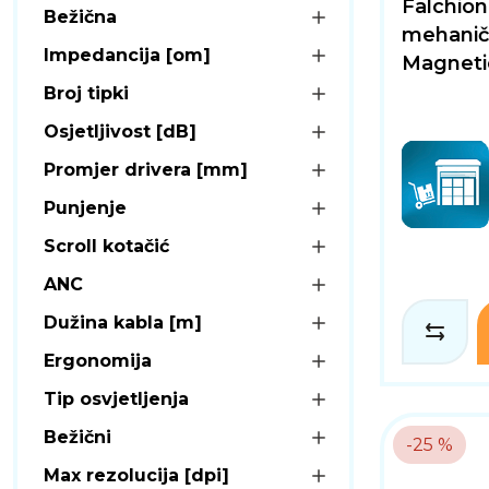
Falchion
Bežična
mehanič
Impedancija [om]
Magnetic
Broj tipki
Osjetljivost [dB]
Promjer drivera [mm]
Punjenje
Scroll kotačić
ANC
Dužina kabla [m]
Ergonomija
Tip osvjetljenja
Bežični
-25 %
Max rezolucija [dpi]