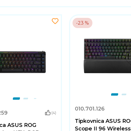
-23 %
010.701.126
259
(4)
Tipkovnica ASUS ROG
ica ASUS ROG
Scope II 96 Wireless