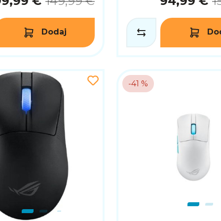
99,99 €
149,99 €
94,99 €
1
Dodaj
Do
-41 %