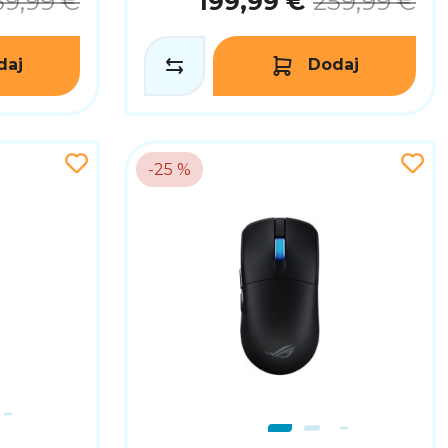
59,99 €
199,99 €
259,99 €
daj
Dodaj
-25 %