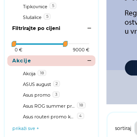
5
Tipkovnice
5
Slušalice
Filtrirajte po cijeni
0 €
9000 €
Akcije
18
Akcija
2
ASUS august
3
Asus promo
18
Asus ROG summer promo
4
Asus routeri promo kolovoz
sortiraj
prikaži sve