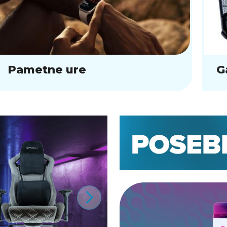
Pametne ure
G