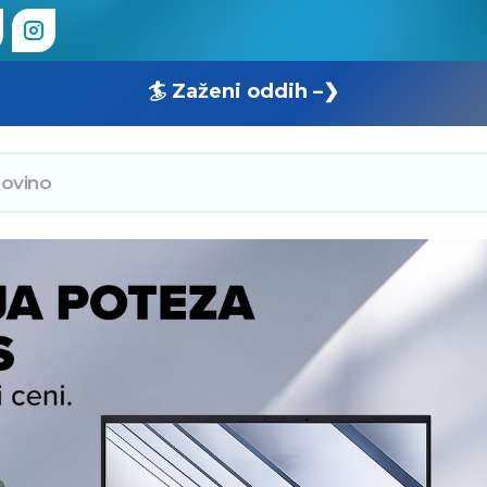
🏄 Zaženi oddih –❯