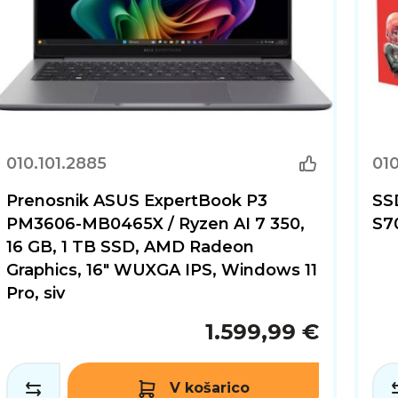
010.101.2885
010
Prenosnik ASUS ExpertBook P3
SS
PM3606-MB0465X / Ryzen AI 7 350,
S7
16 GB, 1 TB SSD, AMD Radeon
Graphics, 16" WUXGA IPS, Windows 11
Pro, siv
1.599,99 €
V košarico