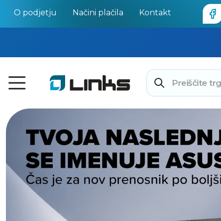
O podjetju
Načini plačila
Kontakt