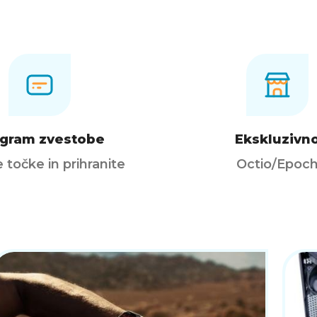
gram zvestobe
Ekskluzivn
e točke in prihranite
Octio/Epoc