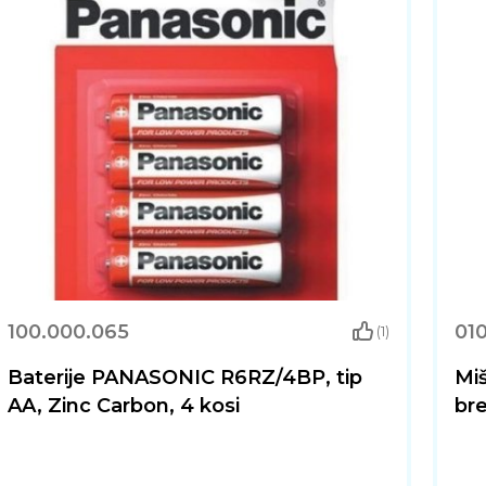
100.000.065
01
(1)
Baterije PANASONIC R6RZ/4BP, tip
Mi
AA, Zinc Carbon, 4 kosi
bre