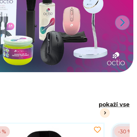
pokaži vse
8 %
-30 %