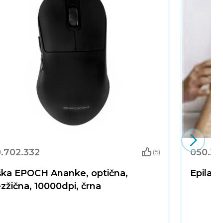
0.702.332
050.30
(5)
ška EPOCH Ananke, optična,
Epilato
zžična, 10000dpi, črna