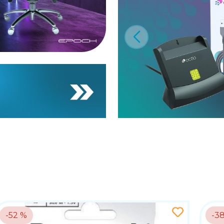
-52 %
-3