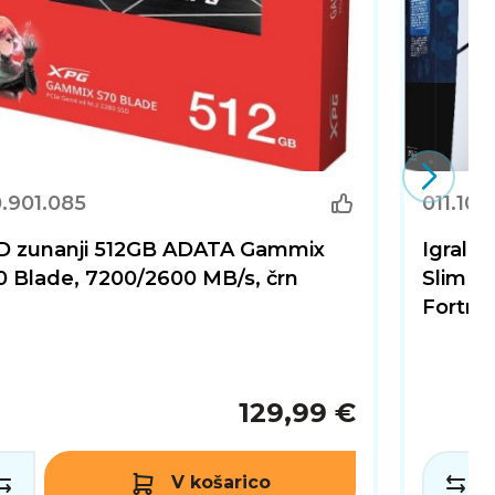
.901.085
011.101
D zunanji 512GB ADATA Gammix
Igraln
0 Blade, 7200/2600 MB/s, črn
Slim Di
Fortni
129,99 €
V košarico