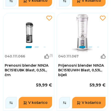
V košarico
V košarico
(1)
040.111.066
040.111.067
Prenosni blender NINJA
Prijenosni blender NINJA
BC151EUBK Blast, 0,53L,
BC151EUWH Blast, 0,53L,
črn
bijeli
59,99 €
59,99 €
V košarico
V košarico