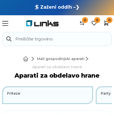
🏄 Zaženi oddih –❯
0
0
0
Mali gospodinjski aparati
Aparati za obdelavo hrane
Aparati za obdelavo hrane
Friteze
Party 