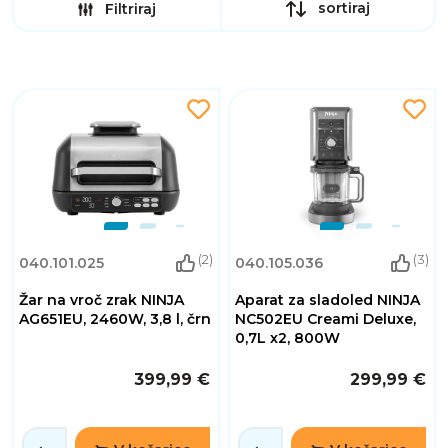
sortiraj
Filtriraj
(2)
(3)
040.101.025
040.105.036
Žar na vroč zrak NINJA
Aparat za sladoled NINJA
AG651EU, 2460W, 3,8 l, črn
NC502EU Creami Deluxe,
0,7L x2, 800W
399,99 €
299,99 €