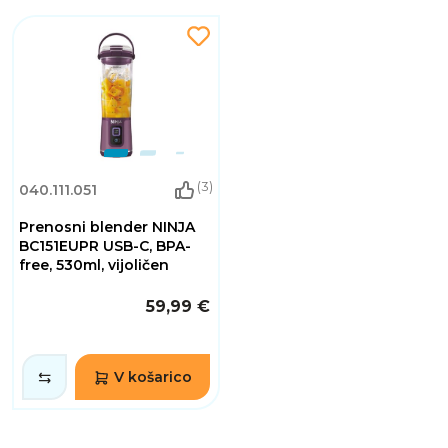
(3)
040.111.051
Prenosni blender NINJA
BC151EUPR USB-C, BPA-
free, 530ml, vijoličen
59,99 €
V košarico