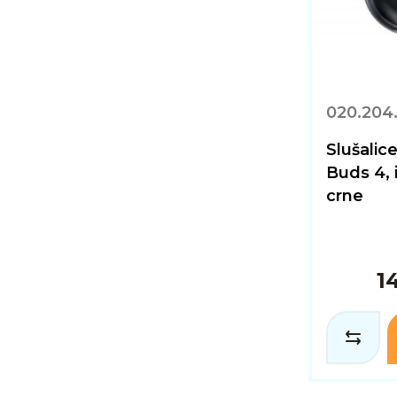
020.204
Slušali
Buds 4, 
crne
1