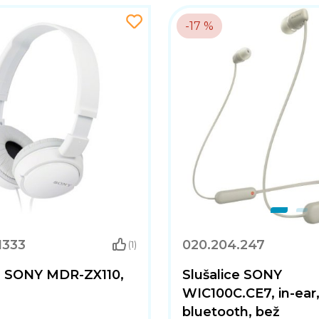
-17 %
1333
020.204.247
(1)
ce SONY MDR-ZX110,
Slušalice SONY
WIC100C.CE7, in-ear
bluetooth, bež