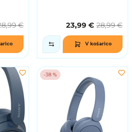
28,99 €
23,99 €
28,99 €
arico
V košarico
-38 %