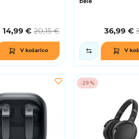
bele
14,99 €
20,15 €
36,99 €
V košarico
V koš
-29 %