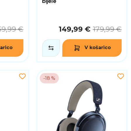
bijele
59,99 €
149,99 €
179,99 €
arico
V košarico
-18 %