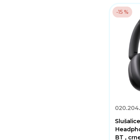
-15 %
020.204
Slušali
Headpho
BT , crn