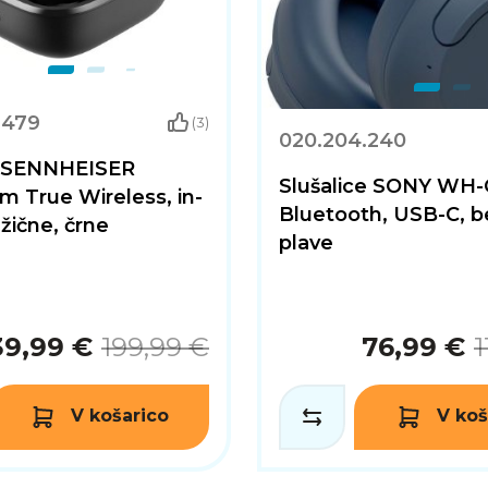
.479
(3)
020.204.240
e SENNHEISER
Slušalice SONY WH
 True Wireless, in-
Bluetooth, USB-C, b
zžične, črne
plave
39,99 €
199,99 €
76,99 €
1
V košarico
V koš