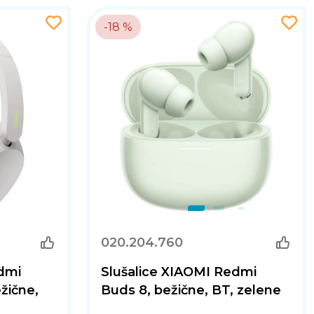
-18 %
020.204.760
dmi
Slušalice XIAOMI Redmi
žične,
Buds 8, bežične, BT, zelene