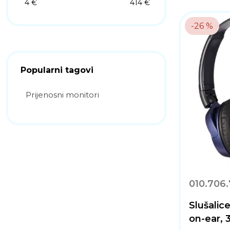
4 €
414 €
-26 %
Popularni tagovi
Prijenosni monitori
010.706
Slušali
on-ear, 