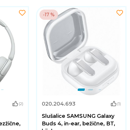
-17 %
020.204.693
(2)
(1)
Slušalice SAMSUNG Galaxy
zžične,
Buds 4, in-ear, bežične, BT,