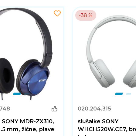
-38 %
.748
020.204.315
ce SONY MDR-ZX310,
slušalke SONY
3.5 mm, žične, plave
WHCH520W.CE7, bre