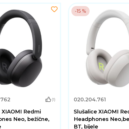
-15 %
.762
020.204.761
(1)
ce XIAOMI Redmi
Slušalice XIAOMI Re
nes Neo, bežične,
Headphones Neo,be
e
BT, bijele