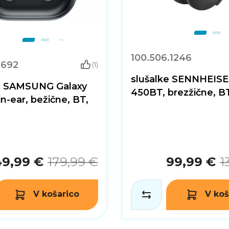
100.506.1246
.692
(1)
slušalke SENNHEIS
ce SAMSUNG Galaxy
450BT, brezžične, BT
in-ear, bežične, BT,
49,99 €
179,99 €
99,99 €
1
V košarico
V koš