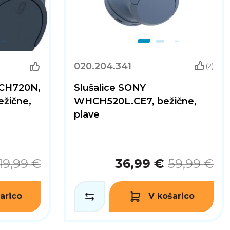
020.204.341
(2)
-CH720N,
Slušalice SONY
ežične,
WHCH520L.CE7, bežične,
plave
19,99 €
36,99 €
59,99 €
arico
V košarico