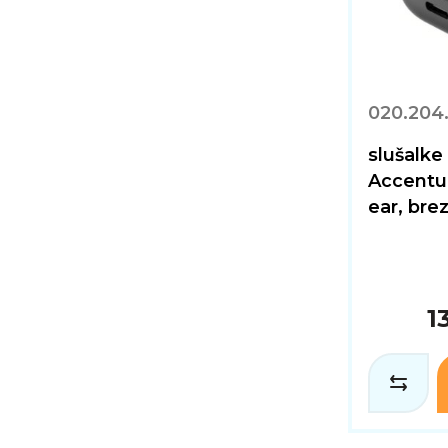
020.204
slušalk
Accentum
ear, bre
1