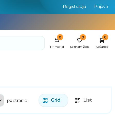
Registracija
Prijava
0
0
0
Primerjaj
Seznam želja
Košarica
Grid
List
po stranici