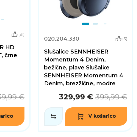
(31)
020.204.330
(3)
ER HD
Slušalice SENNHEISER
, črne
Momentum 4 Denim,
bežične, plave Slušalke
SENNHEISER Momentum 4
Denim, brezžične, modre
39,99 €
329,99 €
399,99 €
arico
V košarico