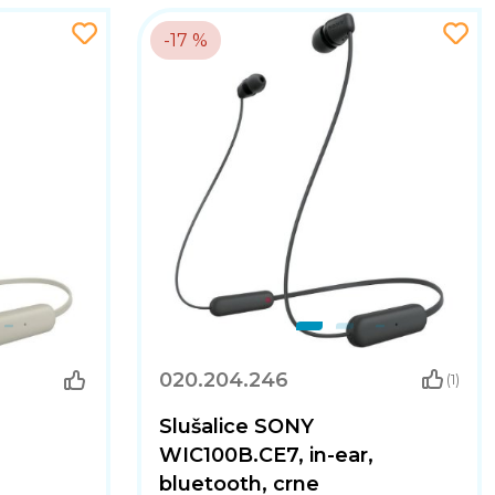
-17 %
020.204.246
(1)
Slušalice SONY
,
WIC100B.CE7, in-ear,
bluetooth, crne