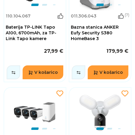
(7)
110.104.067
011.306.043
Baterija TP-LINK Tapo
Bazna stanica ANKER
A100, 6700mAh, za TP-
Eufy Security S380
Link Tapo kamere
HomeBase 3
27,99 €
179,99 €
V košarico
V košarico