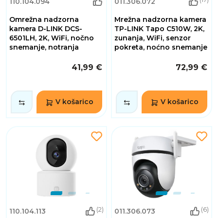
110.104.094
011.306.072
Omrežna nadzorna
Mrežna nadzorna kamera
kamera D-LINK DCS-
TP-LINK Tapo C510W, 2K,
6501LH, 2K, WiFi, nočno
zunanja, WiFi, senzor
snemanje, notranja
pokreta, noćno snemanje
41,99 €
72,99 €
V košarico
V košarico
(2)
(6)
110.104.113
011.306.073