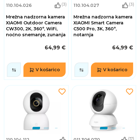
(3)
(3)
110.104.026
110.104.027
Mrežna nadzorna kamera
Mrežna nadzorna kamera
XIAOMI Outdoor Camera
XIAOMI Smart Camera
CW300, 2K, 360°, WiFi,
C500 Pro, 3K, 360°,
noćno snemanje, zunanja
notarnja
64,99 €
64,99 €
V košarico
V košarico
(17)
110.104.112
011.306.070