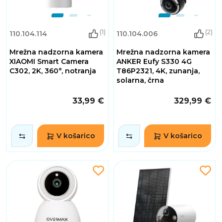
(1)
(2)
110.104.114
110.104.006
Mrežna nadzorna kamera
Mrežna nadzorna kamera
XIAOMI Smart Camera
ANKER Eufy S330 4G
C302, 2K, 360°, notranja
T86P2321, 4K, zunanja,
solarna, črna
33,99 €
329,99 €
V košarico
V košarico