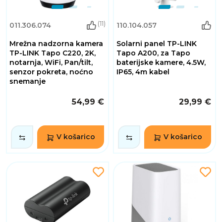
(11)
011.306.074
110.104.057
Mrežna nadzorna kamera
Solarni panel TP-LINK
TP-LINK Tapo C220, 2K,
Tapo A200, za Tapo
notarnja, WiFi, Pan/tilt,
baterijske kamere, 4.5W,
senzor pokreta, noćno
IP65, 4m kabel
snemanje
54,99 €
29,99 €
V košarico
V košarico