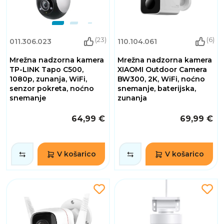
(23)
(6)
011.306.023
110.104.061
Mrežna nadzorna kamera
Mrežna nadzorna kamera
TP-LINK Tapo C500,
XIAOMI Outdoor Camera
1080p, zunanja, WiFi,
BW300, 2K, WiFi, noćno
senzor pokreta, noćno
snemanje, baterijska,
snemanje
zunanja
64,99 €
69,99 €
V košarico
V košarico