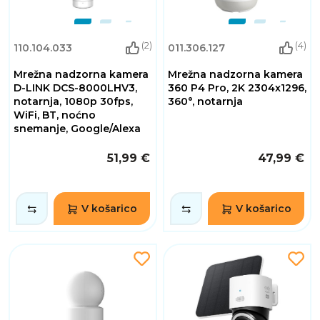
(2)
(4)
110.104.033
011.306.127
Mrežna nadzorna kamera
Mrežna nadzorna kamera
D-LINK DCS-8000LHV3,
360 P4 Pro, 2K 2304x1296,
notarnja, 1080p 30fps,
360°, notarnja
WiFi, BT, noćno
snemanje, Google/Alexa
51,99 €
47,99 €
V košarico
V košarico