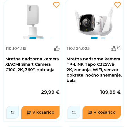
(4)
110.104.115
110.104.025
Mrežna nadzorna kamera
Mrežna nadzorna kamera
XIAOMI Smart Camera
TP-LINK Tapo C325WB,
C100, 2K, 360°, notranja
2K, zunanja, WiFi, senzor
pokreta, noćno snemanje,
bela
29,99 €
109,99 €
V košarico
V košarico