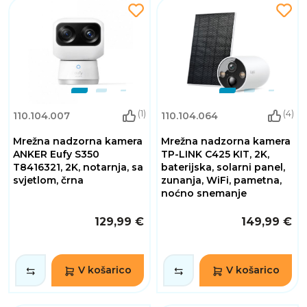
(1)
(4)
110.104.007
110.104.064
Mrežna nadzorna kamera
Mrežna nadzorna kamera
ANKER Eufy S350
TP-LINK C425 KIT, 2K,
T8416321, 2K, notarnja, sa
baterijska, solarni panel,
svjetlom, črna
zunanja, WiFi, pametna,
noćno snemanje
129,99 €
149,99 €
V košarico
V košarico