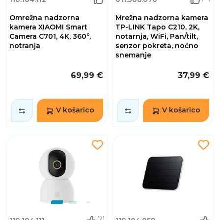
Omrežna nadzorna
Mrežna nadzorna kamera
kamera XIAOMI Smart
TP-LINK Tapo C210, 2K,
Camera C701, 4K, 360°,
notarnja, WiFi, Pan/tilt,
notranja
senzor pokreta, noćno
snemanje
69,99 €
37,99 €
V košarico
V košarico
(2)