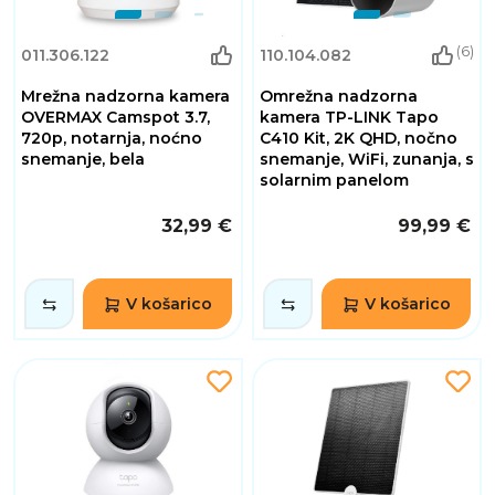
(6)
011.306.122
110.104.082
Mrežna nadzorna kamera
Omrežna nadzorna
OVERMAX Camspot 3.7,
kamera TP-LINK Tapo
720p, notarnja, noćno
C410 Kit, 2K QHD, nočno
snemanje, bela
snemanje, WiFi, zunanja, s
solarnim panelom
32,99 €
99,99 €
V košarico
V košarico