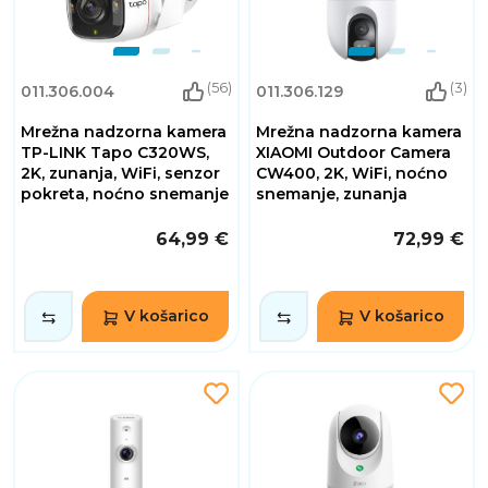
(56)
(3)
011.306.004
011.306.129
Mrežna nadzorna kamera
Mrežna nadzorna kamera
TP-LINK Tapo C320WS,
XIAOMI Outdoor Camera
2K, zunanja, WiFi, senzor
CW400, 2K, WiFi, noćno
pokreta, noćno snemanje
snemanje, zunanja
64,99 €
72,99 €
V košarico
V košarico