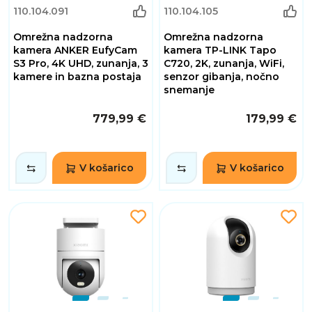
110.104.091
110.104.105
Omrežna nadzorna
Omrežna nadzorna
kamera ANKER EufyCam
kamera TP-LINK Tapo
S3 Pro, 4K UHD, zunanja, 3
C720, 2K, zunanja, WiFi,
kamere in bazna postaja
senzor gibanja, nočno
snemanje
779,99 €
179,99 €
V košarico
V košarico