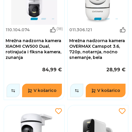
(18)
110.104.074
011.306.121
Mrežna nadzorna kamera
Mrežna nadzorna kamera
XIAOMI CW500 Dual,
OVERMAX Camspot 3.6,
rotirajuća i fiksna kamera,
720p, notarnja, noćno
zunanja
snemanje, bela
84,99 €
28,99 €
V košarico
V košarico