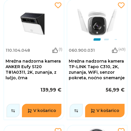
(1)
(49)
110.104.048
060.900.031
Mrežna nadzorna kamera
Mrežna nadzorna kamera
ANKER Eufy S120
TP-LINK Tapo C310, 2K,
T81A0311, 2K, zunanja, z
zunanja, WiFi, senzor
lučjo, črna
pokreta, noćno snemanje
139,99 €
56,99 €
V košarico
V košarico