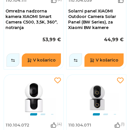
110.104.111
110.104.059
Omrežna nadzorna
Solarni panel XIAOMI
kamera XIAOMI Smart
Outdoor Camera Solar
Camera C500, 3,5K, 360°,
Panel (BW Series), za
notranja
Xiaomi BW kamere
53,99 €
44,99 €
V košarico
V košarico
(4)
(1)
110.104.072
110.104.071