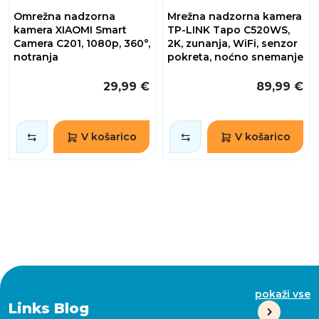
Omrežna nadzorna
Mrežna nadzorna kamera
kamera XIAOMI Smart
TP-LINK Tapo C520WS,
Camera C201, 1080p, 360°,
2K, zunanja, WiFi, senzor
notranja
pokreta, noćno snemanje
29,99 €
89,99 €
V košarico
V košarico
pokaži vse
Links Blog