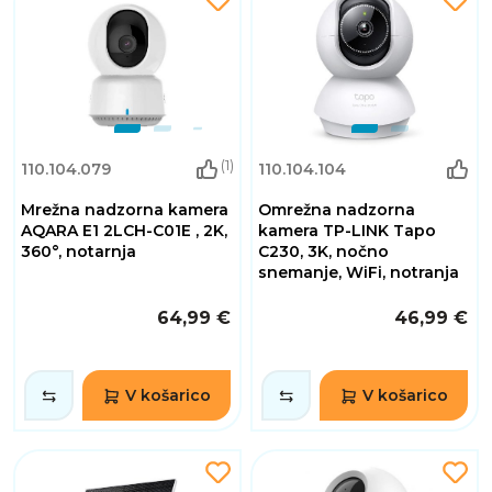
(1)
110.104.079
110.104.104
Mrežna nadzorna kamera
Omrežna nadzorna
AQARA E1 2LCH-C01E , 2K,
kamera TP-LINK Tapo
360°, notarnja
C230, 3K, nočno
snemanje, WiFi, notranja
64,99 €
46,99 €
V košarico
V košarico