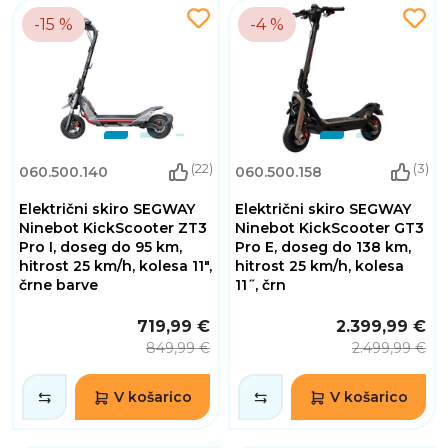
-15 %
-4 %
(22)
(3)
060.500.140
060.500.158
Električni skiro SEGWAY
Električni skiro SEGWAY
Ninebot KickScooter ZT3
Ninebot KickScooter GT3
Pro I, doseg do 95 km,
Pro E, doseg do 138 km,
hitrost 25 km/h, kolesa 11",
hitrost 25 km/h, kolesa
črne barve
11˝, črn
719,99 €
2.399,99 €
849,99 €
2.499,99 €
V košarico
V košarico