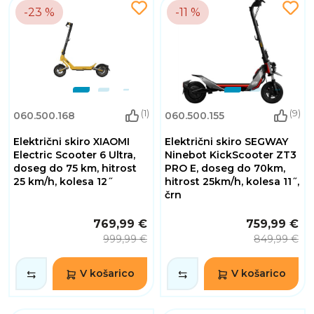
-23 %
-11 %
(1)
(9)
060.500.168
060.500.155
Električni skiro XIAOMI
Električni skiro SEGWAY
Electric Scooter 6 Ultra,
Ninebot KickScooter ZT3
doseg do 75 km, hitrost
PRO E, doseg do 70km,
25 km/h, kolesa 12˝
hitrost 25km/h, kolesa 11˝,
črn
769,99 €
759,99 €
999,99 €
849,99 €
V košarico
V košarico