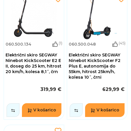
(1)
(45)
060.500.134
060.500.048
Električni skiro SEGWAY
Električni skiro SEGWAY
Ninebot KickScooter E2 E
Ninebot KickScooter F2
II, doseg do 25 km, hitrost
Plus E, autonomija do
20 km/h, kolesa 8,1˝, črn
55km, hitrost 25km/h,
kolesa 10˝, črni
319,99 €
629,99 €
V košarico
V košarico