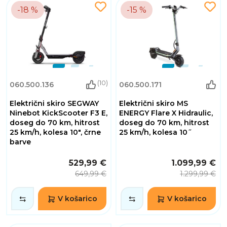
-18 %
-15 %
(10)
060.500.136
060.500.171
Električni skiro SEGWAY
Električni skiro MS
Ninebot KickScooter F3 E,
ENERGY Flare X Hidraulic,
doseg do 70 km, hitrost
doseg do 70 km, hitrost
25 km/h, kolesa 10", črne
25 km/h, kolesa 10˝
barve
529,99 €
1.099,99 €
649,99 €
1.299,99 €
V košarico
V košarico