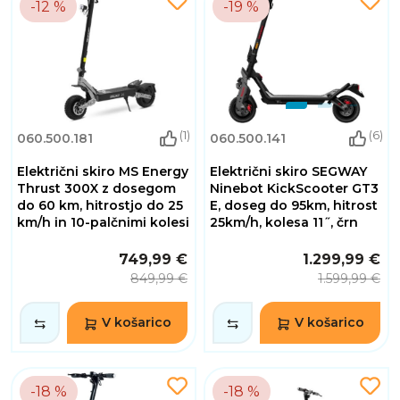
-12 %
-19 %
(1)
(6)
060.500.181
060.500.141
Električni skiro MS Energy
Električni skiro SEGWAY
Thrust 300X z dosegom
Ninebot KickScooter GT3
do 60 km, hitrostjo do 25
E, doseg do 95km, hitrost
km/h in 10-palčnimi kolesi
25km/h, kolesa 11˝, črn
749,99 €
1.299,99 €
849,99 €
1.599,99 €
V košarico
V košarico
-18 %
-18 %