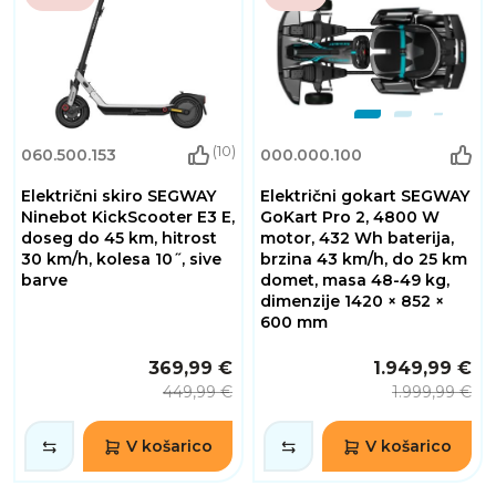
(10)
060.500.153
000.000.100
Električni skiro SEGWAY
Električni gokart SEGWAY
Ninebot KickScooter E3 E,
GoKart Pro 2, 4800 W
doseg do 45 km, hitrost
motor, 432 Wh baterija,
30 km/h, kolesa 10˝, sive
brzina 43 km/h, do 25 km
barve
domet, masa 48-49 kg,
dimenzije 1420 × 852 ×
600 mm
369,99 €
1.949,99 €
449,99 €
1.999,99 €
V košarico
V košarico