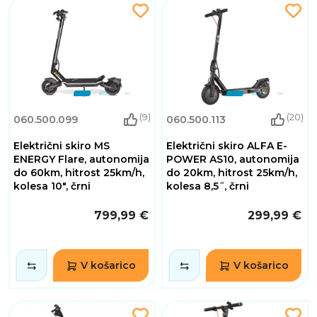
(9)
(20)
060.500.099
060.500.113
Električni skiro MS
Električni skiro ALFA E-
ENERGY Flare, autonomija
POWER AS10, autonomija
do 60km, hitrost 25km/h,
do 20km, hitrost 25km/h,
kolesa 10", črni
kolesa 8,5˝, črni
799,99 €
299,99 €
V košarico
V košarico