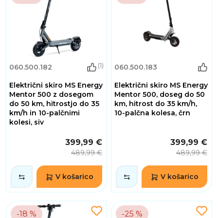
(1)
060.500.182
060.500.183
Električni skiro MS Energy
Električni skiro MS Energy
Mentor 500 z dosegom
Mentor 500, doseg do 50
do 50 km, hitrostjo do 35
km, hitrost do 35 km/h,
km/h in 10-palčnimi
10-palčna kolesa, črn
kolesi, siv
399,99 €
399,99 €
489,99 €
489,99 €
V košarico
V košarico
-18 %
-25 %