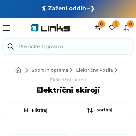
🏄 Zaženi oddih –❯
0
0
0
Šport in oprema
Električna vozila
Električni skiroji
Električni skiroji
sortiraj
Filtriraj