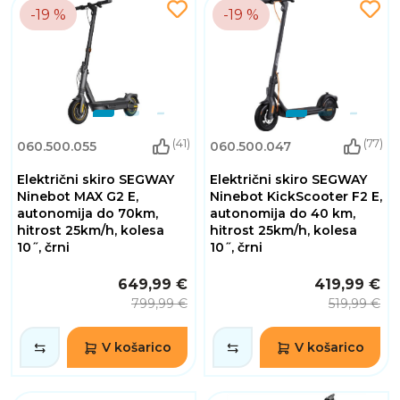
-19 %
-19 %
(41)
(77)
060.500.055
060.500.047
Električni skiro SEGWAY
Električni skiro SEGWAY
Ninebot MAX G2 E,
Ninebot KickScooter F2 E,
autonomija do 70km,
autonomija do 40 km,
hitrost 25km/h, kolesa
hitrost 25km/h, kolesa
10˝, črni
10˝, črni
649,99 €
419,99 €
799,99 €
519,99 €
V košarico
V košarico