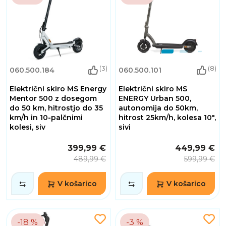
(3)
(8)
060.500.184
060.500.101
Električni skiro MS Energy
Električni skiro MS
Mentor 500 z dosegom
ENERGY Urban 500,
do 50 km, hitrostjo do 35
autonomija do 50km,
km/h in 10-palčnimi
hitrost 25km/h, kolesa 10",
kolesi, siv
sivi
399,99 €
449,99 €
489,99 €
599,99 €
V košarico
V košarico
-18 %
-3 %