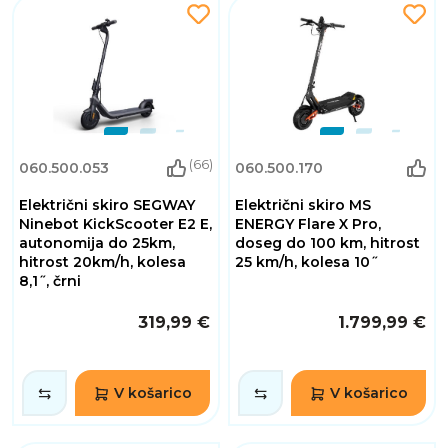
(66)
060.500.053
060.500.170
Električni skiro SEGWAY
Električni skiro MS
Ninebot KickScooter E2 E,
ENERGY Flare X Pro,
autonomija do 25km,
doseg do 100 km, hitrost
hitrost 20km/h, kolesa
25 km/h, kolesa 10˝
8,1˝, črni
319,99 €
1.799,99 €
V košarico
V košarico