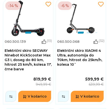
-14 %
-6 %
(13)
(32)
060.500.139
060.500.068
Električni skiro SEGWAY
Električni skiro XIAOMI 4
Ninebot KickScooter Max
Ultra, autonomija do
G3 I, doseg do 80 km,
70km, hitrost do 25km/h,
hitrost 25 km/h, kolesa 11",
kolesa 10˝
črne barve
819,99 €
599,99 €
949,99 €
639,99 €
V košarico
V košarico