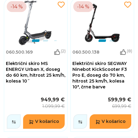
-14 %
-14 %
(2)
(8)
060.500.169
060.500.138
Električni skiro MS
Električni skiro SEGWAY
ENERGY Urban X, doseg
Ninebot KickScooter F3
do 60 km, hitrost 25 km/h,
Pro E, doseg do 70 km,
kolesa 10˝
hitrost 25 km/h, kolesa
10", črne barve
949,99 €
599,99 €
1.099,99 €
699,99 €
V košarico
V košarico