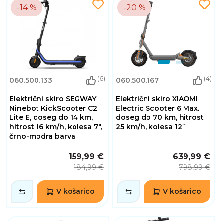
-14 %
-20 %
(6)
(4)
060.500.133
060.500.167
Električni skiro SEGWAY
Električni skiro XIAOMI
Ninebot KickScooter C2
Electric Scooter 6 Max,
Lite E, doseg do 14 km,
doseg do 70 km, hitrost
hitrost 16 km/h, kolesa 7",
25 km/h, kolesa 12˝
črno-modra barva
159,99 €
639,99 €
184,99 €
798,99 €
V košarico
V košarico