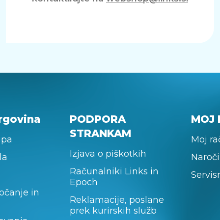
rgovina
PODPORA
MOJ 
STRANKAM
upa
Moj r
Izjava o piškotkih
la
Naroči
Računalniki Links in
Servis
Epoch
očanje in
Reklamacije, poslane
prek kurirskih služb