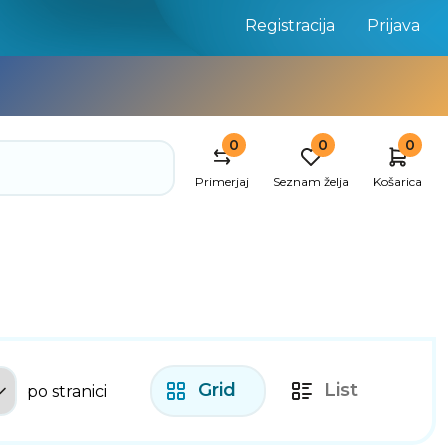
Registracija
Prijava
0
0
0
Primerjaj
Seznam želja
Košarica
Grid
List
po stranici