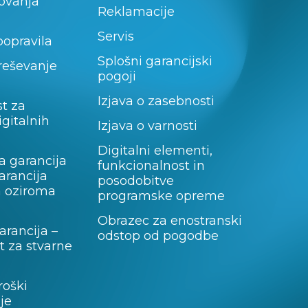
lovanja
Reklamacije
Servis
popravila
Splošni garancijski
 reševanje
pogoji
Izjava o zasebnosti
t za
igitalnih
Izjava o varnosti
Digitalni elementi,
a garancija
funkcionalnost in
garancija
posodobitve
a oziroma
programske opreme
Obrazec za enostranski
rancija –
odstop od pogodbe
 za stvarne
roški
je