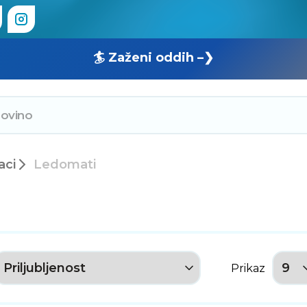
🏄 Zaženi oddih –❯
aci
Ledomati
Prikaz