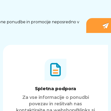
osebne ponudbe in promocije neposredno v
Spletna podpora
Za vse informacije o ponudbi
povezav in rešitvah nas
kontaktirajte na
webshop@links.si