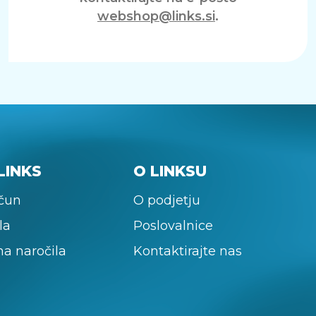
webshop@links.si
.
LINKS
O LINKSU
ačun
O podjetju
la
Poslovalnice
na naročila
Kontaktirajte nas