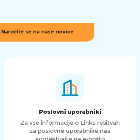
Naročite se na naše novice
Poslovni uporabniki
Za vse informacije o Links rešitvah
za poslovne uporabnike nas
kontaktirajte na e-pošto