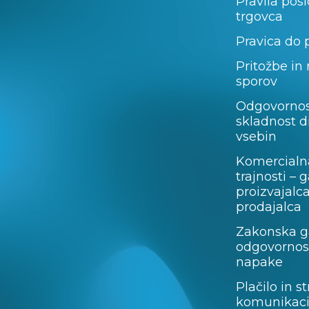
Pravila pos
trgovca
Pravica do 
Pritožbe in
sporov
Odgovornos
skladnost d
vsebin
Komercialn
trajnosti – 
proizvajalc
prodajalca
Zakonska ga
odgovornost
napake
Plačilo in st
komunikaci