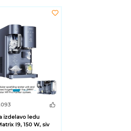
.093
a izdelavo ledu
trix I9, 150 W, siv