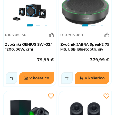
010.705.130
010.705.089
Zvočniki GENIUS SW-G2.1
Zvočnik JABRA Speak2 75
1200, 36W, črni
MS, USB, Bluetooth, siv
79,99 €
379,99 €
V košarico
V košarico