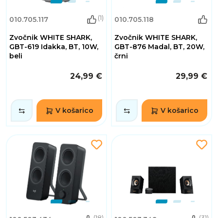
(1)
010.705.117
010.705.118
Zvočnik WHITE SHARK,
Zvočnik WHITE SHARK,
GBT-619 Idakka, BT, 10W,
GBT-876 Madal, BT, 20W,
beli
črni
24,99 €
29,99 €
V košarico
V košarico
(18)
(31)