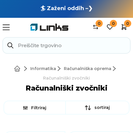
🏄 Zaženi oddih –❯
0
0
0
Informatika
Računalniška oprema
Računalniški zvočniki
Računalniški zvočniki
sortiraj
Filtriraj