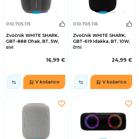
010.705.115
010.705.116
Zvočnik WHITE SHARK,
Zvočnik WHITE SHARK,
GBT-888 Dhak, BT, 5W,
GBT-619 Idakka, BT, 10W,
sivi
črni
16,99 €
24,99 €
V košarico
V košarico