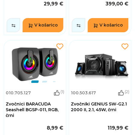
29,99 €
399,00 €
V košarico
V košarico
(1)
(2)
010.705.127
100.503.617
Zvočnici BARACUDA
Zvočniki GENIUS SW-G2.1
Seashell BGSP-011, RGB,
2000 II, 2.1, 45W, črni
črni
8,99 €
119,99 €