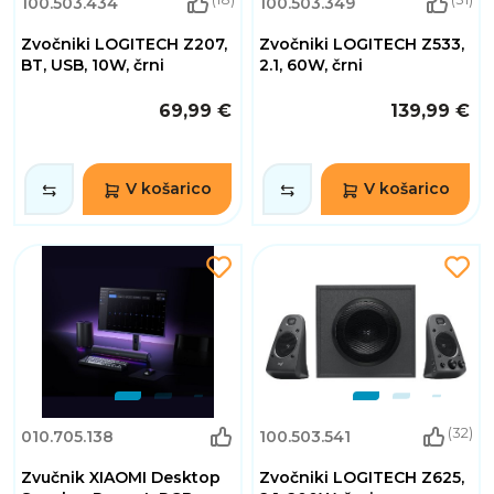
100.503.434
100.503.349
Zvočniki LOGITECH Z207,
Zvočniki LOGITECH Z533,
BT, USB, 10W, črni
2.1, 60W, črni
69,99 €
139,99 €
V košarico
V košarico
(32)
010.705.138
100.503.541
Zvučnik XIAOMI Desktop
Zvočniki LOGITECH Z625,