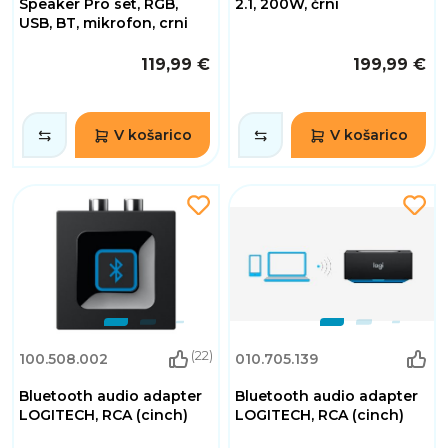
Speaker Pro set, RGB,
2.1, 200W, črni
USB, BT, mikrofon, crni
119,99 €
199,99 €
V košarico
V košarico
(22)
100.508.002
010.705.139
Bluetooth audio adapter
Bluetooth audio adapter
LOGITECH, RCA (cinch)
LOGITECH, RCA (cinch)