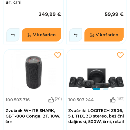
BT, črni
249,99 €
59,99 €
V košarico
V košarico
(20)
(163)
100.503.716
100.503.244
Zvočnik WHITE SHARK,
Zvočniki LOGITECH Z906,
GBT-808 Conga, BT, 10W,
5.1, THX, 3D stereo, bežični
črni
daljinski, 500W, črni, retail