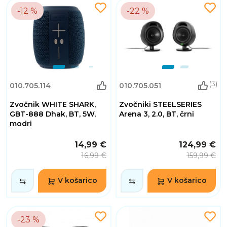
-12 %
-22 %
(3)
010.705.114
010.705.051
Zvočnik WHITE SHARK,
Zvočniki STEELSERIES
GBT-888 Dhak, BT, 5W,
Arena 3, 2.0, BT, črni
modri
14,99 €
124,99 €
16,99 €
159,99 €
V košarico
V košarico
-23 %