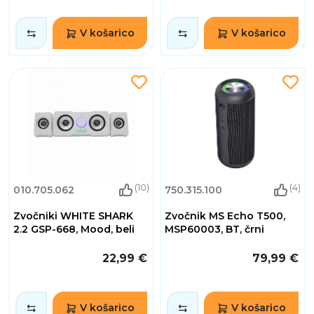
V košarico
V košarico
(10)
(4)
010.705.062
750.315.100
Zvočniki WHITE SHARK
Zvočnik MS Echo T500,
2.2 GSP-668, Mood, beli
MSP60003, BT, črni
22,99 €
79,99 €
V košarico
V košarico