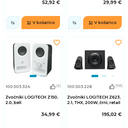
52,92 €
29,99 €
V košarico
V košarico
(4)
(98)
100.503.324
100.503.228
Zvočniki LOGITECH Z150,
Zvočniki LOGITECH Z623,
2.0, beli
2.1, THX, 200W, črni, retail
34,99 €
195,02 €