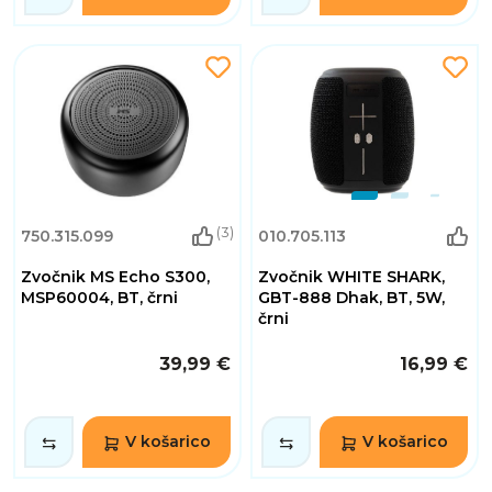
(3)
750.315.099
010.705.113
Zvočnik MS Echo S300,
Zvočnik WHITE SHARK,
MSP60004, BT, črni
GBT-888 Dhak, BT, 5W,
črni
39,99 €
16,99 €
V košarico
V košarico