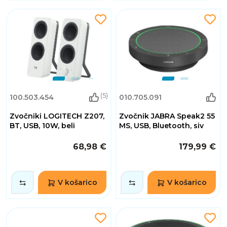
(5)
100.503.454
010.705.091
Zvočniki LOGITECH Z207,
Zvočnik JABRA Speak2 55
BT, USB, 10W, beli
MS, USB, Bluetooth, siv
68,98 €
179,99 €
V košarico
V košarico