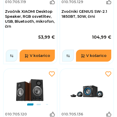
010.705.119
010.705.129
Zvočnik XIAOMI Desktop
Zvočniki GENIUS SW-2.1
Speaker, RGB osvetlitev,
1850BT, 50W, črni
USB, Bluetooth, mikrofon,
črn
53,99 €
104,99 €
V košarico
V košarico
010.705.120
010.705.136