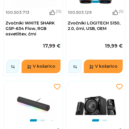
(15)
(9)
100.503.713
100.503.129
Zvočniki WHITE SHARK
Zvočniki LOGITECH S150,
GSP-634 Flow, RGB
2.0, črni, USB, OEM
osvetlitev, črni
17,99 €
19,99 €
V košarico
V košarico