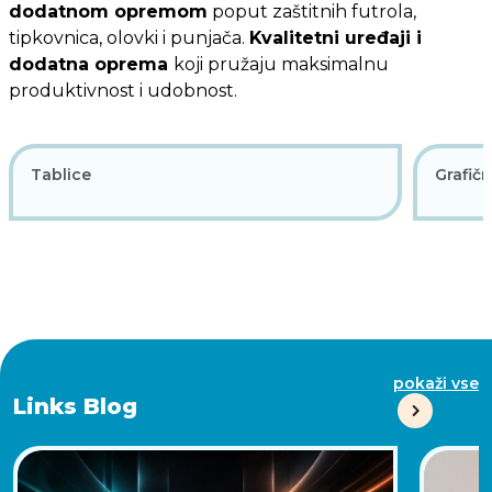
dodatnom opremom
poput zaštitnih futrola,
tipkovnica, olovki i punjača.
Kvalitetni uređaji i
dodatna oprema
koji pružaju maksimalnu
produktivnost i udobnost.
Tablice
Grafičn
pokaži vse
Links Blog