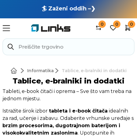
🏄 Zaženi oddih –❯
0
0
0
Informatika
Tablice, e-bralniki in dodatki
Tablice, e-bralniki in dodatki
Tableti, e-book čitači i oprema – Sve što vam treba na
jednom mjestu.
Istražite širok izbor
tableta i e-book čitača
idealnih
za rad, učenje i zabavu. Odaberite vrhunske uređaje s
brzim procesorima, dugotrajnom baterijom i
visokokvalitetnim zaslonima
. Upotpunite ih