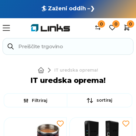
🏄 Zaženi oddih –❯
0
0
0
IT uredska oprema!
IT uredska oprema!
sortiraj
Filtriraj