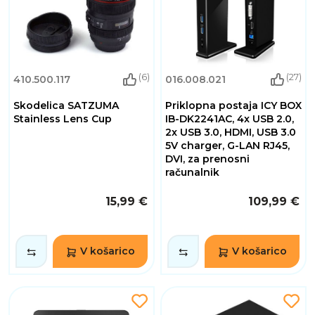
(6)
(27)
410.500.117
016.008.021
Skodelica SATZUMA
Priklopna postaja ICY BOX
Stainless Lens Cup
IB-DK2241AC, 4x USB 2.0,
2x USB 3.0, HDMI, USB 3.0
5V charger, G-LAN RJ45,
DVI, za prenosni
računalnik
15,99 €
109,99 €
V košarico
V košarico