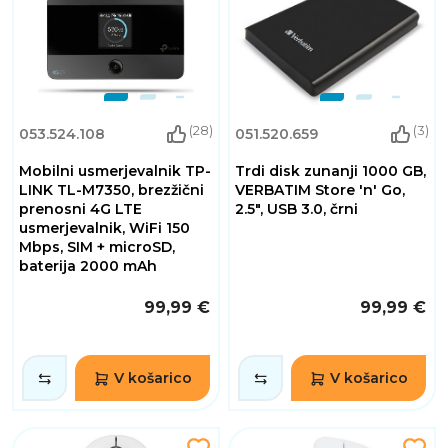
(28)
(3)
053.524.108
051.520.659
Mobilni usmerjevalnik TP-
Trdi disk zunanji 1000 GB,
LINK TL-M7350, brezžični
VERBATIM Store 'n' Go,
prenosni 4G LTE
2.5", USB 3.0, črni
usmerjevalnik, WiFi 150
Mbps, SIM + microSD,
baterija 2000 mAh
99,99 €
99,99 €
V košarico
V košarico