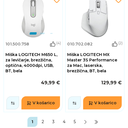
(4)
(2)
101.500.758
010.702.082
Miška LOGITECH M650 L,
Miška LOGITECH MX
za levičarje, brezžična,
Master 3S Performance
optična, 4000dpi, USB,
za Mac, laserska,
BT, bela
brezžična, BT, bela
49,99 €
129,99 €
V košarico
V košarico
1
2
3
4
5