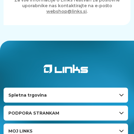
Za vse informacije o Links rešitvah za poslovne
uporabnike nas kontaktirajte na e-pošto
webshop@links.si
.
Spletna trgovina
PODPORA STRANKAM
MOJ LINKS