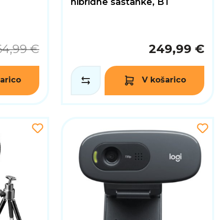
hibridne sastanke, BT
64,99 €
249,99 €
arico
V košarico