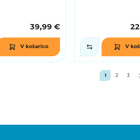
39,99 €
22
V košarico
V koš
1
2
3