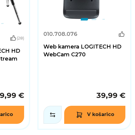
010.708.076
(28)
Web kamera LOGITECH HD
ECH HD
WebCam C270
Stream
19,99 €
39,99 €
arico
V košarico