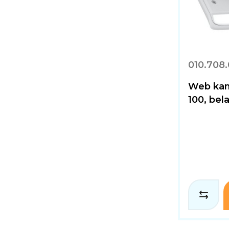
010.708.
Web kam
100, bel