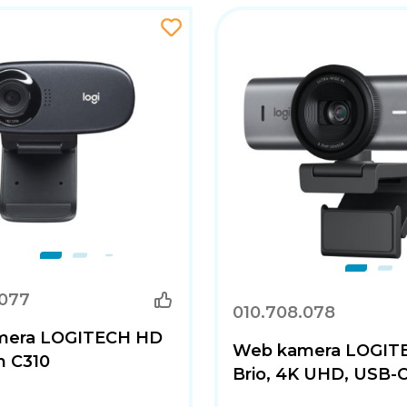
.077
010.708.078
mera LOGITECH HD
Web kamera LOGIT
 C310
Brio, 4K UHD, USB-C,