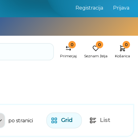
Registracija
Prijava
0
0
0
Primerjaj
Seznam želja
Košarica
Grid
List
po stranici