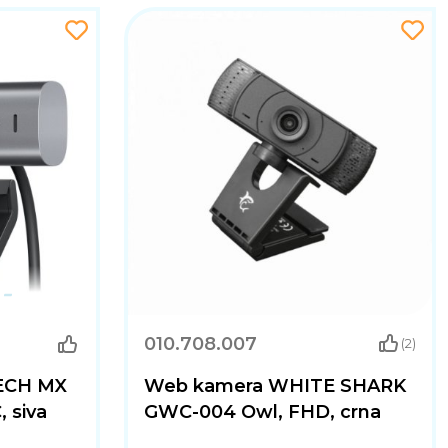
010.708.007
(2)
ECH MX
Web kamera WHITE SHARK
 siva
GWC-004 Owl, FHD, crna