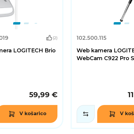
019
102.500.115
(2)
era LOGITECH Brio
Web kamera LOGIT
a
WebCam C922 Pro 
59,99 €
1
V košarico
V koš