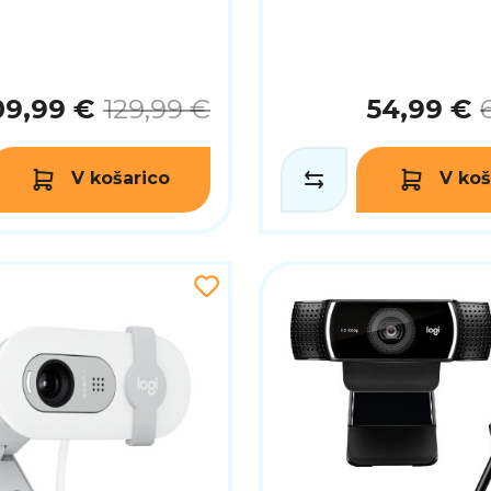
09,99 €
129,99 €
54,99 €
V košarico
V koš