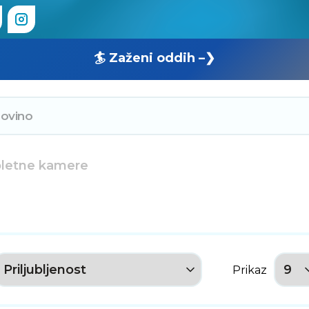
🏄 Zaženi oddih –❯
letne kamere
Prikaz