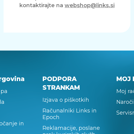
kontaktirajte na
webshop@links.si
rgovina
PODPORA
MOJ 
STRANKAM
upa
Moj r
Izjava o piškotkih
la
Naroči
Računalniki Links in
Servis
Epoch
očanje in
Reklamacije, poslane