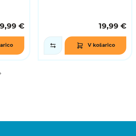
9,99 €
19,99 €
arico
V košarico