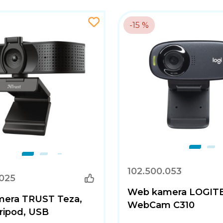
-15 %
102.500.053
.025
Web kamera LOGIT
era TRUST Teza,
WebCam C310
tripod, USB