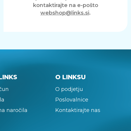
kontaktirajte na e-pošto
webshop@links.si
.
LINKS
O LINKSU
ačun
O podjetju
la
Poslovalnice
na naročila
Kontaktirajte nas