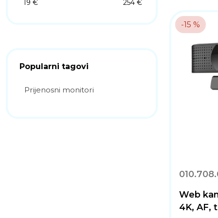
19 €
254 €
-15 %
Popularni tagovi
Prijenosni monitori
010.708
Web kam
4K, AF, 