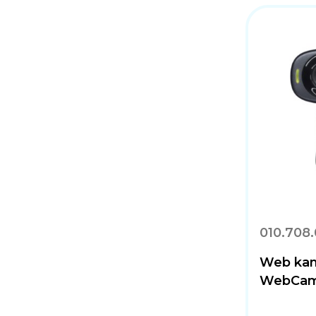
010.708
Web ka
WebCam