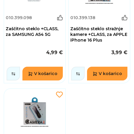
010.399.098
010.399.138
Zaščitno steklo +CLASS,
Zaščitno steklo stražnje
za SAMSUNG A54 5G
kamere +CLASS, za APPLE
iPhone 16 Plus
4,99 €
3,99 €
V košarico
V košarico