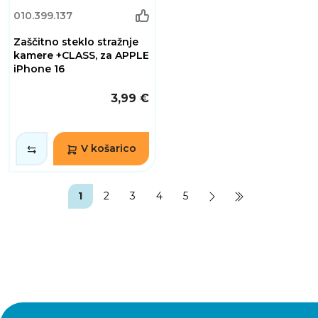
010.399.137
Zaščitno steklo stražnje
kamere +CLASS, za APPLE
iPhone 16
3,99 €
V košarico
1
2
3
4
5