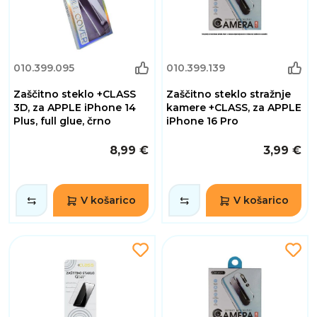
010.399.095
010.399.139
Zaščitno steklo +CLASS
Zaščitno steklo stražnje
3D, za APPLE iPhone 14
kamere +CLASS, za APPLE
Plus, full glue, črno
iPhone 16 Pro
8,99 €
3,99 €
V košarico
V košarico