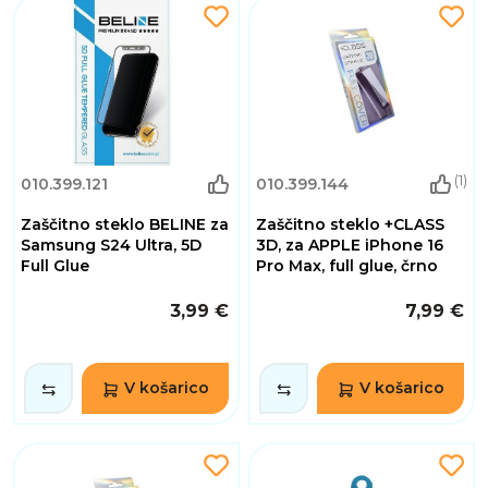
(1)
010.399.121
010.399.144
Zaščitno steklo BELINE za
Zaščitno steklo +CLASS
Samsung S24 Ultra, 5D
3D, za APPLE iPhone 16
Full Glue
Pro Max, full glue, črno
3,99 €
7,99 €
V košarico
V košarico