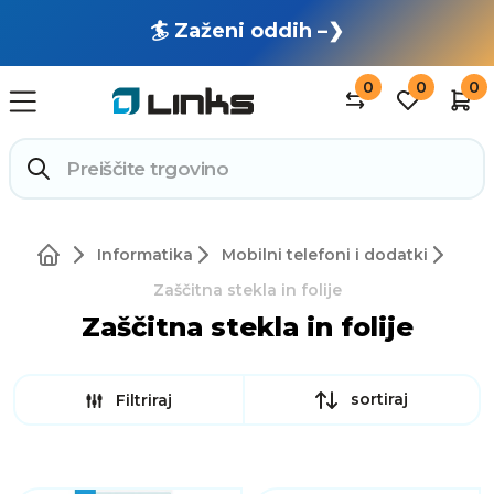
🏄 Zaženi oddih –❯
0
0
0
Informatika
Mobilni telefoni i dodatki
Zaščitna stekla in folije
Zaščitna stekla in folije
sortiraj
Filtriraj