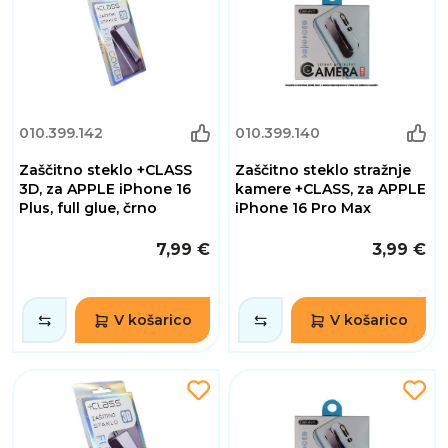
010.399.142
010.399.140
Zaščitno steklo +CLASS
Zaščitno steklo stražnje
3D, za APPLE iPhone 16
kamere +CLASS, za APPLE
Plus, full glue, črno
iPhone 16 Pro Max
7,99 €
3,99 €
V košarico
V košarico