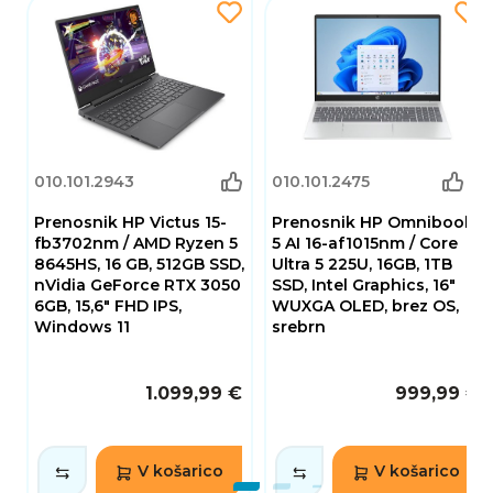
(2)
010.101.2943
010.101.2475
Prenosnik HP Victus 15-
Prenosnik HP Omnibook
fb3702nm / AMD Ryzen 5
5 AI 16-af1015nm / Core
8645HS, 16 GB, 512GB SSD,
Ultra 5 225U, 16GB, 1TB
nVidia GeForce RTX 3050
SSD, Intel Graphics, 16"
6GB, 15,6" FHD IPS,
WUXGA OLED, brez OS,
Windows 11
srebrn
1.099,99 €
999,99 €
V košarico
V košarico