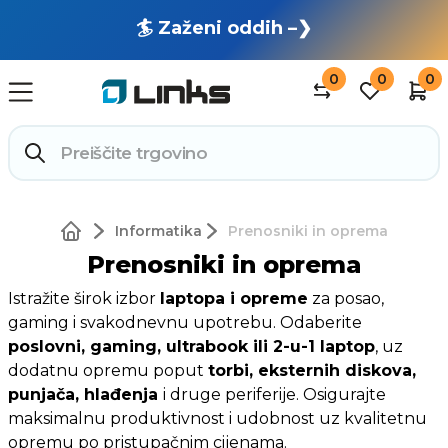
🏄 Zaženi oddih –❯
0
0
0
Informatika
Prenosniki in oprema
Prenosniki in oprema
Istražite širok izbor
laptopa i opreme
za posao,
gaming i svakodnevnu upotrebu. Odaberite
poslovni, gaming, ultrabook ili 2-u-1 laptop
, uz
dodatnu opremu poput
torbi, eksternih diskova,
punjača, hlađenja
i druge periferije. Osigurajte
maksimalnu produktivnost i udobnost uz kvalitetnu
opremu po pristupačnim cijenama.