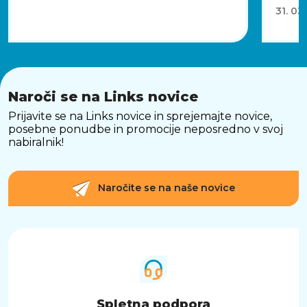
31. 03
Naroči se na Links novice
Prijavite se na Links novice in sprejemajte novice,
posebne ponudbe in promocije neposredno v svoj
nabiralnik!
Naročite se na naše novice
Spletna podpora