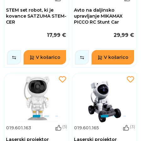
STEM set robot, ki je
Avto na daljinsko
kovance SATZUMA STEM-
upravljanje MIKAMAX
CER
PICCO RC Stunt Car
17,99 €
29,99 €
V košarico
V košarico
(5)
(3)
019.601.163
019.601.165
Laserski projektor
Laserski projektor