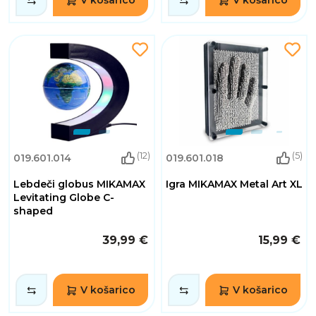
(12)
(5)
019.601.014
019.601.018
Lebdeči globus MIKAMAX
Igra MIKAMAX Metal Art XL
Levitating Globe C-
shaped
39,99 €
15,99 €
V košarico
V košarico