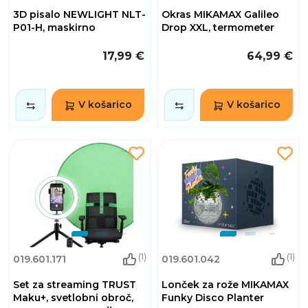
3D pisalo NEWLIGHT NLT-
Okras MIKAMAX Galileo
P01-H, maskirno
Drop XXL, termometer
17,99 €
64,99 €
V košarico
V košarico
(1)
(1)
019.601.171
019.601.042
Set za streaming TRUST
Lonček za rože MIKAMAX
Maku+, svetlobni obroč,
Funky Disco Planter