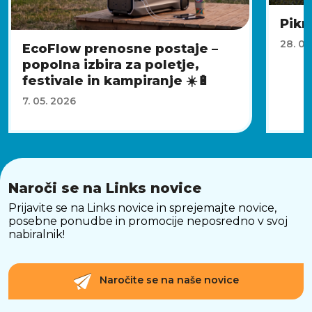
Pikn
28. 04
EcoFlow prenosne postaje –
popolna izbira za poletje,
festivale in kampiranje ☀️🔋
7. 05. 2026
Naroči se na Links novice
Prijavite se na Links novice in sprejemajte novice,
posebne ponudbe in promocije neposredno v svoj
nabiralnik!
Naročite se na naše novice