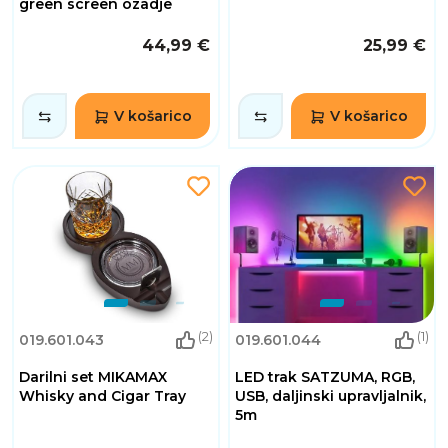
green screen ozadje
44,99 €
25,99 €
V košarico
V košarico
(2)
(1)
019.601.043
019.601.044
Darilni set MIKAMAX
LED trak SATZUMA, RGB,
Whisky and Cigar Tray
USB, daljinski upravljalnik,
5m