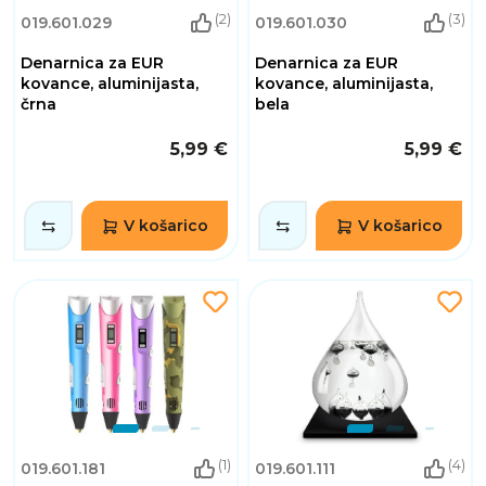
(2)
(3)
019.601.029
019.601.030
Denarnica za EUR
Denarnica za EUR
kovance, aluminijasta,
kovance, aluminijasta,
črna
bela
5,99 €
5,99 €
V košarico
V košarico
(1)
(4)
019.601.181
019.601.111