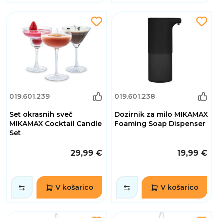
019.601.239
019.601.238
Set okrasnih sveč
Dozirnik za milo MIKAMAX
MIKAMAX Cocktail Candle
Foaming Soap Dispenser
Set
29,99 €
19,99 €
V košarico
V košarico