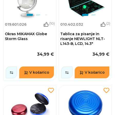
(10)
(2)
019.601.026
010.402.032
Okras MIKAMAX Globe
Tablica za pisanje in
Storm Glass
risanje NEWLIGHT NLT-
L143-B, LCD, 14.3"
34,99 €
34,99 €
V košarico
V košarico