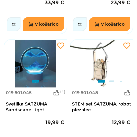
33,99 €
23,99 €
V košarico
V košarico
(4)
019.601.045
019.601.048
Svetilka SATZUMA
STEM set SATZUMA, robot
Sandscape Light
plezalec
19,99 €
12,99 €