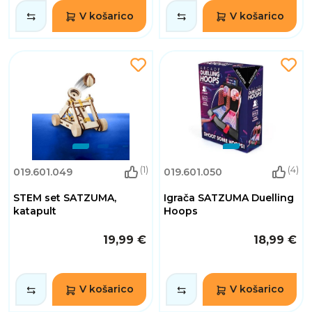
V košarico
V košarico
(1)
(4)
019.601.049
019.601.050
STEM set SATZUMA,
Igrača SATZUMA Duelling
katapult
Hoops
19,99 €
18,99 €
V košarico
V košarico