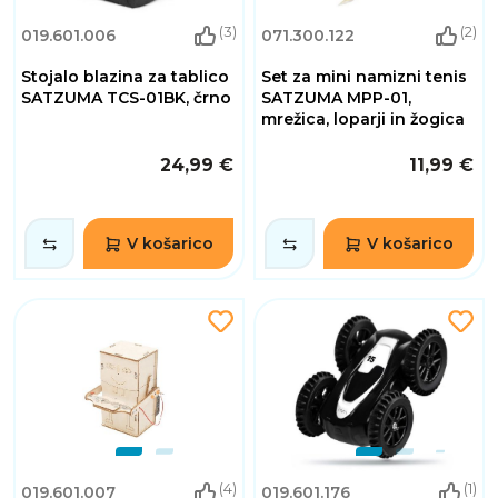
(3)
(2)
019.601.006
071.300.122
Stojalo blazina za tablico
Set za mini namizni tenis
SATZUMA TCS-01BK, črno
SATZUMA MPP-01,
mrežica, loparji in žogica
24,99 €
11,99 €
V košarico
V košarico
(4)
(1)
019.601.007
019.601.176