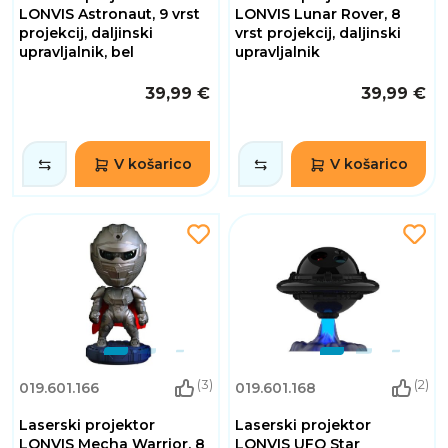
LONVIS Astronaut, 9 vrst
LONVIS Lunar Rover, 8
projekcij, daljinski
vrst projekcij, daljinski
upravljalnik, bel
upravljalnik
39,99 €
39,99 €
V košarico
V košarico
(3)
(2)
019.601.166
019.601.168
Laserski projektor
Laserski projektor
LONVIS Mecha Warrior, 8
LONVIS UFO Star