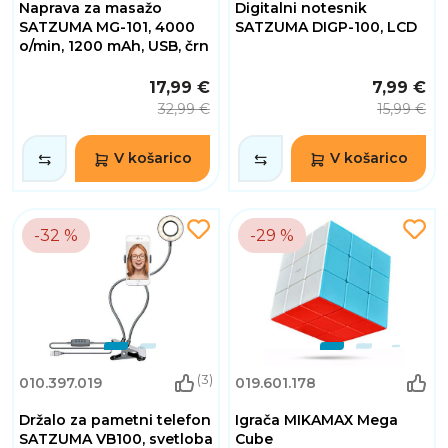
Naprava za masažo
Digitalni notesnik
SATZUMA MG-101, 4000
SATZUMA DIGP-100, LCD
o/min, 1200 mAh, USB, črn
17,99 €
7,99 €
32,99 €
15,99 €
V košarico
V košarico
-32 %
-29 %
(3)
010.397.019
019.601.178
Držalo za pametni telefon
Igrača MIKAMAX Mega
SATZUMA VB100, svetloba
Cube