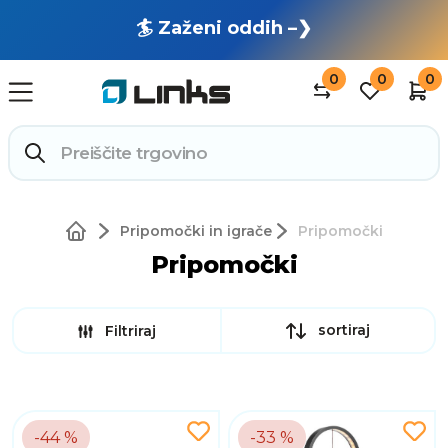
🏄 Zaženi oddih –❯
0
0
0
Pripomočki in igrače
Pripomočki
Pripomočki
sortiraj
Filtriraj
-44 %
-33 %