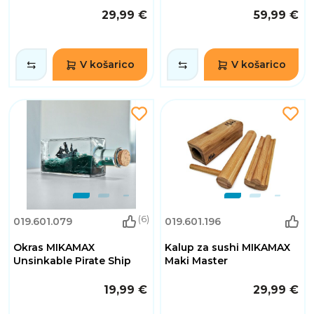
29,99 €
59,99 €
V košarico
V košarico
(6)
019.601.079
019.601.196
Okras MIKAMAX
Kalup za sushi MIKAMAX
Unsinkable Pirate Ship
Maki Master
19,99 €
29,99 €