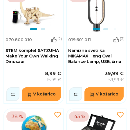
(2)
(3)
070.800.010
019.601.011
STEM komplet SATZUMA
Namizna svetilka
Make Your Own Walking
MIKAMAX Heng Oval
Dinosaur
Balance Lamp, USB, črna
8,99 €
39,99 €
15,99 €
59,99 €
V košarico
V košarico
-38 %
-43 %