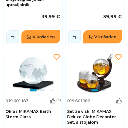
upravljalnik
39,99 €
39,99 €
V košarico
V košarico
(3)
019.601.183
019.601.182
Okras MIKAMAX Earth
Set za viski MIKAMAX
Storm Glass
Deluxe Globe Decanter
Set, s stojalom