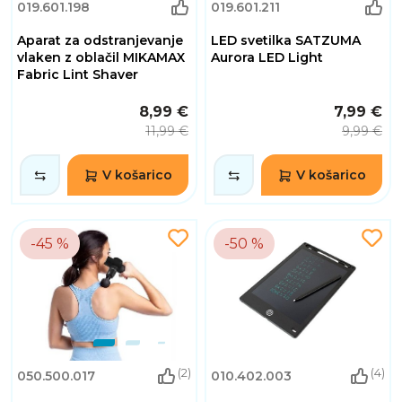
019.601.198
019.601.211
Aparat za odstranjevanje
LED svetilka SATZUMA
vlaken z oblačil MIKAMAX
Aurora LED Light
Fabric Lint Shaver
8,99 €
7,99 €
11,99 €
9,99 €
V košarico
V košarico
-45 %
-50 %
(2)
(4)
050.500.017
010.402.003