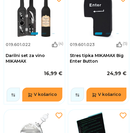
(4)
(5)
019.601.022
019.601.023
Darilni set za vino
Stres tipka MIKAMAX Big
MIKAMAX
Enter Button
16,99 €
24,99 €
V košarico
V košarico