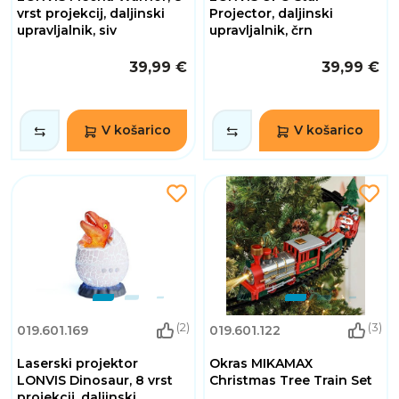
vrst projekcij, daljinski
Projector, daljinski
upravljalnik, siv
upravljalnik, črn
39,99 €
39,99 €
V košarico
V košarico
(2)
(3)
019.601.169
019.601.122
Laserski projektor
Okras MIKAMAX
LONVIS Dinosaur, 8 vrst
Christmas Tree Train Set
projekcij, daljinski