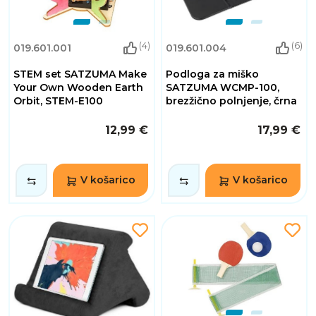
(4)
(6)
019.601.001
019.601.004
STEM set SATZUMA Make
Podloga za miško
Your Own Wooden Earth
SATZUMA WCMP-100,
Orbit, STEM-E100
brezžično polnjenje, črna
12,99 €
17,99 €
V košarico
V košarico