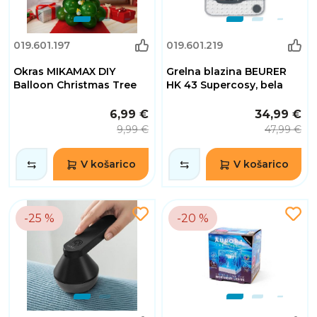
019.601.197
019.601.219
Okras MIKAMAX DIY
Grelna blazina BEURER
Balloon Christmas Tree
HK 43 Supercosy, bela
6,99 €
34,99 €
9,99 €
47,99 €
V košarico
V košarico
-25 %
-20 %