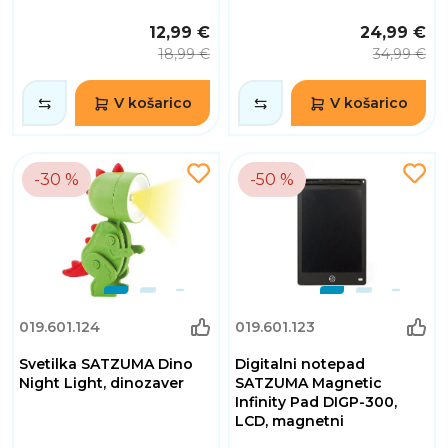
12,99 €
24,99 €
18,99 €
34,99 €
V košarico
V košarico
-30 %
-50 %
019.601.124
019.601.123
Svetilka SATZUMA Dino
Digitalni notepad
Night Light, dinozaver
SATZUMA Magnetic
Infinity Pad DIGP-300,
LCD, magnetni