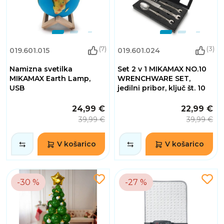
(7)
(3)
019.601.015
019.601.024
Namizna svetilka
Set 2 v 1 MIKAMAX NO.10
MIKAMAX Earth Lamp,
WRENCHWARE SET,
USB
jedilni pribor, ključ št. 10
24,99 €
22,99 €
39,99 €
39,99 €
V košarico
V košarico
-30 %
-27 %