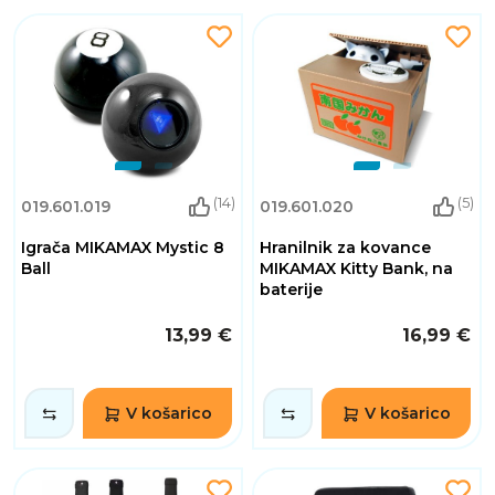
(14)
(5)
019.601.019
019.601.020
Igrača MIKAMAX Mystic 8
Hranilnik za kovance
Ball
MIKAMAX Kitty Bank, na
baterije
13,99 €
16,99 €
V košarico
V košarico