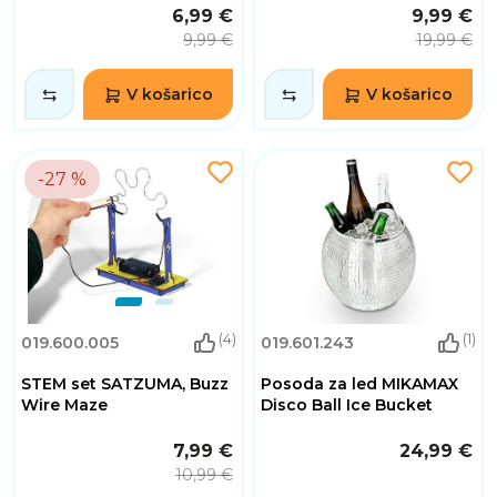
6,99 €
9,99 €
9,99 €
19,99 €
V košarico
V košarico
-27 %
(4)
(1)
019.600.005
019.601.243
STEM set SATZUMA, Buzz
Posoda za led MIKAMAX
Wire Maze
Disco Ball Ice Bucket
7,99 €
24,99 €
10,99 €