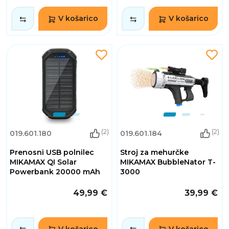
V košarico
V košarico
(2)
(2)
019.601.180
019.601.184
Prenosni USB polnilec
Stroj za mehurčke
MIKAMAX QI Solar
MIKAMAX BubbleNator T-
Powerbank 20000 mAh
3000
49,99 €
39,99 €
V košarico
V košarico