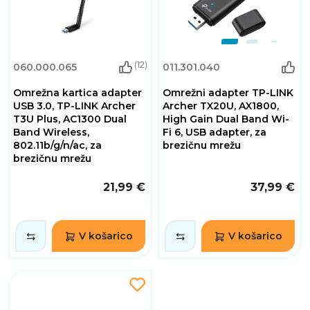
(12)
060.000.065
011.301.040
Omrežna kartica adapter
Omrežni adapter TP-LINK
USB 3.0, TP-LINK Archer
Archer TX20U, AX1800,
T3U Plus, AC1300 Dual
High Gain Dual Band Wi-
Band Wireless,
Fi 6, USB adapter, za
802.11b/g/n/ac, za
brezičnu mrežu
brezičnu mrežu
21,99 €
37,99 €
V košarico
V košarico