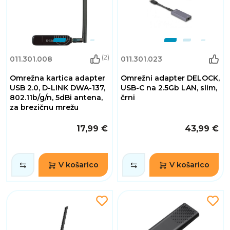
(2)
011.301.008
011.301.023
Omrežna kartica adapter
Omrežni adapter DELOCK,
USB 2.0, D-LINK DWA-137,
USB-C na 2.5Gb LAN, slim,
802.11b/g/n, 5dBi antena,
črni
za brezičnu mrežu
17,99 €
43,99 €
V košarico
V košarico