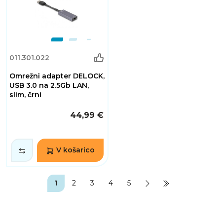
011.301.022
Omrežni adapter DELOCK,
USB 3.0 na 2.5Gb LAN,
slim, črni
44,99 €
V košarico
1
2
3
4
5