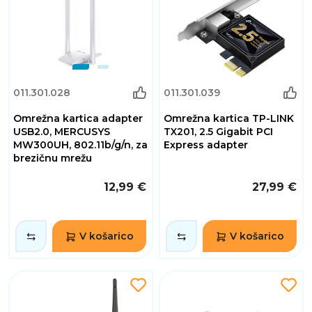
011.301.028
011.301.039
Omrežna kartica adapter
Omrežna kartica TP-LINK
USB2.0, MERCUSYS
TX201, 2.5 Gigabit PCI
MW300UH, 802.11b/g/n, za
Express adapter
brezičnu mrežu
12,99 €
27,99 €
V košarico
V košarico