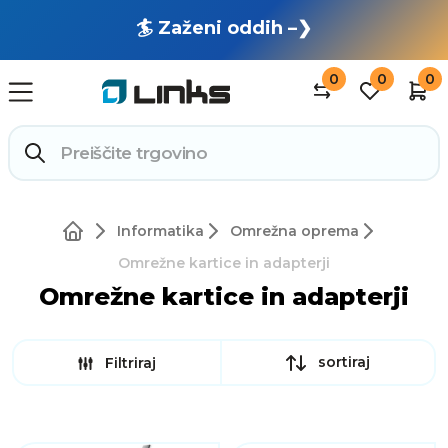
🏄 Zaženi oddih –❯
0
0
0
Informatika
Omrežna oprema
Omrežne kartice in adapterji
Omrežne kartice in adapterji
sortiraj
Filtriraj