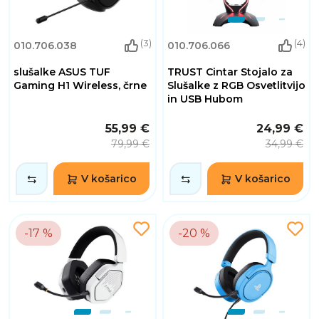
(3)
(4)
010.706.038
010.706.066
slušalke ASUS TUF
TRUST Cintar Stojalo za
Gaming H1 Wireless, črne
Slušalke z RGB Osvetlitvijo
in USB Hubom
55,99 €
24,99 €
79,99 €
34,99 €
V košarico
V košarico
-17 %
-20 %