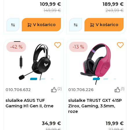
109,99 €
189,99 €
149,99 €
249,99 €
V košarico
V košarico
-42 %
-13 %
(2)
(1)
010.706.632
010.706.226
slušalke ASUS TUF
slušalke TRUST GXT 415P
Gaming H1 Gen II, črne
Zirox, Gaming, 3.5mm,
roze
34,99 €
19,99 €
59,99 €
22,99 €