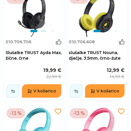
010.706.706
010.706.608
Slušalke TRUST Ayda Max,
slušalke TRUST Nouna,
žične, črne
dječje, 3.5mm, črno-žute
19,99 €
12,99 €
22,99 €
14,99 €
V košarico
V košarico
-13 %
-13 %