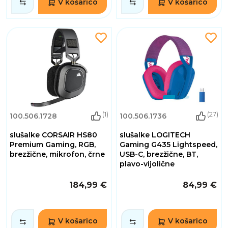
V košarico
V košarico
(1)
(27)
100.506.1728
100.506.1736
slušalke CORSAIR HS80
slušalke LOGITECH
Premium Gaming, RGB,
Gaming G435 Lightspeed,
brezžične, mikrofon, črne
USB-C, brezžične, BT,
plavo-vijolične
184,99 €
84,99 €
V košarico
V košarico