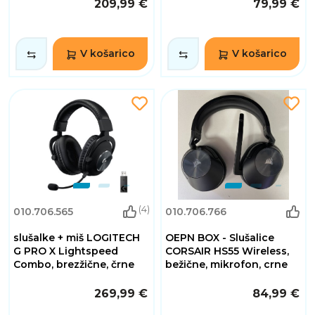
209,99 €
79,99 €
V košarico
V košarico
(4)
010.706.565
010.706.766
slušalke + miš LOGITECH
OEPN BOX - Slušalice
G PRO X Lightspeed
CORSAIR HS55 Wireless,
Combo, brezžične, črne
bežične, mikrofon, crne
269,99 €
84,99 €