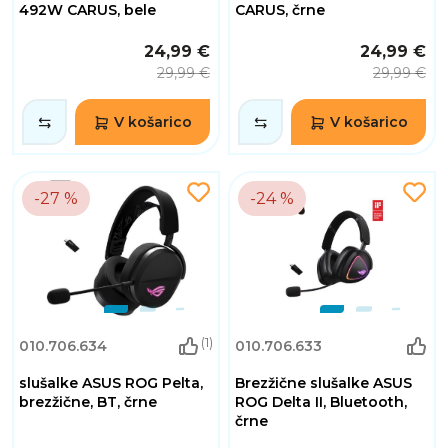
492W CARUS, bele
CARUS, črne
24,99 €
24,99 €
29,99 €
29,99 €
V košarico
V košarico
-27 %
-24 %
(1)
010.706.634
010.706.633
slušalke ASUS ROG Pelta,
Brezžične slušalke ASUS
brezžične, BT, črne
ROG Delta II, Bluetooth,
črne