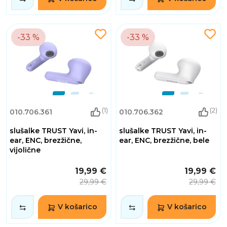
-33 %
-33 %
(1)
(2)
010.706.361
010.706.362
slušalke TRUST Yavi, in-
slušalke TRUST Yavi, in-
ear, ENC, brezžične,
ear, ENC, brezžične, bele
vijolične
19,99 €
19,99 €
29,99 €
29,99 €
V košarico
V košarico