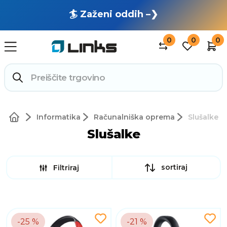
🏄 Zaženi oddih –❯
0
0
0
Informatika
Računalniška oprema
Slušalke
Slušalke
sortiraj
Filtriraj
-25 %
-21 %