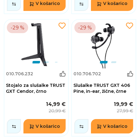
V košarico
V košarico
-29 %
-29 %
010.706.232
010.706.702
Stojalo za slušalke TRUST
Slušalke TRUST GXT 406
GXT Cendor, črno
Pine, in-ear, žične, črne
14,99 €
19,99 €
20,99 €
27,99 €
V košarico
V košarico