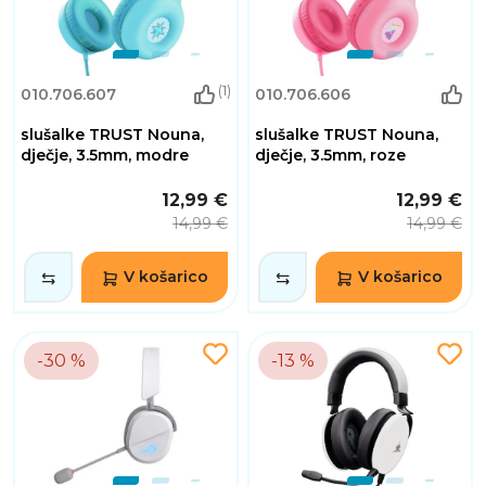
(1)
010.706.607
010.706.606
slušalke TRUST Nouna,
slušalke TRUST Nouna,
dječje, 3.5mm, modre
dječje, 3.5mm, roze
12,99 €
12,99 €
14,99 €
14,99 €
V košarico
V košarico
-30 %
-13 %