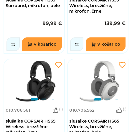
Surround, mikrofon, bele
Wireless, brezžične,
mikrofon, črne
99,99 €
139,99 €
V košarico
V košarico
(1)
(1)
010.706.561
010.706.562
slušalke CORSAIR HS65
slušalke CORSAIR HS65
Wireless, brezžične,
Wireless, brezžične,