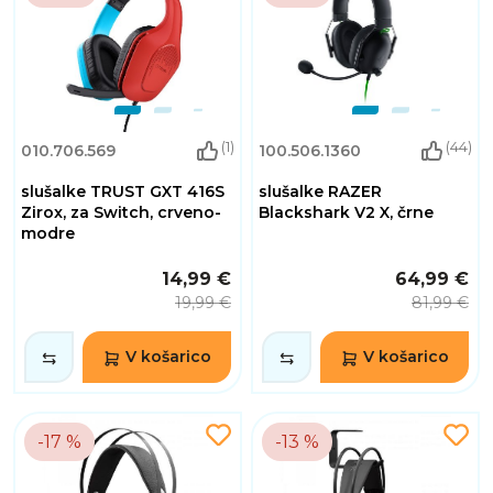
(1)
(44)
010.706.569
100.506.1360
slušalke TRUST GXT 416S
slušalke RAZER
Zirox, za Switch, crveno-
Blackshark V2 X, črne
modre
14,99 €
64,99 €
19,99 €
81,99 €
V košarico
V košarico
-17 %
-13 %