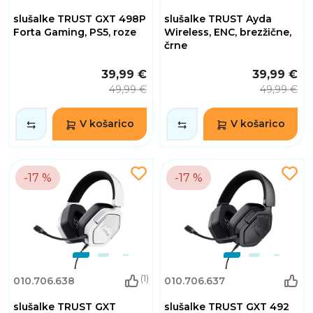
slušalke TRUST GXT 498P
slušalke TRUST Ayda
Forta Gaming, PS5, roze
Wireless, ENC, brezžične,
črne
39,99 €
39,99 €
49,99 €
49,99 €
V košarico
V košarico
-17 %
-17 %
(1)
010.706.638
010.706.637
slušalke TRUST GXT
slušalke TRUST GXT 492