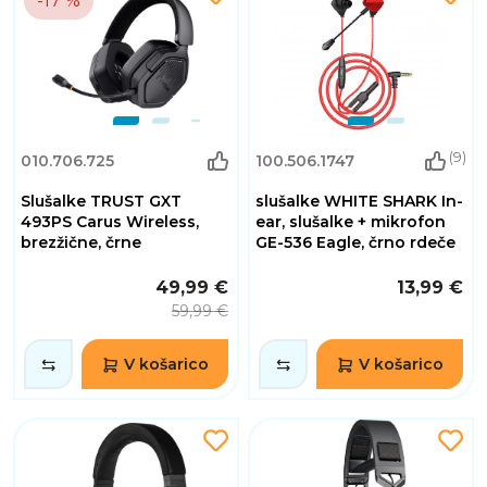
-17 %
(9)
010.706.725
100.506.1747
Slušalke TRUST GXT
slušalke WHITE SHARK In-
493PS Carus Wireless,
ear, slušalke + mikrofon
brezžične, črne
GE-536 Eagle, črno rdeče
49,99 €
13,99 €
59,99 €
V košarico
V košarico