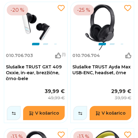
-20 %
-25 %
(1)
010.706.703
010.706.704
Slušalke TRUST GXT 409
Slušalke TRUST Ayda Max
Oxxie, in-ear, brezžične,
USB-ENC, headset, črne
črno-bele
39,99 €
29,99 €
49,99 €
39,99 €
V košarico
V košarico
-13 %
-13 %