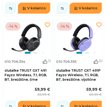
V košarico
V košarico
-14 %
-14 %
(1)
(2)
010.706.354
010.706.355
slušalke TRUST GXT 491
slušalke TRUST GXT 491P
Fayzo Wireless, 7.1, RGB,
Fayzo Wireless, 7.1, RGB,
BT, brezžične, črne
BT, brezžične, vijolične
59,99 €
59,99 €
69,99 €
69,99 €
V košarico
V košarico