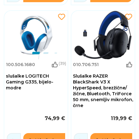
(39)
100.506.1680
010.706.751
slušalke LOGITECH
Slušalke RAZER
Gaming G335, bijelo-
BlackShark V3 X
modre
HyperSpeed, brezžične/
žične, Bluetooth, TriForce
50 mm, snemljiv mikrofon,
črne
74,99 €
119,99 €