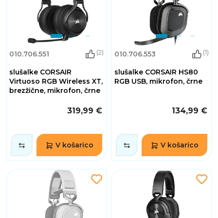
(2)
(1)
010.706.551
010.706.553
slušalke CORSAIR
slušalke CORSAIR HS80
Virtuoso RGB Wireless XT,
RGB USB, mikrofon, črne
brezžične, mikrofon, črne
319,99 €
134,99 €
V košarico
V košarico