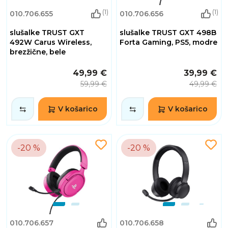
(1)
(1)
010.706.655
010.706.656
slušalke TRUST GXT
slušalke TRUST GXT 498B
492W Carus Wireless,
Forta Gaming, PS5, modre
brezžične, bele
49,99 €
39,99 €
59,99 €
49,99 €
V košarico
V košarico
-20 %
-20 %
010.706.657
010.706.658