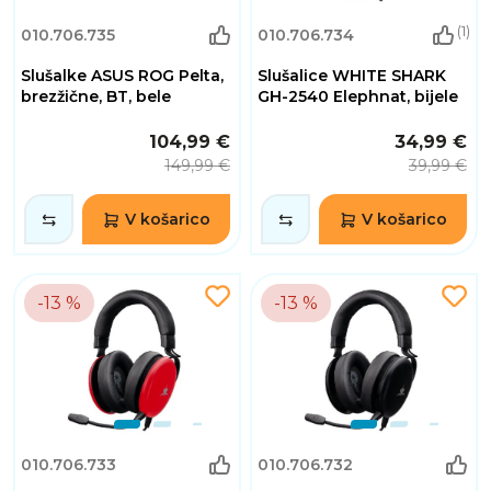
(1)
010.706.735
010.706.734
Slušalke ASUS ROG Pelta,
Slušalice WHITE SHARK
brezžične, BT, bele
GH-2540 Elephnat, bijele
104,99 €
34,99 €
149,99 €
39,99 €
V košarico
V košarico
-13 %
-13 %
010.706.733
010.706.732