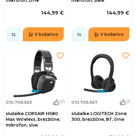
mikrofon, črne
mikrofon, bele
144,99 €
144,99 €
V košarico
V košarico
(2)
(1)
010.706.563
010.706.567
slušalke CORSAIR HS80
slušalke LOGITECH Zone
Max Wireless, brezžične,
300, brezžične, BT, črne
mikrofon, sive