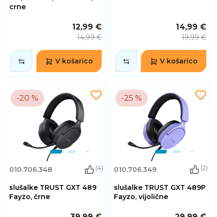
crne
12,99 €
14,99 €
14,99 €
19,99 €
V košarico
V košarico
-20 %
-25 %
(4)
(2)
010.706.348
010.706.349
slušalke TRUST GXT 489
slušalke TRUST GXT 489P
Fayzo, črne
Fayzo, vijolične
39,99 €
29,99 €