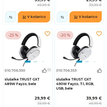
49,99 €
39,99 €
V košarico
V košarico
-25 %
-20 %
(2)
010.706.350
010.706.353
slušalke TRUST GXT
slušalke TRUST GXT
489W Fayzo, bele
490W Fayzo, 7.1, RGB,
USB, bele
29,99 €
39,99 €
39,99 €
49,99 €