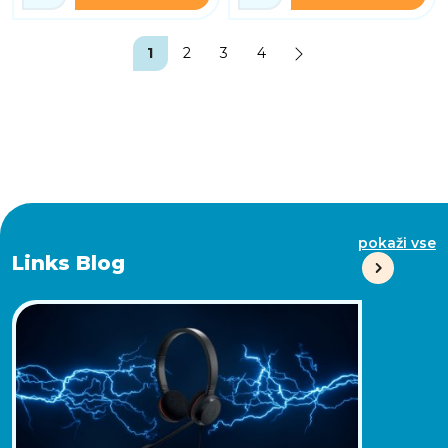
1
2
3
4
pokaži vse
Links Blog