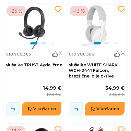
-25 %
-13 %
(1)
(4)
010.706.363
010.706.586
slušalke TRUST Ayda, črne
slušalke WHITE SHARK
WGH-2441 Falcon,
brezžične, bijelo-sive
14,99 €
34,99 €
19,99 €
39,99 €
V košarico
V košarico