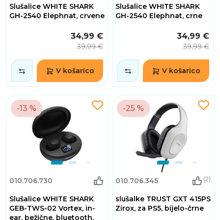
Slušalice WHITE SHARK
Slušalice WHITE SHARK
GH-2540 Elephnat, crvene
GH-2540 Elephnat, crne
34,99 €
34,99 €
39,99 €
39,99 €
V košarico
V košarico
-13 %
-25 %
(2)
010.706.730
010.706.345
Slušalice WHITE SHARK
slušalke TRUST GXT 415PS
GEB-TWS-02 Vortex, in-
Zirox, za PS5, bijelo-črne
ear, bežične, bluetooth,