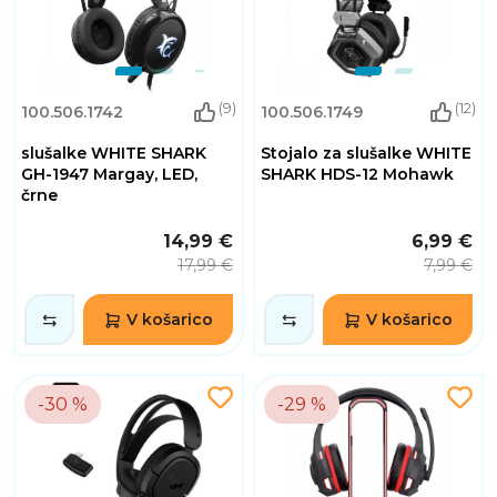
(9)
(12)
100.506.1742
100.506.1749
slušalke WHITE SHARK
Stojalo za slušalke WHITE
GH-1947 Margay, LED,
SHARK HDS-12 Mohawk
črne
14,99 €
6,99 €
17,99 €
7,99 €
V košarico
V košarico
-30 %
-29 %