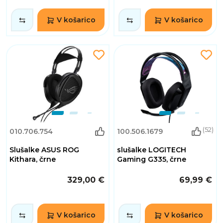
V košarico
V košarico
(52)
010.706.754
100.506.1679
Slušalke ASUS ROG
slušalke LOGITECH
Kithara, črne
Gaming G335, črne
329,00 €
69,99 €
V košarico
V košarico