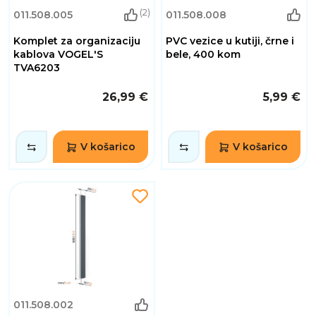
(2)
011.508.005
011.508.008
Komplet za organizaciju
PVC vezice u kutiji, črne i
kablova VOGEL'S
bele, 400 kom
TVA6203
26,99 €
5,99 €
V košarico
V košarico
011.508.002