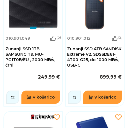
(5)
(2)
010.901.049
010.901.012
Zunanji SSD 1TB
Zunanji SSD 4TB SANDISK
SAMSUNG T9, MU-
Extreme V2, SDSSDE61-
PG1T0B/EU , 2000 MB/s,
4T00-G25, do 1000 MB/s,
črni
USB-C
249,99 €
899,99 €
V košarico
V košarico