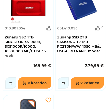
(4)
010.901.054
051.410.093
Zunanji SSD 1TB
Zunanji SSD 2TB
KINGSTON XS1000R,
SAMSUNG T7, MU-
SXS1000R/1000G,
PC2T0H/WW, 1050 MB/s,
1050/1000 MB/s, USB3.2,
USB-C, 3D NAND, moder
rdeči
169,99 €
379,99 €
V košarico
V košarico