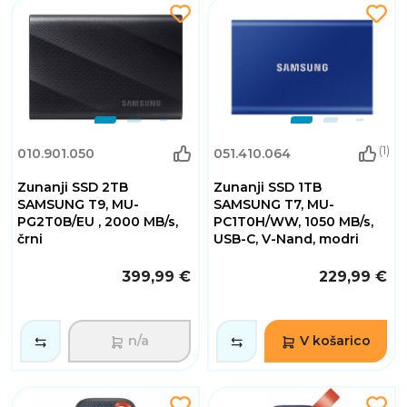
(1)
010.901.050
051.410.064
Zunanji SSD 2TB
Zunanji SSD 1TB
SAMSUNG T9, MU-
SAMSUNG T7, MU-
PG2T0B/EU , 2000 MB/s,
PC1T0H/WW, 1050 MB/s,
črni
USB-C, V-Nand, modri
399,99 €
229,99 €
n/a
V košarico