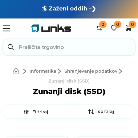
🏄 Zaženi oddih –❯
0
0
0
Informatika
Shranjevanje podatkov
Zunanji disk (SSD)
Zunanji disk (SSD)
sortiraj
Filtriraj