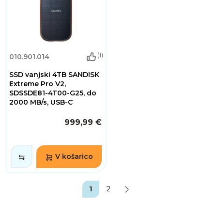
(1)
010.901.014
SSD vanjski 4TB SANDISK
Extreme Pro V2,
SDSSDE81-4T00-G25, do
2000 MB/s, USB-C
999,99 €
V košarico
1
2