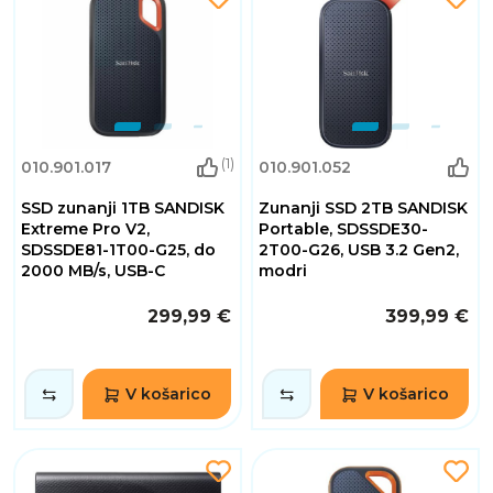
(1)
010.901.017
010.901.052
SSD zunanji 1TB SANDISK
Zunanji SSD 2TB SANDISK
Extreme Pro V2,
Portable, SDSSDE30-
SDSSDE81-1T00-G25, do
2T00-G26, USB 3.2 Gen2,
2000 MB/s, USB-C
modri
299,99 €
399,99 €
V košarico
V košarico