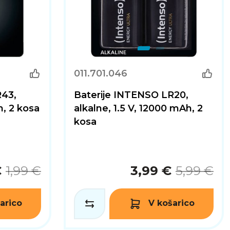
011.701.046
R43,
Baterije INTENSO LR20,
h, 2 kosa
alkalne, 1.5 V, 12000 mAh, 2
kosa
€
1,99 €
3,99 €
5,99 €
arico
V košarico