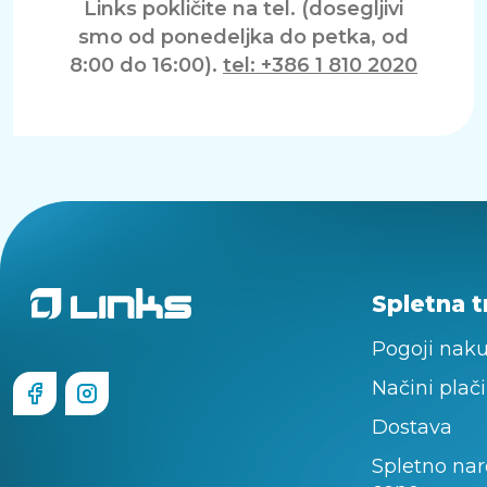
Links pokličite na tel. (dosegljivi
smo od ponedeljka do petka, od
8:00 do 16:00).
tel: +386 1 810 2020
Spletna t
Pogoji nak
Načini plači
Dostava
Spletno nar