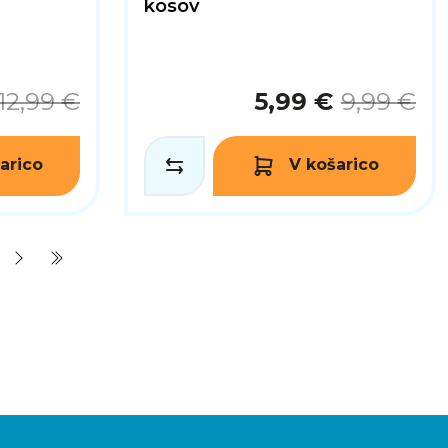
kosov
12,99 €
5,99 €
9,99 €
arico
V košarico