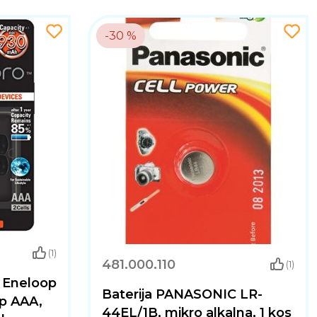
-30 %
(1)
481.000.110
(1)
 Eneloop
Baterija PANASONIC LR-
p AAA,
44EL/1B, mikro alkalna, 1 kos