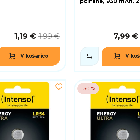
polnilne, 930 mAh, 2
1,19 €
1,99 €
7,99 €
V košarico
V koš
-30 %