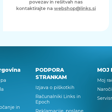
povezav in rešitvah nas
kontaktirajte na
webshop@links.si
rgovina
PODPORA
MOJ 
STRANKAM
upa
Moj r
Izjava o piškotkih
la
Naroči
Računalniki Links in
Servis
Epoch
očanje in
Reklamacije, poslane