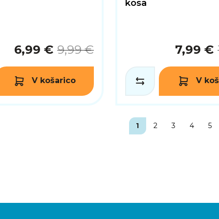
kosa
6,99 €
9,99 €
7,99 €
V košarico
V koš
1
2
3
4
5