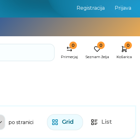
Registracija
Prijava
0
0
0
Primerjaj
Seznam želja
Košarica
Grid
List
po stranici