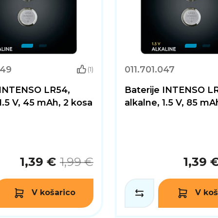
049
011.701.047
(1)
e INTENSO LR54,
Baterije INTENSO L
 1.5 V, 45 mAh, 2 kosa
alkalne, 1.5 V, 85 mA
1,39 €
1,99 €
1,39 
V košarico
V koš