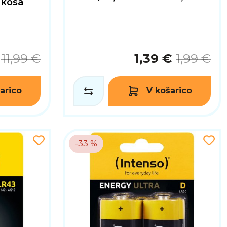
 kosa
11,99 €
1,39 €
1,99 €
arico
V košarico
-33 %