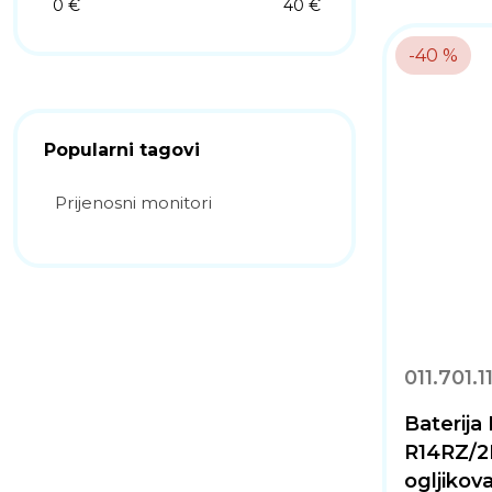
0 €
40 €
-40 %
Popularni tagovi
Prijenosni monitori
011.701.1
Baterij
R14RZ/2B
ogljikov