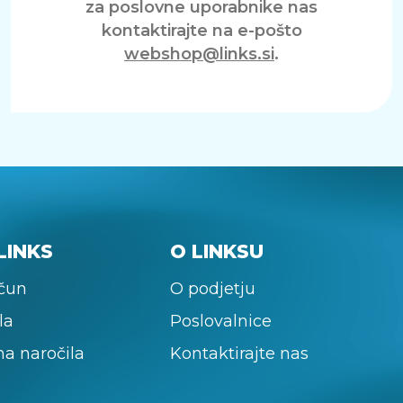
za poslovne uporabnike nas
kontaktirajte na e-pošto
webshop@links.si
.
LINKS
O LINKSU
ačun
O podjetju
la
Poslovalnice
na naročila
Kontaktirajte nas