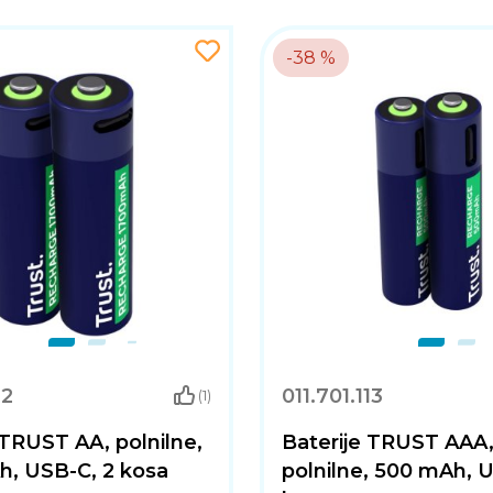
-38 %
12
011.701.113
(1)
 TRUST AA, polnilne,
Baterije TRUST AAA
h, USB-C, 2 kosa
polnilne, 500 mAh, 