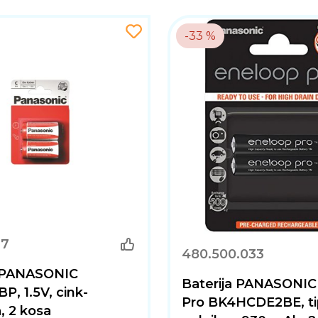
-33 %
17
480.500.033
a PANASONIC
Baterija PANASONIC
P, 1.5V, cink-
Pro BK4HCDE2BE, ti
a, 2 kosa