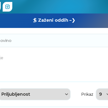
🏄 Zaženi oddih –❯
je
Prikaz