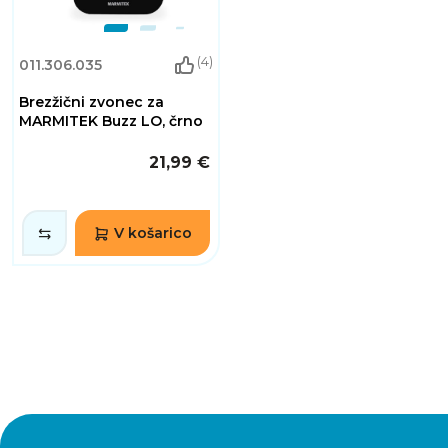
(4)
011.306.035
Brezžični zvonec za
MARMITEK Buzz LO, črno
21,99 €
V košarico