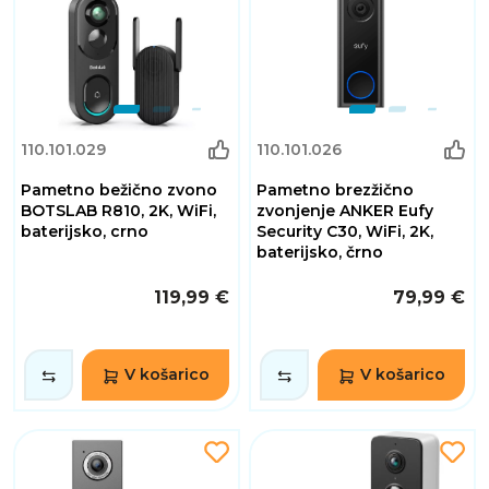
110.101.029
110.101.026
Pametno bežično zvono
Pametno brezžično
BOTSLAB R810, 2K, WiFi,
zvonjenje ANKER Eufy
baterijsko, crno
Security C30, WiFi, 2K,
baterijsko, črno
119,99 €
79,99 €
V košarico
V košarico