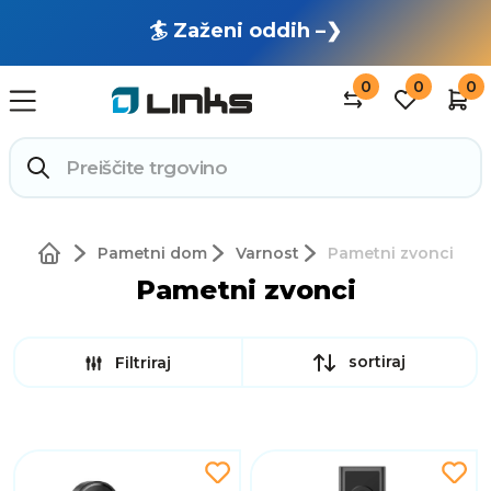
🏄 Zaženi oddih –❯
0
0
0
Pametni dom
Varnost
Pametni zvonci
Pametni zvonci
sortiraj
Filtriraj