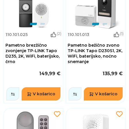
(2)
(1)
110.101.025
110.101.013
Pametno brezžično
Pametno bežično zvono
zvonjenje TP-LINK Tapo
TP-LINK Tapo D230S1, 2K,
D235, 2K, WiFi, baterijsko,
WiFi, baterijsko, noćno
črno
snemanje
149,99 €
135,99 €
V košarico
V košarico