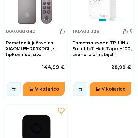
(1)
000.000.082
110.400.008
Pametna ključavnica
Pametno zvono TP-LINK
XIAOMI BHR07XDGL, s
Smart IoT Hub Tapo H100,
tipkovnico, siva
zvono, alarm, bijeli
144,99 €
28,99 €
V košarico
V košarico