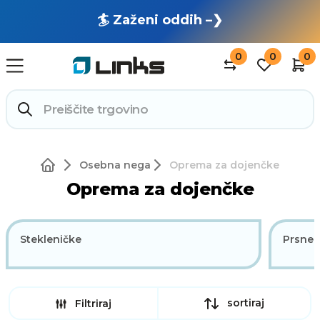
🏄 Zaženi oddih –❯
0
0
0
Osebna nega
Oprema za dojenčke
Oprema za dojenčke
Stekleničke
Prsne 
sortiraj
Filtriraj