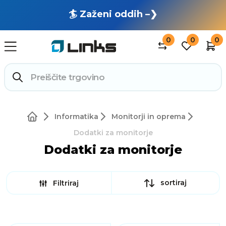
🏄 Zaženi oddih –❯
0
0
0
Informatika
Monitorji in oprema
Dodatki za monitorje
Dodatki za monitorje
sortiraj
Filtriraj