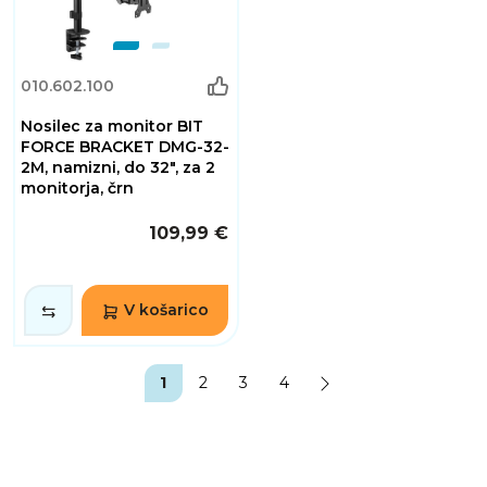
010.602.100
Nosilec za monitor BIT
FORCE BRACKET DMG-32-
2M, namizni, do 32", za 2
monitorja, črn
109,99 €
V košarico
1
2
3
4