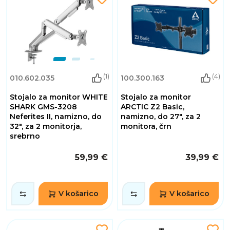
(1)
(4)
010.602.035
100.300.163
Stojalo za monitor WHITE
Stojalo za monitor
SHARK GMS-3208
ARCTIC Z2 Basic,
Neferites II, namizno, do
namizno, do 27", za 2
32", za 2 monitorja,
monitora, črn
srebrno
59,99 €
39,99 €
V košarico
V košarico