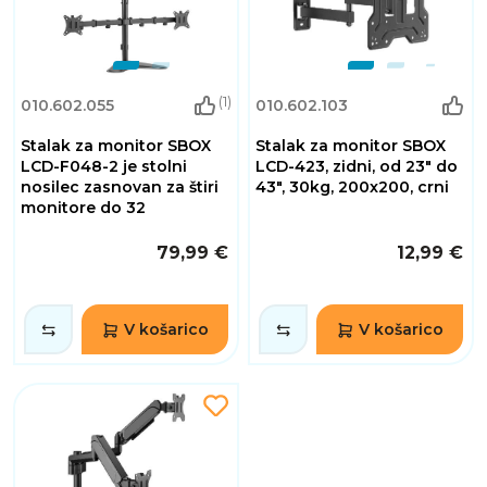
(1)
010.602.055
010.602.103
Stalak za monitor SBOX
Stalak za monitor SBOX
LCD-F048-2 je stolni
LCD-423, zidni, od 23" do
nosilec zasnovan za štiri
43", 30kg, 200x200, crni
monitore do 32
79,99 €
12,99 €
V košarico
V košarico