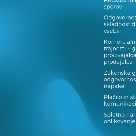
Pritožbe in
sporov
Odgovornos
skladnost d
vsebin
Komercialn
trajnosti – 
proizvajalc
prodajalca
Zakonska ga
odgovornost
napake
Plačilo in st
komunikaci
Spletno nar
oblikovanje