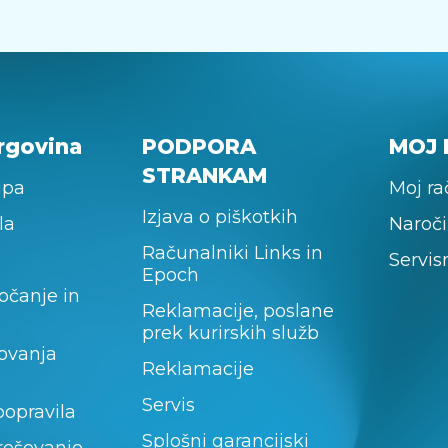
rgovina
PODPORA
MOJ 
STRANKAM
upa
Moj r
Izjava o piškotkih
la
Naroči
Računalniki Links in
Servis
Epoch
očanje in
Reklamacije, poslane
prek kurirskih služb
lovanja
Reklamacije
Servis
popravila
Splošni garancijski