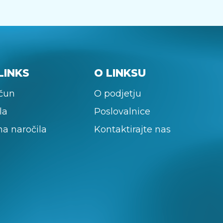
LINKS
O LINKSU
ačun
O podjetju
la
Poslovalnice
na naročila
Kontaktirajte nas