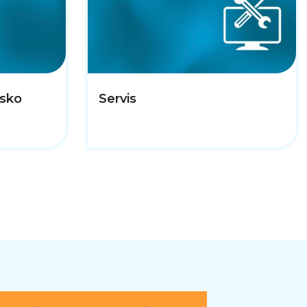
nsko
Servis