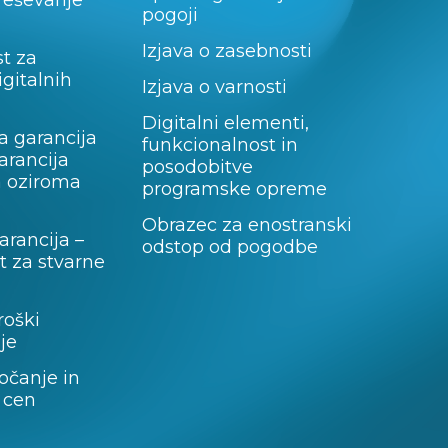
 reševanje
pogoji
Izjava o zasebnosti
t za
igitalnih
Izjava o varnosti
Digitalni elementi,
a garancija
funkcionalnost in
garancija
posodobitve
a oziroma
programske opreme
Obrazec za enostranski
rancija –
odstop od pogodbe
 za stvarne
roški
je
očanje in
 cen