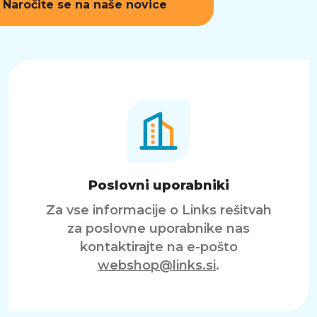
Naročite se na naše novice
Poslovni uporabniki
Za vse informacije o Links rešitvah
za poslovne uporabnike nas
kontaktirajte na e-pošto
webshop@links.si
.