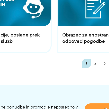
ije, poslane prek
Obrazec za enostra
 služb
odpoved pogodbe
1
2
osebne ponudbe in promocije neposredno v