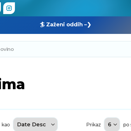
🏄 Zaženi oddih –❯
cima
e kao
Prikaz
po 