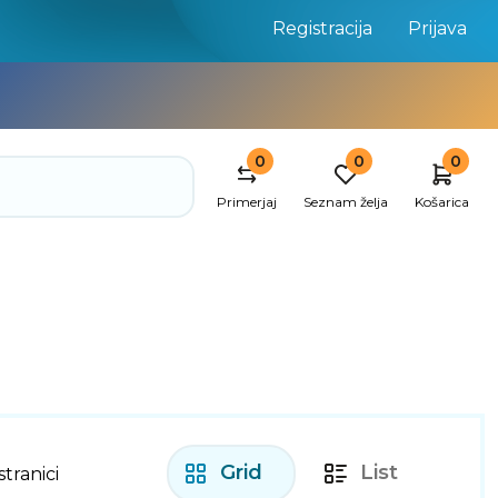
Registracija
Prijava
0
0
0
Primerjaj
Seznam želja
Košarica
Grid
List
stranici