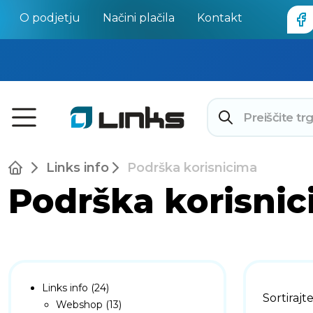
O podjetju
Načini plačila
Kontakt
Links info
Podrška korisnicima
Podrška korisni
Links info (24)
Sortirajt
Webshop (13)