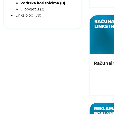
Podrška korisnicima (8)
O podjetju (3)
Links blog (79)
Računaln