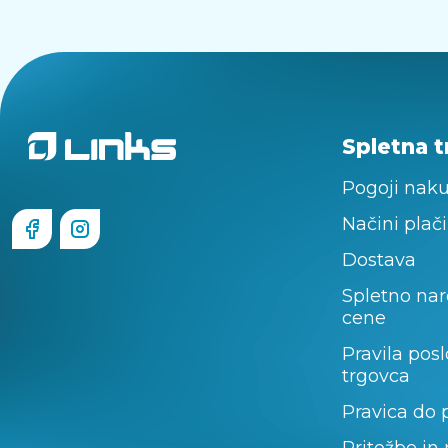
Spletna t
Pogoji nak
Načini plači
Dostava
Spletno nar
cene
Pravila pos
trgovca
Pravica do 