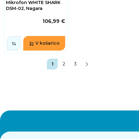
Mikrofon WHITE SHARK
DSM-02, Nagara
106,99 €
V košarico
1
2
3