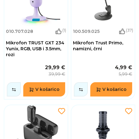
(1)
(37)
010.707.028
100.509.025
Mikrofon TRUST GXT 234
Mikrofon Trust Primo,
Yunix, RGB, USB i 3.5mm,
namizni, črni
rozi
29,99 €
4,99 €
39,99 €
5,99 €
V košarico
V košarico