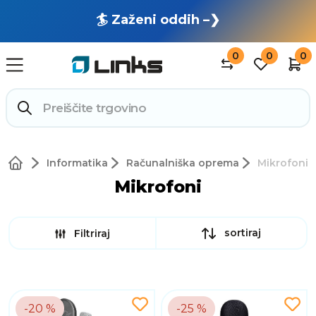
🏄 Zaženi oddih –❯
0
0
0
Informatika
Računalniška oprema
Mikrofoni
Mikrofoni
sortiraj
Filtriraj
-20 %
-25 %