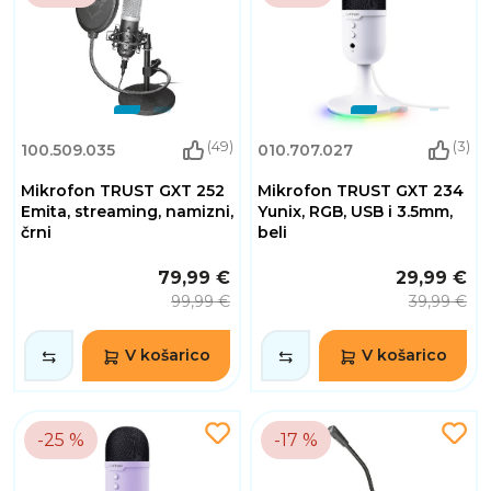
(49)
(3)
100.509.035
010.707.027
Mikrofon TRUST GXT 252
Mikrofon TRUST GXT 234
Emita, streaming, namizni,
Yunix, RGB, USB i 3.5mm,
črni
beli
79,99 €
29,99 €
99,99 €
39,99 €
V košarico
V košarico
-25 %
-17 %