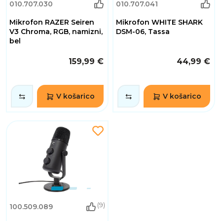
010.707.030
010.707.041
Mikrofon RAZER Seiren
Mikrofon WHITE SHARK
V3 Chroma, RGB, namizni,
DSM-06, Tassa
bel
159,99 €
44,99 €
V košarico
V košarico
(9)
100.509.089