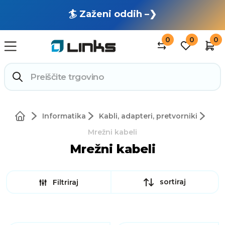
🏄 Zaženi oddih –❯
0
0
0
Informatika
Kabli, adapteri, pretvorniki
Mrežni kabeli
Mrežni kabeli
sortiraj
Filtriraj