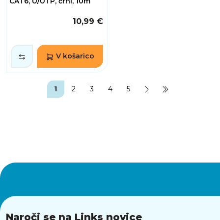
CAT6, U/UTP, črni, 10m
10,99 €
V košarico
1
2
3
4
5
Naroči se na Links novice