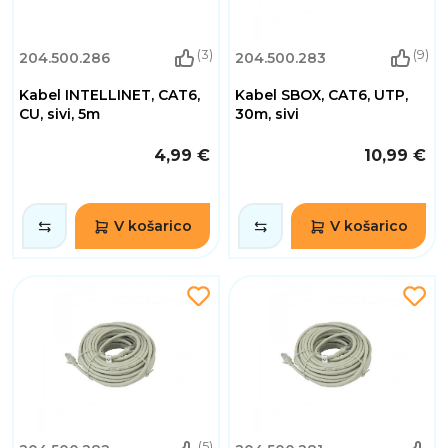
(3)
(9)
204.500.286
204.500.283
Kabel INTELLINET, CAT6,
Kabel SBOX, CAT6, UTP,
CU, sivi, 5m
30m, sivi
4,99 €
10,99 €
V košarico
V košarico
(5)