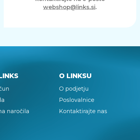
webshop@links.si
.
LINKS
O LINKSU
ačun
O podjetju
la
Poslovalnice
na naročila
Kontaktirajte nas