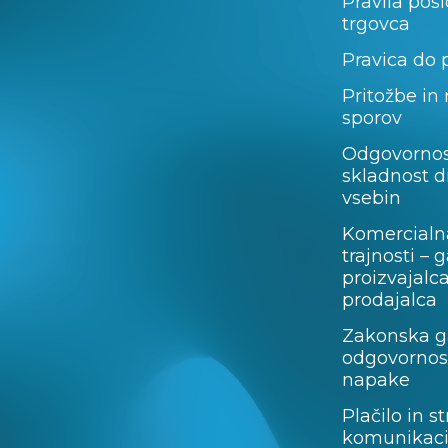
Pravila pos
trgovca
Pravica do 
Pritožbe in
sporov
Odgovornos
skladnost d
vsebin
Komercialn
trajnosti – 
proizvajalc
prodajalca
Zakonska ga
odgovornost
napake
Plačilo in st
komunikaci