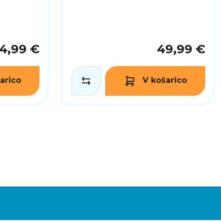
4,99 €
49,99 €
arico
V košarico