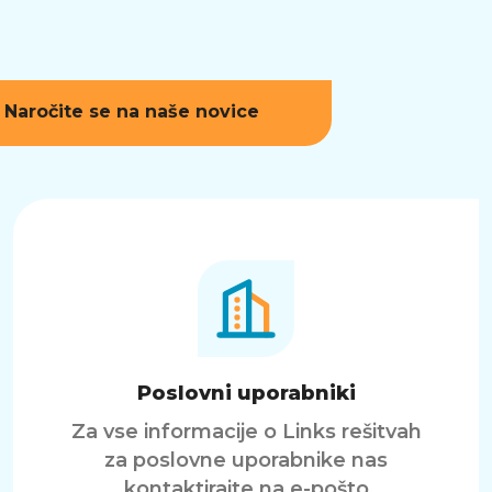
Naročite se na naše novice
Poslovni uporabniki
Za vse informacije o Links rešitvah
za poslovne uporabnike nas
kontaktirajte na e-pošto