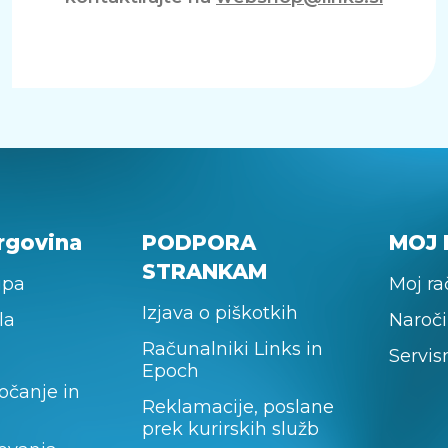
rgovina
PODPORA
MOJ 
STRANKAM
upa
Moj r
Izjava o piškotkih
la
Naroči
Računalniki Links in
Servis
Epoch
očanje in
Reklamacije, poslane
prek kurirskih služb