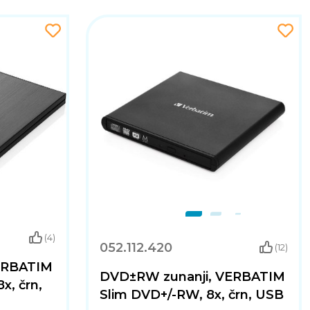
(4)
052.112.420
(12)
ERBATIM
DVD±RW zunanji, VERBATIM
x, črn,
Slim DVD+/-RW, 8x, črn, USB