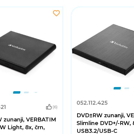
052.112.425
421
(6)
DVD±RW zunanji, V
zunanji, VERBATIM
Slimline DVD+/-RW, 8
 Light, 8x, črn,
USB3.2/USB-C