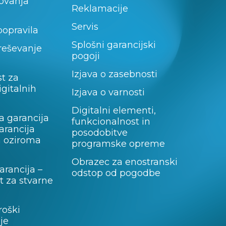
lovanja
Reklamacije
Servis
popravila
Splošni garancijski
 reševanje
pogoji
Izjava o zasebnosti
t za
igitalnih
Izjava o varnosti
Digitalni elementi,
a garancija
funkcionalnost in
garancija
posodobitve
a oziroma
programske opreme
Obrazec za enostranski
rancija –
odstop od pogodbe
 za stvarne
roški
je