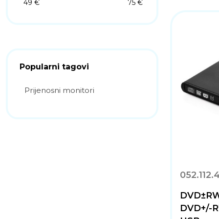
49 €
75 €
Popularni tagovi
Prijenosni monitori
052.112.
DVD±RW 
DVD+/-RW