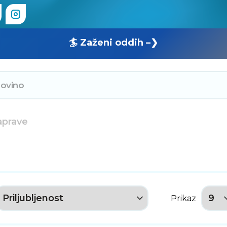
🏄 Zaženi oddih –❯
aprave
Prikaz