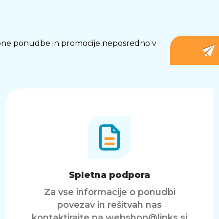
osebne ponudbe in promocije neposredno v
Spletna podpora
Za vse informacije o ponudbi
povezav in rešitvah nas
kontaktirajte na
webshop@links.si