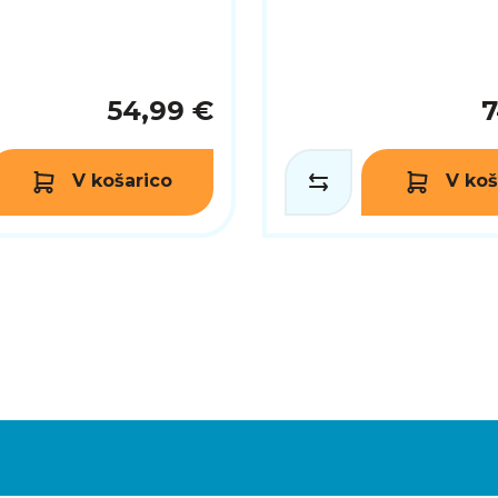
54,99 €
7
V košarico
V koš