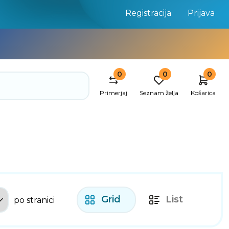
Registracija
Prijava
0
0
0
Primerjaj
Seznam želja
Košarica
Grid
List
po stranici