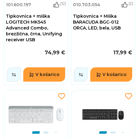
(12)
(2)
101.600.197
010.703.054
Tipkovnica + miška
Tipkovnica + Miška
LOGITECH MK545
BARACUDA BGC-012
Advanced Combo,
ORCA, LED, bela, USB
brezžična, črna, Unifying
receiver USB
74,99 €
17,99 €
V košarico
V košarico