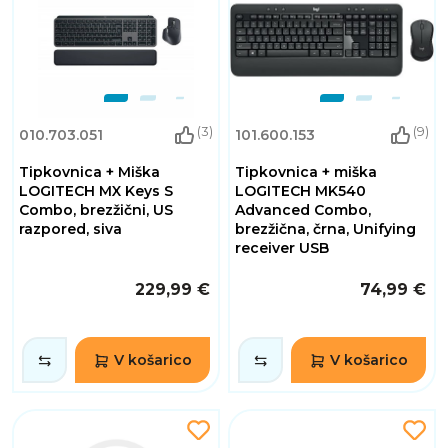
(3)
(9)
010.703.051
101.600.153
Tipkovnica + Miška
Tipkovnica + miška
LOGITECH MX Keys S
LOGITECH MK540
Combo, brezžični, US
Advanced Combo,
razpored, siva
brezžična, črna, Unifying
receiver USB
229,99 €
74,99 €
V košarico
V košarico