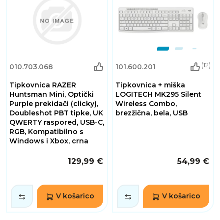
(12)
010.703.068
101.600.201
Tipkovnica RAZER
Tipkovnica + miška
Huntsman Mini, Optički
LOGITECH MK295 Silent
Purple prekidači (clicky),
Wireless Combo,
Doubleshot PBT tipke, UK
brezžična, bela, USB
QWERTY raspored, USB-C,
RGB, Kompatibilno s
Windows i Xbox, crna
129,99 €
54,99 €
V košarico
V košarico