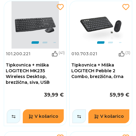
(41)
(3)
101.200.221
010.703.021
Tipkovnica + miška
Tipkovnica + Miška
LOGITECH MK235
LOGITECH Pebble 2
Wireless Desktop,
Combo, brezžična, črna
brezžična, siva, USB
39,99 €
59,99 €
V košarico
V košarico