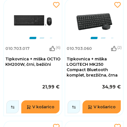
(6)
(2)
010.703.017
010.703.060
Tipkovnica + miška OCTIO
Tipkovnica + miška
KM200W, črni, bežični
LOGITECH MK250
Compact Bluetooth
komplet, brezžična, črna
21,99 €
34,99 €
V košarico
V košarico