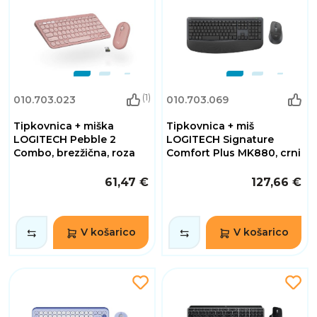
(1)
010.703.023
010.703.069
Tipkovnica + miška
Tipkovnica + miš
LOGITECH Pebble 2
LOGITECH Signature
Combo, brezžična, roza
Comfort Plus MK880, crni
61,47 €
127,66 €
V košarico
V košarico