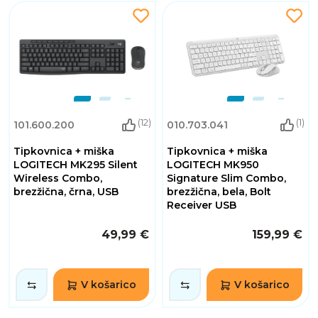
(12)
(1)
101.600.200
010.703.041
Tipkovnica + miška
Tipkovnica + miška
LOGITECH MK295 Silent
LOGITECH MK950
Wireless Combo,
Signature Slim Combo,
brezžična, črna, USB
brezžična, bela, Bolt
Receiver USB
49,99 €
159,99 €
V košarico
V košarico