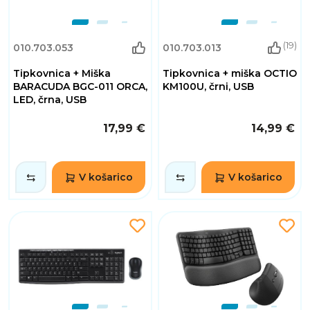
(19)
010.703.053
010.703.013
Tipkovnica + Miška
Tipkovnica + miška OCTIO
BARACUDA BGC-011 ORCA,
KM100U, črni, USB
LED, črna, USB
17,99 €
14,99 €
V košarico
V košarico