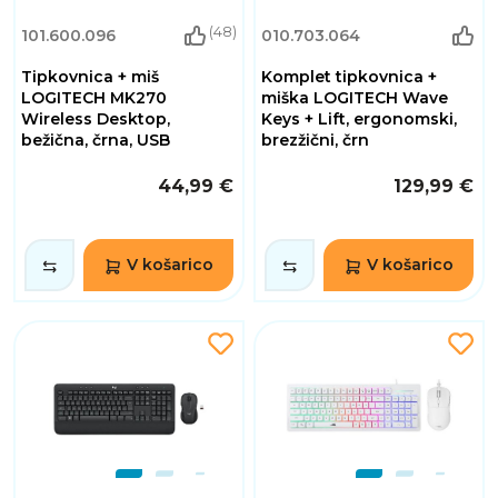
(48)
101.600.096
010.703.064
Tipkovnica + miš
Komplet tipkovnica +
LOGITECH MK270
miška LOGITECH Wave
Wireless Desktop,
Keys + Lift, ergonomski,
bežična, črna, USB
brezžični, črn
44,99 €
129,99 €
V košarico
V košarico