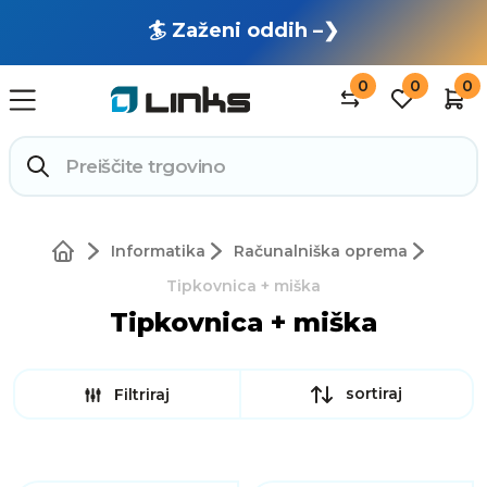
🏄 Zaženi oddih –❯
0
0
0
Informatika
Računalniška oprema
Tipkovnica + miška
Tipkovnica + miška
sortiraj
Filtriraj