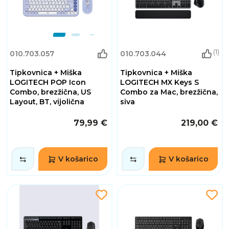
(1)
010.703.057
010.703.044
Tipkovnica + Miška
Tipkovnica + Miška
LOGITECH POP Icon
LOGITECH MX Keys S
Combo, brezžična, US
Combo za Mac, brezžična,
Layout, BT, vijolična
siva
79,99 €
219,00 €
V košarico
V košarico