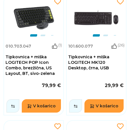
(1)
(26)
010.703.047
101.600.077
Tipkovnica + miška
Tipkovnica + miška
LOGITECH POP Icon
LOGITECH MK120
Combo, brezžična, US
Desktop, črna, USB
Layout, BT, sivo-zelena
79,99 €
29,99 €
V košarico
V košarico