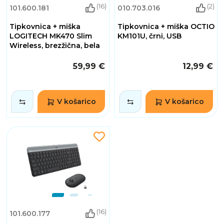
(16)
(2)
101.600.181
010.703.016
Tipkovnica + miška
Tipkovnica + miška OCTIO
LOGITECH MK470 Slim
KM101U, črni, USB
Wireless, brezžična, bela
59,99 €
12,99 €
V košarico
V košarico
(16)
101.600.177