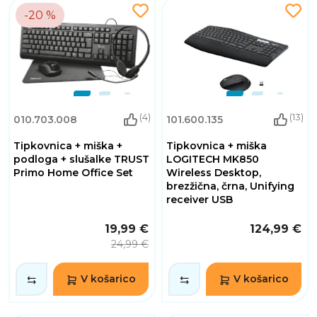
-20 %
(4)
(13)
010.703.008
101.600.135
Tipkovnica + miška +
Tipkovnica + miška
podloga + slušalke TRUST
LOGITECH MK850
Primo Home Office Set
Wireless Desktop,
brezžična, črna, Unifying
receiver USB
19,99 €
124,99 €
24,99 €
V košarico
V košarico