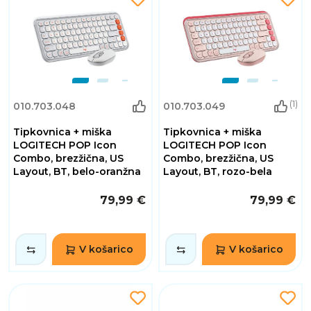
(1)
010.703.048
010.703.049
Tipkovnica + miška
Tipkovnica + miška
LOGITECH POP Icon
LOGITECH POP Icon
Combo, brezžična, US
Combo, brezžična, US
Layout, BT, belo-oranžna
Layout, BT, rozo-bela
79,99 €
79,99 €
V košarico
V košarico