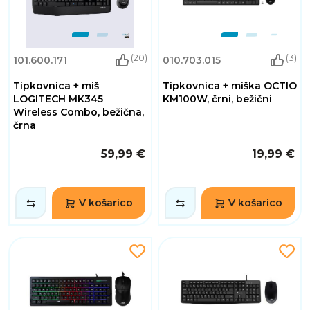
(20)
(3)
101.600.171
010.703.015
Tipkovnica + miš
Tipkovnica + miška OCTIO
LOGITECH MK345
KM100W, črni, bežični
Wireless Combo, bežična,
črna
59,99 €
19,99 €
V košarico
V košarico