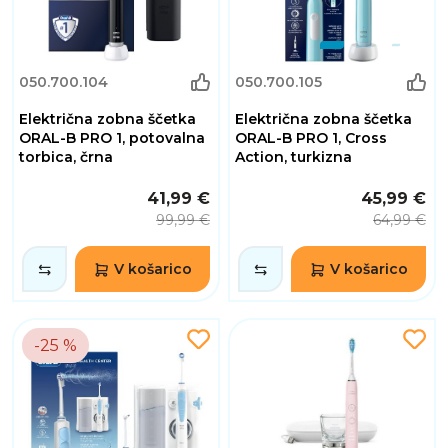
050.700.104
050.700.105
Električna zobna ščetka
Električna zobna ščetka
ORAL-B PRO 1, potovalna
ORAL-B PRO 1, Cross
torbica, črna
Action, turkizna
41,99 €
45,99 €
99,99 €
64,99 €
V košarico
V košarico
-25 %