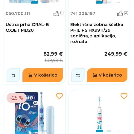
(1)
(2)
050.700.111
741.006.197
Ustna prha ORAL-B
Električna zobna ščetka
OXJET MD20
PHILIPS HX9911/29,
sonična, z aplikacijo,
rožnata
82,99 €
249,99 €
109,99 €
V košarico
V košarico
-25 %