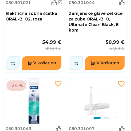
(2)
050.301.021
050.301.044
Električna zobna ščetka
Zamjenske glave četkice
ORAL-B iO2, roza
za zube ORAL-B iO,
Ultimate Clean Black, 8
kom
54,99 €
50,99 €
89,99 €
67,99 €
V košarico
V košarico
-24 %
050.301.043
050.301.007