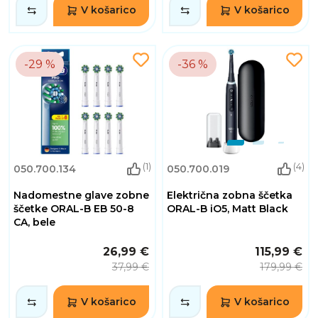
V košarico
V košarico
-29 %
-36 %
(1)
(4)
050.700.134
050.700.019
Nadomestne glave zobne
Električna zobna ščetka
ščetke ORAL-B EB 50-8
ORAL-B iO5, Matt Black
CA, bele
26,99 €
115,99 €
37,99 €
179,99 €
V košarico
V košarico