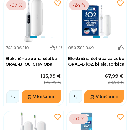
-37 %
-24 %
(13)
741.006.110
050.301.049
Električna zobna ščetka
Električna četkica za zube
ORAL-B iO6, Grey Opal
ORAL-B iO2, bijela, torbica
125,99 €
67,99 €
199,99 €
89,99 €
V košarico
V košarico
-10 %