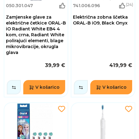
(24)
050.301.047
741.006.096
Zamjenske glave za
Električna zobna ščetka
električne četkice ORAL-B
ORAL-B iO9, Black Onyx
iO Radiant White EB4 4
kom, crna, Radiant White
polirajući elementi, blage
mikrovibracije, okrugla
glava
39,99 €
419,99 €
V košarico
V košarico