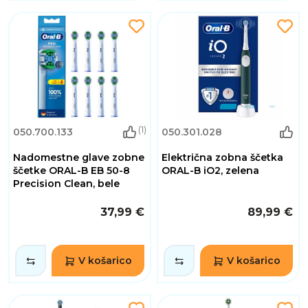
(1)
050.700.133
050.301.028
Nadomestne glave zobne
Električna zobna ščetka
ščetke ORAL-B EB 50-8
ORAL-B iO2, zelena
Precision Clean, bele
37,99 €
89,99 €
V košarico
V košarico