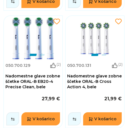
V košarico
V košarico
(2)
(2)
050.700.129
050.700.131
Nadomestne glave zobne
Nadomestne glave zobne
ščetke ORAL-B EB20-4
ščetke ORAL-B Cross
Precise Clean, bele
Action 4, bele
27,99 €
21,99 €
V košarico
V košarico