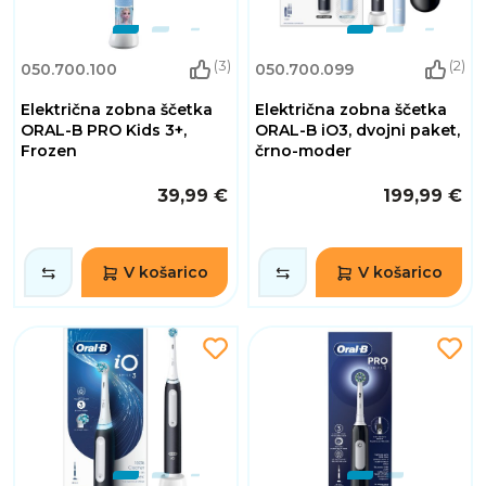
(3)
(2)
050.700.100
050.700.099
Električna zobna ščetka
Električna zobna ščetka
ORAL-B PRO Kids 3+,
ORAL-B iO3, dvojni paket,
Frozen
črno-moder
39,99 €
199,99 €
V košarico
V košarico