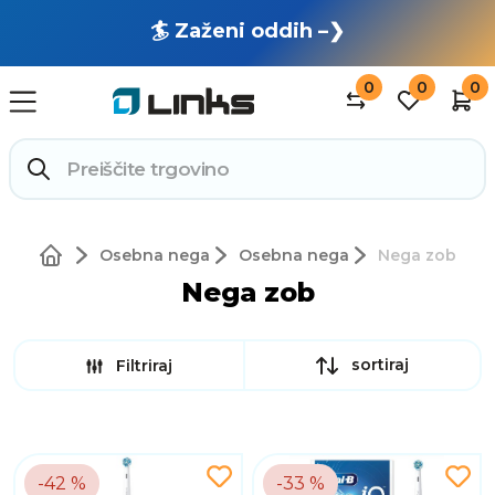
🏄 Zaženi oddih –❯
0
0
0
Osebna nega
Osebna nega
Nega zob
Nega zob
sortiraj
Filtriraj
-42 %
-33 %