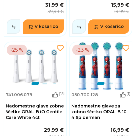
31,99 €
15,99 €
39,99 €
19,99 €
V košarico
V košarico
-25 %
-23 %
(15)
(1)
741.006.079
050.700.128
Nadomestne glave zobne
Nadomestne glave za
ščetke ORAL-B iO Gentile
zobno ščetko ORAL-B 10-
Care White 4ct
4 Spiderman
29,99 €
16,99 €