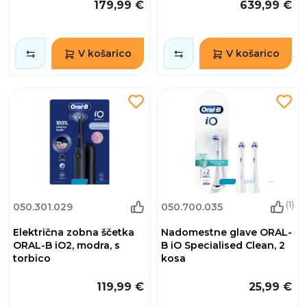
179,99 €
639,99 €
V košarico
V košarico
(1)
050.301.029
050.700.035
Električna zobna ščetka
Nadomestne glave ORAL-
ORAL-B iO2, modra, s
B iO Specialised Clean, 2
torbico
kosa
119,99 €
25,99 €