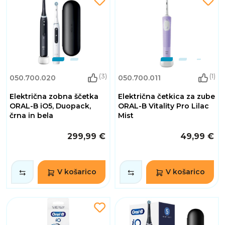
(3)
(1)
050.700.020
050.700.011
Električna zobna ščetka
Električna četkica za zube
ORAL-B iO5, Duopack,
ORAL-B Vitality Pro Lilac
črna in bela
Mist
299,99 €
49,99 €
V košarico
V košarico