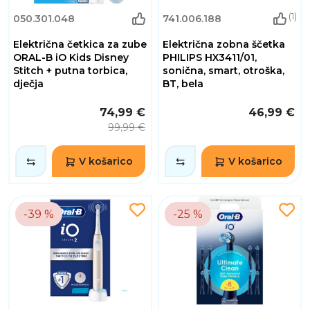
(1)
050.301.048
741.006.188
Električna četkica za zube
Električna zobna ščetka
ORAL-B iO Kids Disney
PHILIPS HX3411/01,
Stitch + putna torbica,
sonična, smart, otroška,
dječja
BT, bela
74,99 €
46,99 €
99,99 €
V košarico
V košarico
-39 %
-25 %