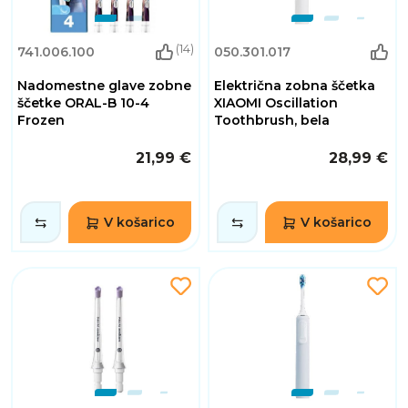
(14)
741.006.100
050.301.017
Nadomestne glave zobne
Električna zobna ščetka
ščetke ORAL-B 10-4
XIAOMI Oscillation
Frozen
Toothbrush, bela
21,99 €
28,99 €
V košarico
V košarico