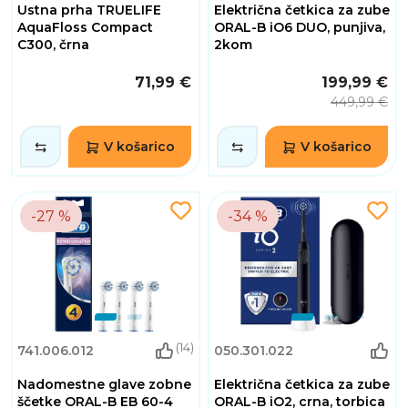
Ustna prha TRUELIFE
Električna četkica za zube
AquaFloss Compact
ORAL-B iO6 DUO, punjiva,
C300, črna
2kom
71,99 €
199,99 €
449,99 €
V košarico
V košarico
-27 %
-34 %
(14)
741.006.012
050.301.022
Nadomestne glave zobne
Električna četkica za zube
ščetke ORAL-B EB 60-4
ORAL-B iO2, crna, torbica