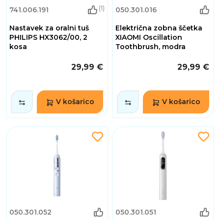
(1)
741.006.191
050.301.016
Nastavek za oralni tuš
Električna zobna ščetka
PHILIPS HX3062/00, 2
XIAOMI Oscillation
kosa
Toothbrush, modra
29,99 €
29,99 €
V košarico
V košarico
050.301.052
050.301.051