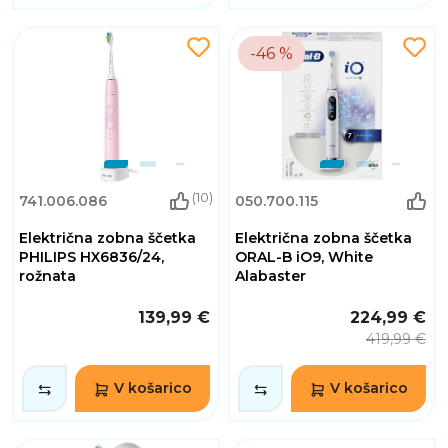
-46 %
(10)
741.006.086
050.700.115
Električna zobna ščetka
Električna zobna ščetka
PHILIPS HX6836/24,
ORAL-B iO9, White
rožnata
Alabaster
139,99 €
224,99 €
419,99 €
V košarico
V košarico