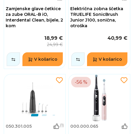
Zamjenske glave četkice
Električna zobna ščetka
za zube ORAL-B iO,
TRUELIFE SonicBrush
Interdental Clean, bijele, 2
Junior J100, sonična,
kom
otroška
18,99 €
40,99 €
24,99 €
V košarico
V košarico
-56 %
(1)
050.301.005
000.000.065