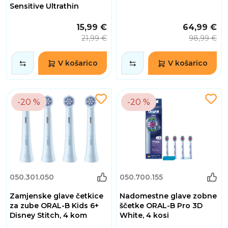
Sensitive Ultrathin
15,99 €
64,99 €
21,99 €
98,99 €
V košarico
V košarico
-20 %
-20 %
050.301.050
050.700.155
Zamjenske glave četkice
Nadomestne glave zobne
za zube ORAL-B Kids 6+
ščetke ORAL-B Pro 3D
Disney Stitch, 4 kom
White, 4 kosi