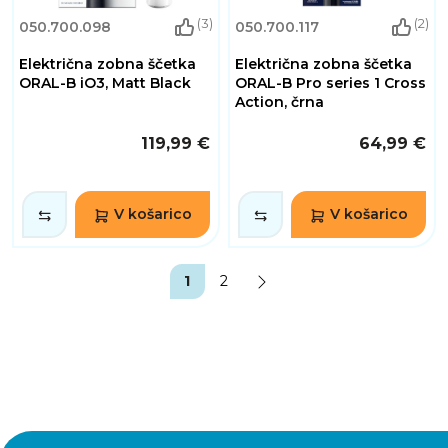
(3)
(2)
050.700.098
050.700.117
Električna zobna ščetka
Električna zobna ščetka
ORAL-B iO3, Matt Black
ORAL-B Pro series 1 Cross
Action, črna
119,99 €
64,99 €
V košarico
V košarico
1
2