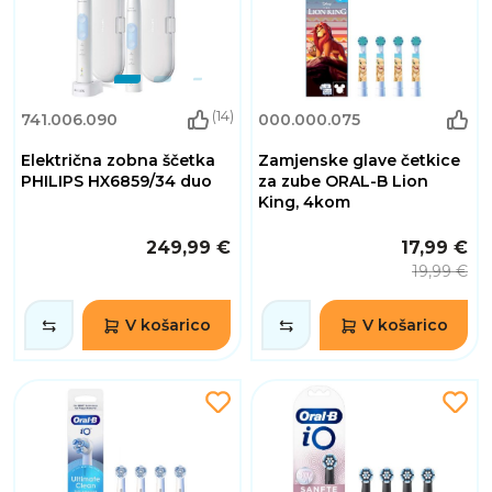
(14)
741.006.090
000.000.075
Električna zobna ščetka
Zamjenske glave četkice
PHILIPS HX6859/34 duo
za zube ORAL-B Lion
King, 4kom
249,99 €
17,99 €
19,99 €
V košarico
V košarico