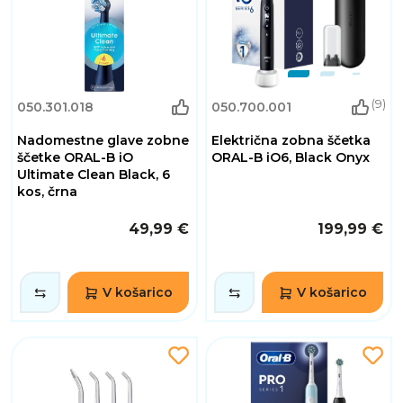
(9)
050.301.018
050.700.001
Nadomestne glave zobne
Električna zobna ščetka
ščetke ORAL-B iO
ORAL-B iO6, Black Onyx
Ultimate Clean Black, 6
kos, črna
49,99 €
199,99 €
V košarico
V košarico