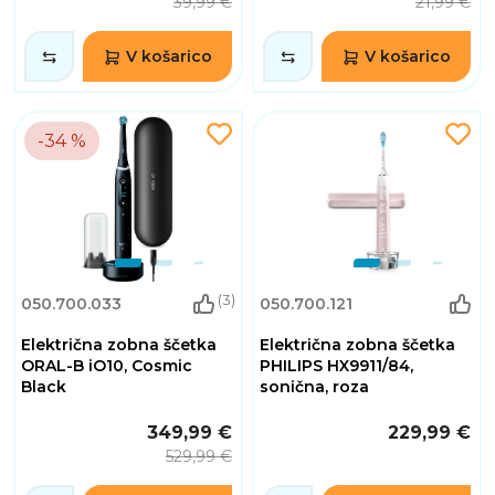
39,99 €
21,99 €
V košarico
V košarico
-34 %
(3)
050.700.033
050.700.121
Električna zobna ščetka
Električna zobna ščetka
ORAL-B iO10, Cosmic
PHILIPS HX9911/84,
Black
sonična, roza
349,99 €
229,99 €
529,99 €