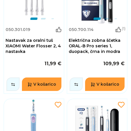
(1)
050.301.019
050.700.114
Nastavak za oralni tuš
Električna zobna ščetka
XIAOMI Water Flosser 2, 4
ORAL-B Pro series 1,
nastavka
duopack, črna in modra
11,99 €
109,99 €
V košarico
V košarico