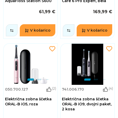
AquaFloss Station S600
Care 6 Pro Expert, bela
61,99 €
169,99 €
V košarico
V košarico
(2)
(4)
050.700.127
741.006.170
Električna zobna ščetka
Električna zobna ščetka
ORAL-B iO5, roza
ORAL-B iO9, dvojni paket,
2 kosa