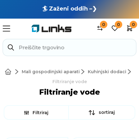
🏄 Zaženi oddih –❯
0
0
0
Mali gospodinjski aparati
Kuhinjski dodaci
Filtriranje vode
Filtriranje vode
sortiraj
Filtriraj