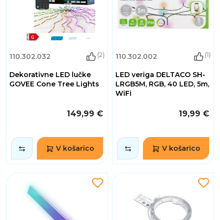
(2)
(1)
110.302.032
110.302.002
Dekorativne LED lučke
LED veriga DELTACO SH-
GOVEE Cone Tree Lights
LRGB5M, RGB, 40 LED, 5m,
WiFi
149,99 €
19,99 €
V košarico
V košarico