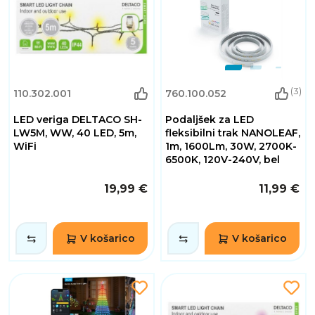
(3)
110.302.001
760.100.052
LED veriga DELTACO SH-
Podaljšek za LED
LW5M, WW, 40 LED, 5m,
fleksibilni trak NANOLEAF,
WiFi
1m, 1600Lm, 30W, 2700K-
6500K, 120V-240V, bel
19,99 €
11,99 €
V košarico
V košarico