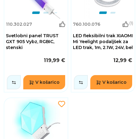
(1)
110.302.027
760.100.076
Svetlobni panel TRUST
LED fleksibilni trak XIAOMI
GXT 905 Vybz, RGBIC,
Mi Yeelight podaljšek za
stenski
LED trak, 1m, 2.1W, 24V, bel
119,99 €
12,99 €
V košarico
V košarico