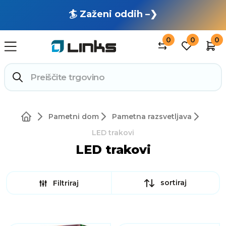
🏄 Zaženi oddih –❯
0
0
0
Pametni dom
Pametna razsvetljava
LED trakovi
LED trakovi
sortiraj
Filtriraj