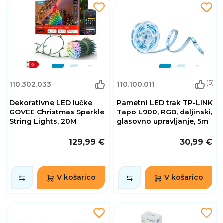
(5)
110.302.033
110.100.011
Dekorativne LED lučke
Pametni LED trak TP-LINK
GOVEE Christmas Sparkle
Tapo L900, RGB, daljinski,
String Lights, 20M
glasovno upravljanje, 5m
129,99 €
30,99 €
V košarico
V košarico