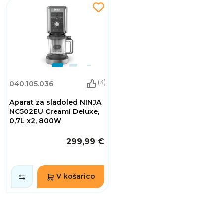
(3)
040.105.036
Aparat za sladoled NINJA
NC502EU Creami Deluxe,
0,7L x2, 800W
299,99 €
V košarico