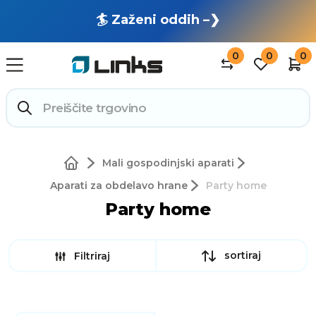
🏄 Zaženi oddih –❯
0
0
0
Mali gospodinjski aparati
Aparati za obdelavo hrane
Party home
Party home
sortiraj
Filtriraj