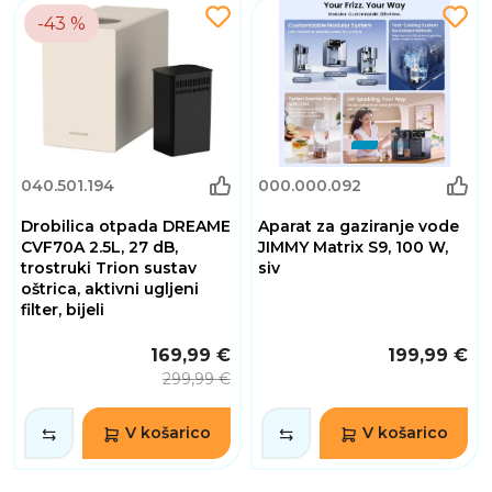
-43 %
040.501.194
000.000.092
Drobilica otpada DREAME
Aparat za gaziranje vode
CVF70A 2.5L, 27 dB,
JIMMY Matrix S9, 100 W,
trostruki Trion sustav
siv
oštrica, aktivni ugljeni
filter, bijeli
169,99 €
199,99 €
299,99 €
V košarico
V košarico