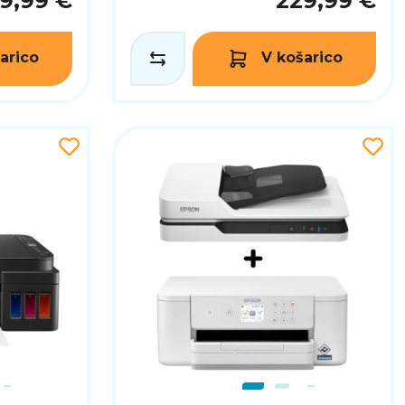
9,99 €
229,99 €
arico
V košarico