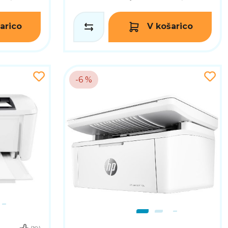
arico
V košarico
-6 %