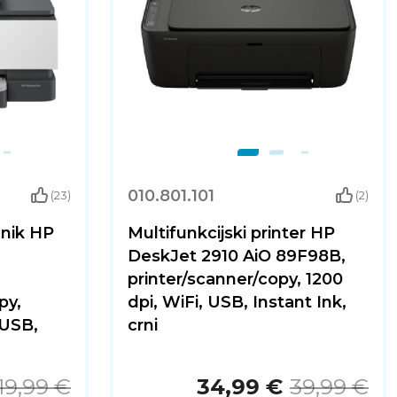
010.801.101
(23)
(2)
lnik HP
Multifunkcijski printer HP
,
DeskJet 2910 AiO 89F98B,
printer/scanner/copy, 1200
py,
dpi, WiFi, USB, Instant Ink,
 USB,
crni
19,99 €
34,99 €
39,99 €