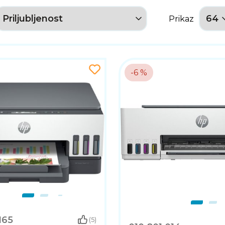
Prikaz
-6 %
165
(5)