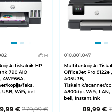
082
010.801.047
(4)
cijski tiskalnik HP
Multifunkcijski Tiska
ank 790 AIO
OfficeJet Pro 8122e 
s, 4WF66A,
405U3B,
ner/kopija/faks,
Tiskalnik/scanner/co
 USB, WiFi, bel
4800dpi, WiFi, LAN,
beli, Instant Ink
9,99 €
279,99 €
89,99 €
1