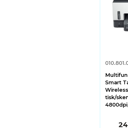
010.801.
Multifunk
Smart T
Wireles
tisk/ske
4800dpi,
24