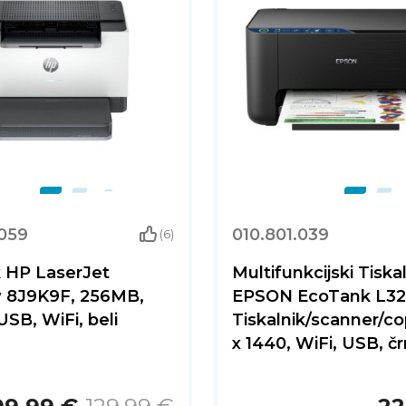
.059
010.801.039
(6)
k HP LaserJet
Multifunkcijski Tiska
8J9K9F, 256MB,
EPSON EcoTank L32
USB, WiFi, beli
Tiskalnik/scanner/co
x 1440, WiFi, USB, čr