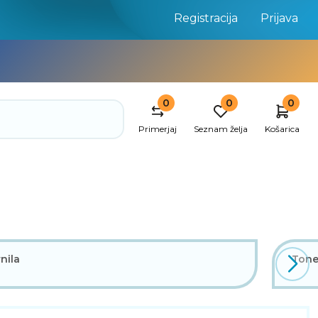
Registracija
Prijava
0
0
0
Primerjaj
Seznam želja
Košarica
nila
Tone