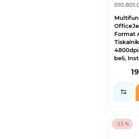
010.801.
Multifun
OfficeJ
Format A
Tiskalni
4800dpi,
beli, Ins
1
-23 %