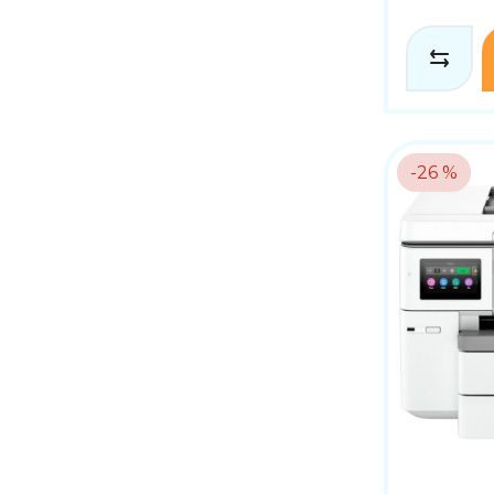
-26 %