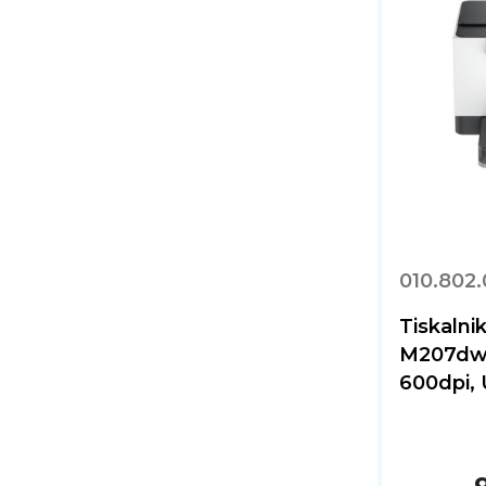
010.802
Tiskalni
M207dw 
600dpi, 