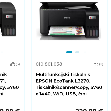
010.801.038
(3)
(11)
lnik
Multifunkcijski Tiskalnik
71,
EPSON EcoTank L3270,
py, 5760
Tiskalnik/scanner/copy, 5760
ni
x 1440, WiFi, USB, črni