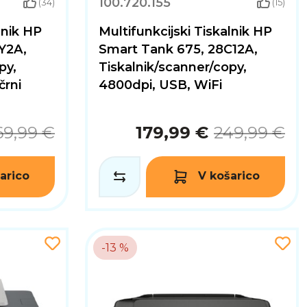
100.720.155
(34)
(15)
lnik HP
Multifunkcijski Tiskalnik HP
Y2A,
Smart Tank 675, 28C12A,
py,
Tiskalnik/scanner/copy,
črni
4800dpi, USB, WiFi
69,99 €
179,99 €
249,99 €
arico
V košarico
-13 %