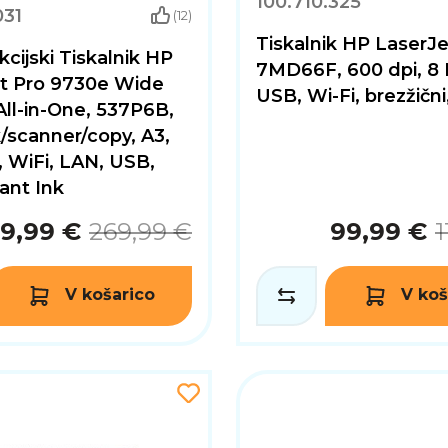
100.710.325
031
(12)
Tiskalnik HP LaserJ
kcijski Tiskalnik HP
7MD66F, 600 dpi, 8
et Pro 9730e Wide
USB, Wi-Fi, brezžični
ll-in-One, 537P6B,
k/scanner/copy, A3,
 WiFi, LAN, USB,
tant Ink
99,99 €
269,99 €
99,99 €
1
V košarico
V koš