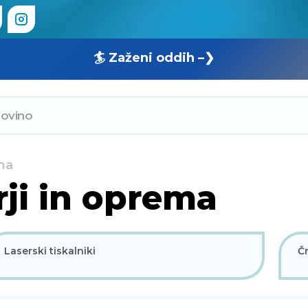
🏄 Zaženi oddih –❯
ema
rji in oprema
Laserski tiskalniki
Čr