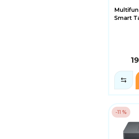
Multifunk
Smart T
1
-11 %