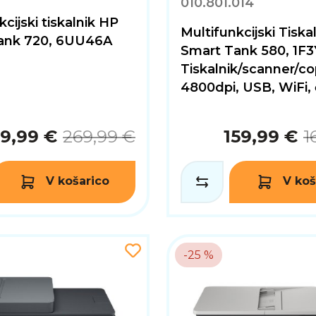
010.801.014
cijski tiskalnik HP
Multifunkcijski Tiska
ank 720, 6UU46A
Smart Tank 580, 1F3
Tiskalnik/scanner/co
4800dpi, USB, WiFi, 
99,99 €
269,99 €
159,99 €
1
V košarico
V koš
-25 %