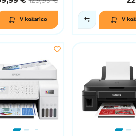
99,99 €
129,99 €
22
V košarico
V koš