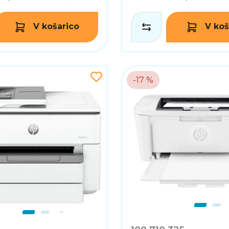
V košarico
V koš
-17 %