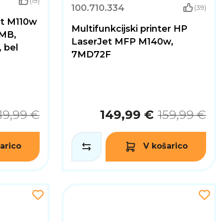
(19)
100.710.334
(39)
et M110w
Multifunkcijski printer HP
 MB,
LaserJet MFP M140w,
, bel
7MD72F
19,99 €
149,99 €
159,99 €
arico
V košarico