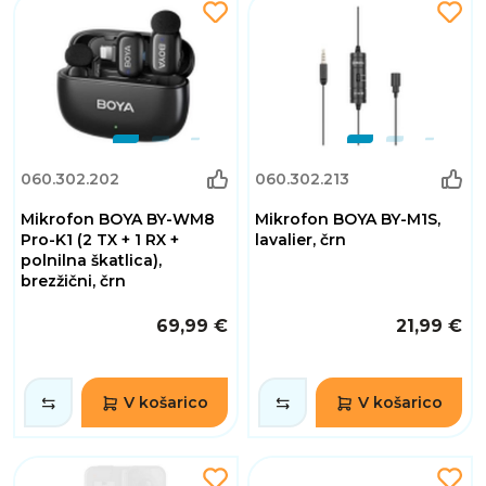
060.302.202
060.302.213
Mikrofon BOYA BY-WM8
Mikrofon BOYA BY-M1S,
Pro-K1 (2 TX + 1 RX +
lavalier, črn
polnilna škatlica),
brezžični, črn
69,99 €
21,99 €
V košarico
V košarico