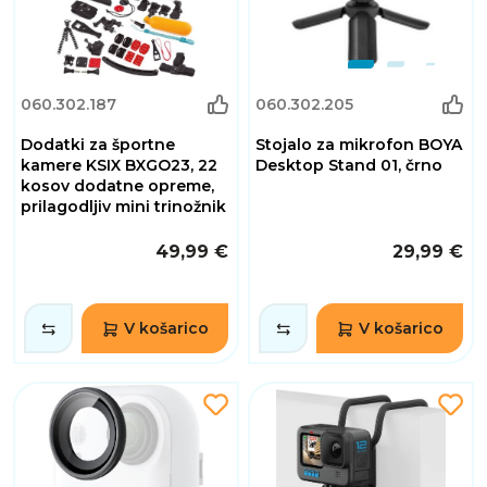
060.302.187
060.302.205
Dodatki za športne
Stojalo za mikrofon BOYA
kamere KSIX BXGO23, 22
Desktop Stand 01, črno
kosov dodatne opreme,
prilagodljiv mini trinožnik
49,99 €
29,99 €
V košarico
V košarico