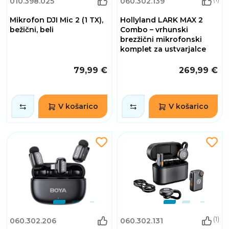
010.398.025
060.302.139
Mikrofon DJI Mic 2 (1 TX),
Hollyland LARK MAX 2
bežični, beli
Combo – vrhunski
brezžični mikrofonski
komplet za ustvarjalce
79,99 €
269,99 €
V košarico
V košarico
(1)
060.302.206
060.302.131