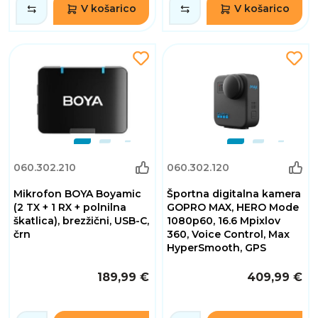
V košarico
V košarico
060.302.210
060.302.120
Mikrofon BOYA Boyamic
Športna digitalna kamera
(2 TX + 1 RX + polnilna
GOPRO MAX, HERO Mode
škatlica), brezžični, USB-C,
1080p60, 16.6 Mpixlov
črn
360, Voice Control, Max
HyperSmooth, GPS
189,99 €
409,99 €