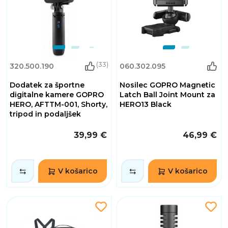
(33)
320.500.190
060.302.095
Dodatek za športne
Nosilec GOPRO Magnetic
digitalne kamere GOPRO
Latch Ball Joint Mount za
HERO, AFTTM-001, Shorty,
HERO13 Black
tripod in podaljšek
39,99 €
46,99 €
V košarico
V košarico