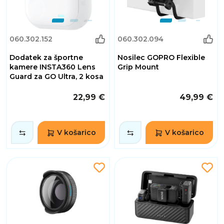
060.302.152
060.302.094
Dodatek za športne
Nosilec GOPRO Flexible
kamere INSTA360 Lens
Grip Mount
Guard za GO Ultra, 2 kosa
22,99 €
49,99 €
V košarico
V košarico