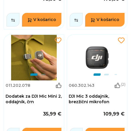
V košarico
V košarico
(2)
011.202.078
060.302.143
Dodatek za DJI Mic Mini 2,
DJI Mic 3 oddajnik,
oddajnik, črn
brezžični mikrofon
35,99 €
109,99 €