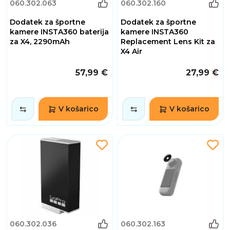
060.302.063
060.302.160
Dodatek za športne
Dodatek za športne
kamere INSTA360 baterija
kamere INSTA360
za X4, 2290mAh
Replacement Lens Kit za
X4 Air
57,99 €
27,99 €
V košarico
V košarico
060.302.036
060.302.163