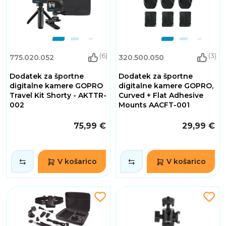
(6)
(3)
775.020.052
320.500.050
Dodatek za športne
Dodatek za športne
digitalne kamere GOPRO
digitalne kamere GOPRO,
Travel Kit Shorty - AKTTR-
Curved + Flat Adhesive
002
Mounts AACFT-001
75,99 €
29,99 €
V košarico
V košarico