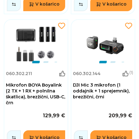
V košarico
V košarico
(1)
060.302.211
060.302.144
Mikrofon BOYA Boyalink
DJI Mic 3 mikrofon (1
(2 TX + 1 RX + polnilna
oddajnik + 1 sprejemnik),
škatlica), brezžični, USB-C,
brezžični, črni
črn
129,99 €
209,99 €
V košarico
V košarico