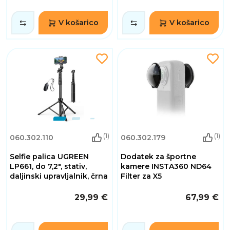
V košarico
V košarico
(1)
(1)
060.302.110
060.302.179
Selfie palica UGREEN
Dodatek za športne
LP661, do 7,2", stativ,
kamere INSTA360 ND64
daljinski upravljalnik, črna
Filter za X5
29,99 €
67,99 €