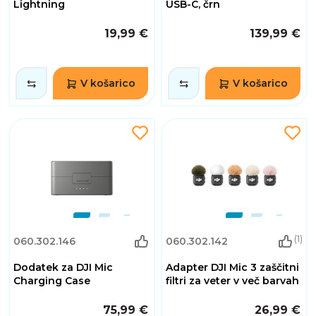
Lightning
USB-C, črn
19,99 €
139,99 €
V košarico
V košarico
(1)
060.302.146
060.302.142
Dodatek za DJI Mic
Adapter DJI Mic 3 zaščitni
Charging Case
filtri za veter v več barvah
75,99 €
26,99 €