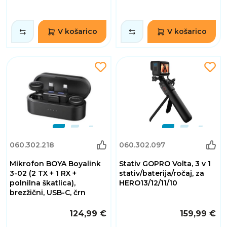
V košarico
V košarico
060.302.218
060.302.097
Mikrofon BOYA Boyalink
Stativ GOPRO Volta, 3 v 1
3-02 (2 TX + 1 RX +
stativ/baterija/ročaj, za
polnilna škatlica),
HERO13/12/11/10
brezžični, USB-C, črn
124,99 €
159,99 €