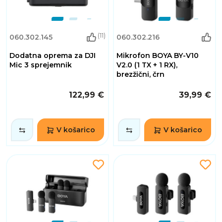
(11)
060.302.145
060.302.216
Dodatna oprema za DJI
Mikrofon BOYA BY-V10
Mic 3 sprejemnik
V2.0 (1 TX + 1 RX),
brezžični, črn
122,99 €
39,99 €
V košarico
V košarico