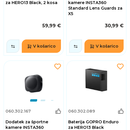
za HERO13 Black, 2 kosa
kamere INSTA360
Standard Lens Guards za
X5
59,99 €
30,99 €
V košarico
V košarico
060.302.167
060.302.089
Dodatek za športne
Baterija GOPRO Enduro
kamere INSTA360
za HERO13 Black