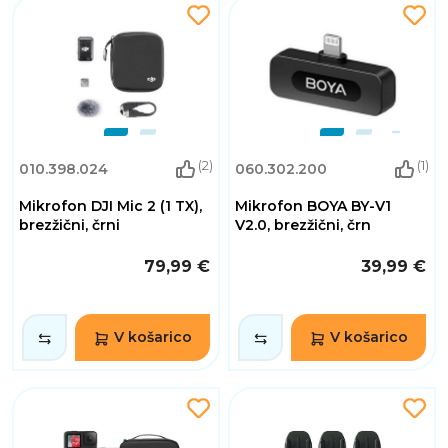
(2)
(1)
010.398.024
060.302.200
Mikrofon DJI Mic 2 (1 TX),
Mikrofon BOYA BY-V1
brezžični, črni
V2.0, brezžični, črn
79,99 €
39,99 €
V košarico
V košarico