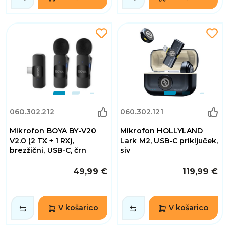
060.302.212
060.302.121
Mikrofon BOYA BY-V20
Mikrofon HOLLYLAND
V2.0 (2 TX + 1 RX),
Lark M2, USB-C priključek,
brezžični, USB-C, črn
siv
49,99 €
119,99 €
V košarico
V košarico