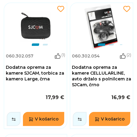
(1)
(2)
060.302.057
060.302.054
Dodatna oprema za
Dodatna oprema za
kamere SJCAM, torbica za
kamere CELLULARLINE,
kamero Large, črna
avto držalo s polnilcem za
SJCam, črno
17,99 €
16,99 €
V košarico
V košarico