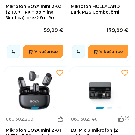
Mikrofon BOYA mini 2-03
Mikrofon HOLLYLAND
(2 TX + 1 RX + polnilna
Lark M2S Combo, črni
škatlica), brezžični, črn
59,99 €
179,99 €
V košarico
V košarico
(2)
060.302.209
060.302.140
Mikrofon BOYA mini 2-01
DJI Mic 3 mikrofon (2