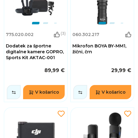
(3)
775.020.002
060.302.217
Dodatek za športne
Mikrofon BOYA BY-MM1,
digitalne kamere GOPRO,
žični, črn
Sports Kit AKTAC-001
89,99 €
29,99 €
V košarico
V košarico