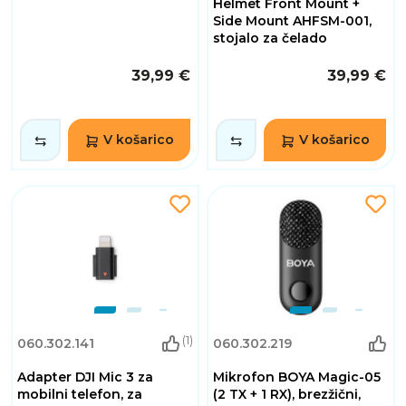
Helmet Front Mount +
Side Mount AHFSM-001,
stojalo za čelado
39,99 €
39,99 €
V košarico
V košarico
(1)
060.302.141
060.302.219
Adapter DJI Mic 3 za
Mikrofon BOYA Magic-05
mobilni telefon, za
(2 TX + 1 RX), brezžični,