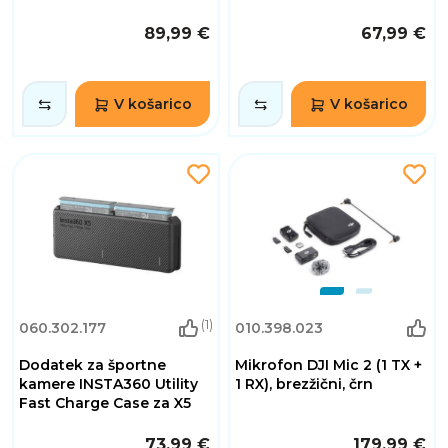
89,99 €
67,99 €
V košarico
V košarico
(1)
060.302.177
010.398.023
Dodatek za športne
Mikrofon DJI Mic 2 (1 TX +
kamere INSTA360 Utility
1 RX), brezžični, črn
Fast Charge Case za X5
73,99 €
179,99 €