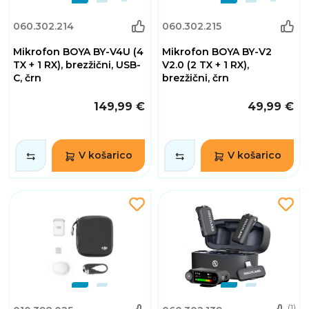
060.302.214
060.302.215
Mikrofon BOYA BY-V4U (4
Mikrofon BOYA BY-V2
TX + 1 RX), brezžični, USB-
V2.0 (2 TX + 1 RX),
C, črn
brezžični, črn
149,99 €
49,99 €
V košarico
V košarico
(1)