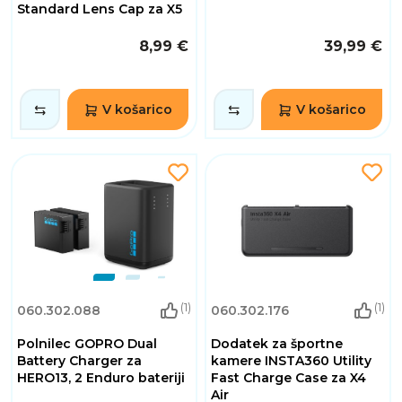
Standard Lens Cap za X5
8,99 €
39,99 €
V košarico
V košarico
(1)
(1)
060.302.088
060.302.176
Polnilec GOPRO Dual
Dodatek za športne
Battery Charger za
kamere INSTA360 Utility
HERO13, 2 Enduro bateriji
Fast Charge Case za X4
Air