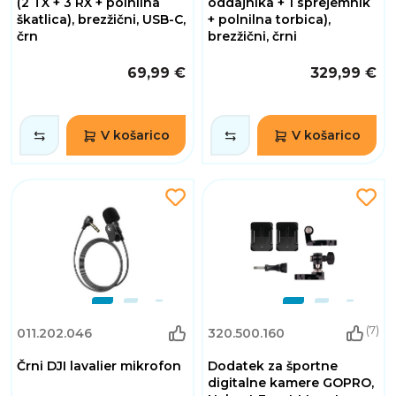
(2 TX + 3 RX + polnilna
oddajnika + 1 sprejemnik
škatlica), brezžični, USB-C,
+ polnilna torbica),
črn
brezžični, črni
69,99 €
329,99 €
V košarico
V košarico
(7)
011.202.046
320.500.160
Črni DJI lavalier mikrofon
Dodatek za športne
digitalne kamere GOPRO,