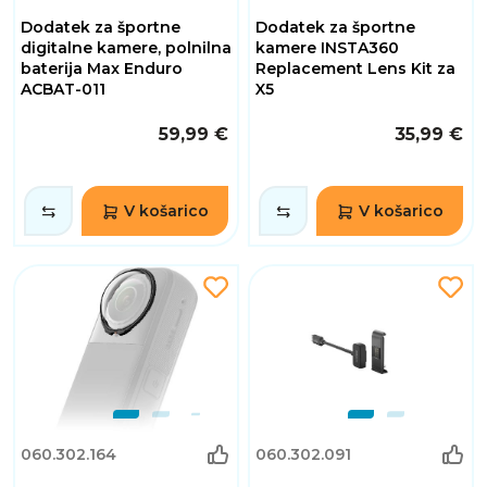
Dodatek za športne
Dodatek za športne
digitalne kamere, polnilna
kamere INSTA360
baterija Max Enduro
Replacement Lens Kit za
ACBAT-011
X5
59,99 €
35,99 €
V košarico
V košarico
060.302.164
060.302.091