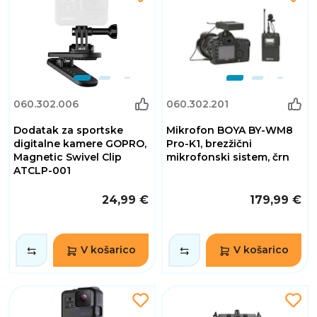
060.302.006
060.302.201
Dodatak za sportske
Mikrofon BOYA BY-WM8
digitalne kamere GOPRO,
Pro-K1, brezžični
Magnetic Swivel Clip
mikrofonski sistem, črn
ATCLP-001
24,99 €
179,99 €
V košarico
V košarico