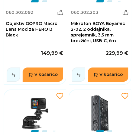
060.302.092
060.302.203
Objektiv GOPRO Macro
Mikrofon BOYA Boyamic
Lens Mod za HERO13
2-02, 2 oddajnika, 1
Black
sprejemnik, 3,5 mm
brezžični, USB-C, črn
149,99 €
229,99 €
V košarico
V košarico