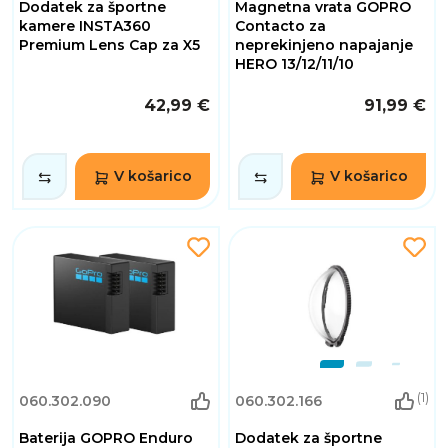
Dodatek za športne
Magnetna vrata GOPRO
kamere INSTA360
Contacto za
Premium Lens Cap za X5
neprekinjeno napajanje
HERO 13/12/11/10
42,99 €
91,99 €
V košarico
V košarico
(1)
060.302.090
060.302.166
Baterija GOPRO Enduro
Dodatek za športne