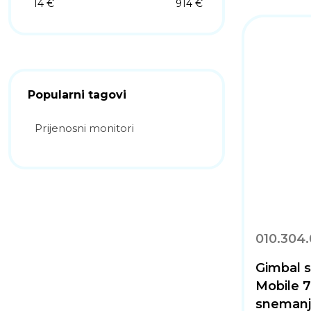
14 €
914 €
Popularni tagovi
Prijenosni monitori
010.304
Gimbal s
Mobile 7P
snemanj