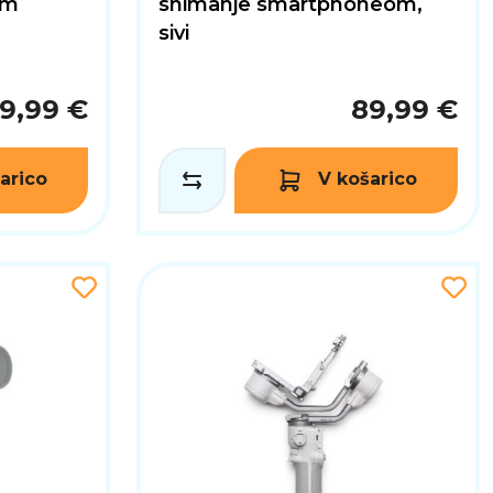
im
snimanje smartphoneom,
sivi
9,99 €
89,99 €
arico
V košarico