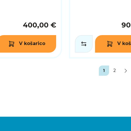
400,00 €
90
V košarico
V koš
1
2