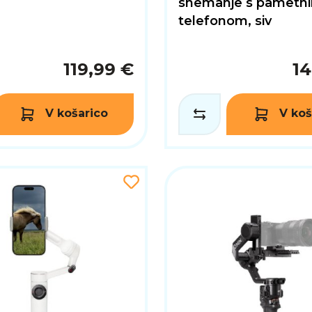
snemanje s pametn
telefonom, siv
119,99 €
14
V košarico
V koš