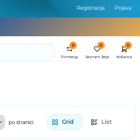
Registracija
Prijava
0
0
0
Primerjaj
Seznam želja
Košarica
Grid
List
po stranici