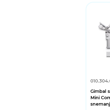
010.304
Gimbal s
Mini Com
snemanje