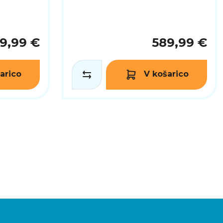
9,99 €
589,99 €
arico
V košarico