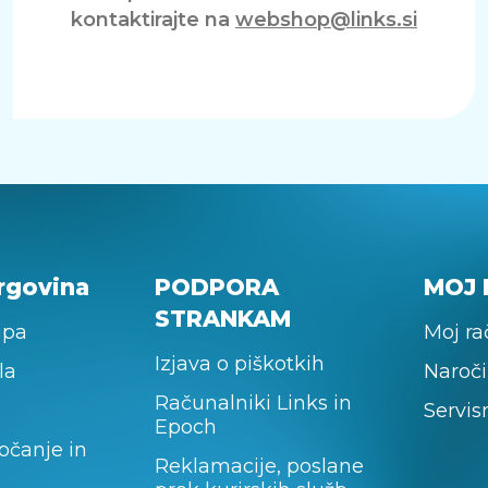
kontaktirajte na
webshop@links.si
rgovina
PODPORA
MOJ 
STRANKAM
upa
Moj r
Izjava o piškotkih
la
Naroči
Računalniki Links in
Servis
Epoch
očanje in
Reklamacije, poslane