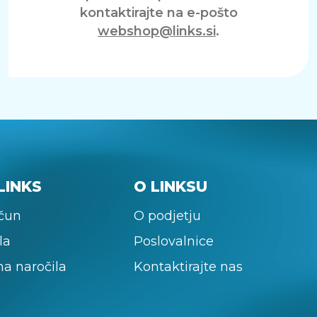
kontaktirajte na e-pošto
webshop@links.si
.
LINKS
O LINKSU
ačun
O podjetju
la
Poslovalnice
na naročila
Kontaktirajte nas