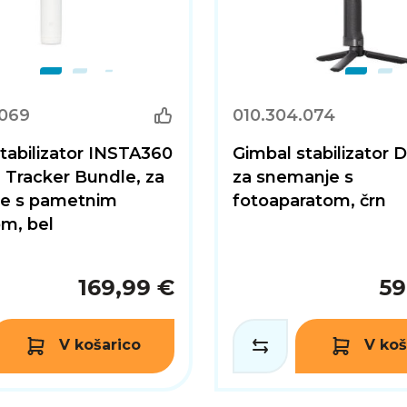
.069
010.304.074
tabilizator INSTA360
Gimbal stabilizator D
 Tracker Bundle, za
za snemanje s
e s pametnim
fotoaparatom, črn
m, bel
169,99 €
59
V košarico
V koš