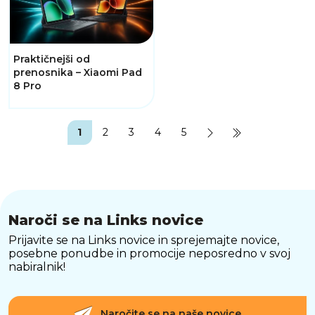
Praktičnejši od
prenosnika – Xiaomi Pad
8 Pro
1
2
3
4
5
Naroči se na Links novice
Prijavite se na Links novice in sprejemajte novice,
posebne ponudbe in promocije neposredno v svoj
nabiralnik!
Naročite se na naše novice