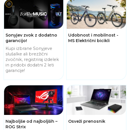
Sonyjev zvok z dodatno
Udobnost i mobilnost -
garancijo!
MS Električni bicikli
Kupi izbrane Sonyjeve
slušalke ali brezžični
zvočnik, registriraj izdelek
in pridobi dodatni 2 leti
garancije!
Najboljše od najboljših –
Osveži prenosnik
ROG Strix