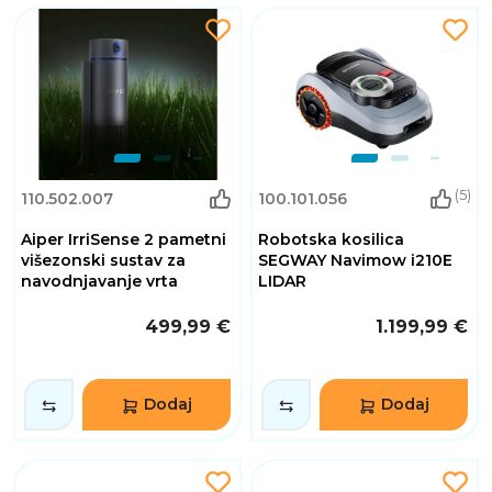
(5)
110.502.007
100.101.056
Aiper IrriSense 2 pametni
Robotska kosilica
višezonski sustav za
SEGWAY Navimow i210E
navodnjavanje vrta
LIDAR
499,99 €
1.199,99 €
Dodaj
Dodaj