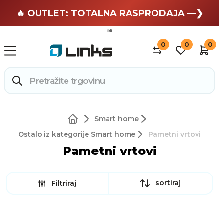
🏄 Zaslužuješ odmor —❯
🔥 OUTLET: TOTALNA RASPRODAJA —❯
0
0
0
Smart home
Ostalo iz kategorije Smart home
Pametni vrtovi
Pametni vrtovi
sortiraj
Filtriraj