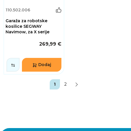
110.502.006
Garaža za robotske
kosilice SEGWAY
Navimow, za X serije
269,99 €
Dodaj
1
2