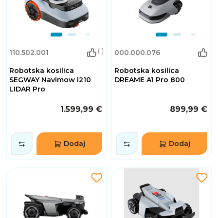
(1)
110.502.001
000.000.076
Robotska kosilica
Robotska kosilica
SEGWAY Navimow i210
DREAME A1 Pro 800
LIDAR Pro
1.599,99 €
899,99 €
Dodaj
Dodaj