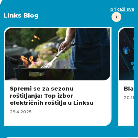
prikaži sve
Links Blog
Spremi se za sezonu
Blac
roštiljanja: Top izbor
20.11.
električnih roštilja u Linksu
29.4.2025.