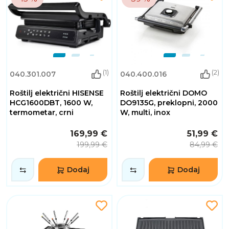
(1)
(2)
040.301.007
040.400.016
Roštilj električni HISENSE
Roštilj električni DOMO
HCG1600DBT, 1600 W,
DO9135G, preklopni, 2000
termometar, crni
W, multi, inox
169,99 €
51,99 €
199,99 €
84,99 €
Dodaj
Dodaj