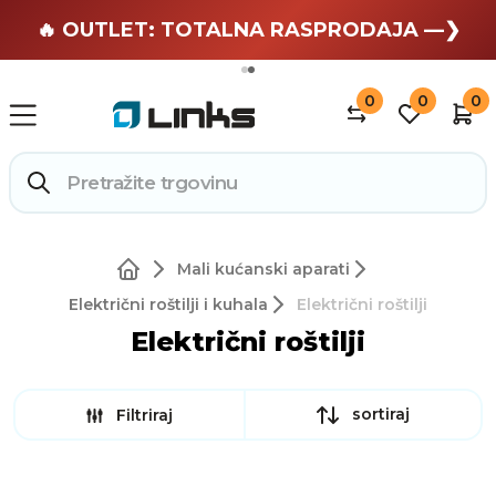
🏄 Zaslužuješ odmor —❯
🔥 OUTLET: TOTALNA RASPRODAJA —❯
0
0
0
Mali kućanski aparati
Električni roštilji i kuhala
Električni roštilji
Električni roštilji
sortiraj
Filtriraj