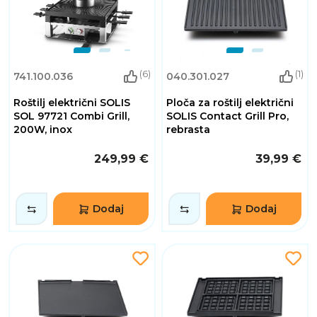
(6)
(1)
741.100.036
040.301.027
Roštilj električni SOLIS
Ploča za roštilj električni
SOL 97721 Combi Grill,
SOLIS Contact Grill Pro,
200W, inox
rebrasta
249,99 €
39,99 €
Dodaj
Dodaj