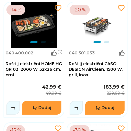
-14 %
-20 %
(3)
040.400.002
040.301.033
Roštilj električni HOME HG
Roštilj električni CASO
GR 03, 2000 W, 52x26 cm,
DESIGN AirClean, 1500 W,
crni
grill, inox
42,99 €
183,99 €
49,99 €
229,99 €
Dodaj
Dodaj
-15 %
-39 %