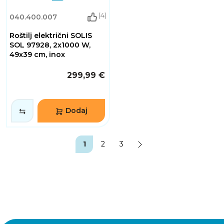
(4)
040.400.007
Roštilj električni SOLIS
SOL 97928, 2x1000 W,
49x39 cm, inox
299,99 €
Dodaj
1
2
3