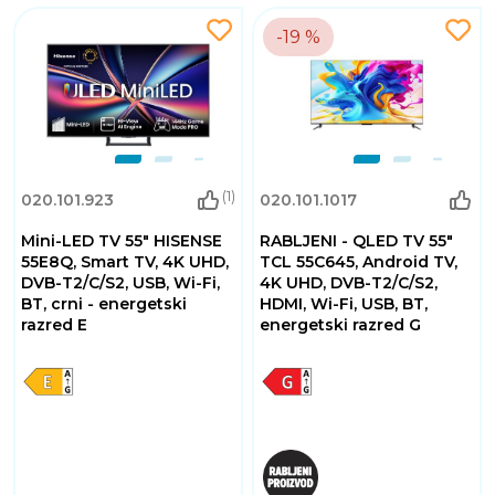
-19 %
(1)
020.101.923
020.101.1017
Mini-LED TV 55" HISENSE
RABLJENI - QLED TV 55"
55E8Q, Smart TV, 4K UHD,
TCL 55C645, Android TV,
DVB-T2/C/S2, USB, Wi-Fi,
4K UHD, DVB-T2/C/S2,
BT, crni - energetski
HDMI, Wi-Fi, USB, BT,
razred E
energetski razred G