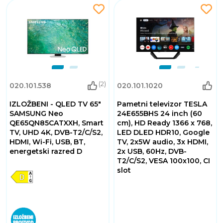
(2)
020.101.538
020.101.1020
IZLOŽBENI - QLED TV 65"
Pametni televizor TESLA
SAMSUNG Neo
24E655BHS 24 inch (60
QE65QN85CATXXH, Smart
cm), HD Ready 1366 x 768,
TV, UHD 4K, DVB-T2/C/S2,
LED DLED HDR10, Google
HDMI, Wi-Fi, USB, BT,
TV, 2x5W audio, 3x HDMI,
energetski razred D
2x USB, 60Hz, DVB-
T2/C/S2, VESA 100x100, CI
slot