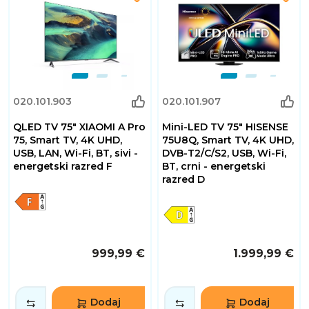
020.101.903
020.101.907
QLED TV 75" XIAOMI A Pro
Mini-LED TV 75" HISENSE
75, Smart TV, 4K UHD,
75U8Q, Smart TV, 4K UHD,
USB, LAN, Wi-Fi, BT, sivi -
DVB-T2/C/S2, USB, Wi-Fi,
energetski razred F
BT, crni - energetski
razred D
999,99 €
1.999,99 €
Dodaj
Dodaj