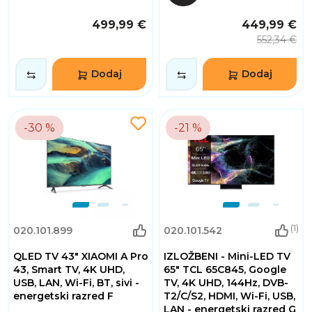
499,99 €
449,99 €
552,34 €
Dodaj
Dodaj
-30 %
-21 %
(1)
020.101.899
020.101.542
QLED TV 43" XIAOMI A Pro
IZLOŽBENI - Mini-LED TV
43, Smart TV, 4K UHD,
65" TCL 65C845, Google
USB, LAN, Wi-Fi, BT, sivi -
TV, 4K UHD, 144Hz, DVB-
energetski razred F
T2/C/S2, HDMI, Wi-Fi, USB,
LAN - energetski razred G