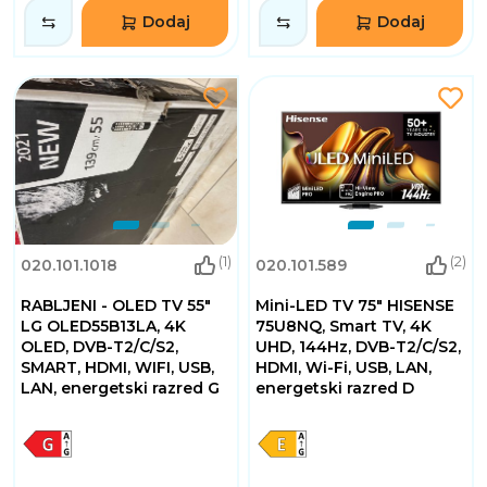
Dodaj
Dodaj
(1)
(2)
020.101.1018
020.101.589
RABLJENI - OLED TV 55"
Mini-LED TV 75" HISENSE
LG OLED55B13LA, 4K
75U8NQ, Smart TV, 4K
OLED, DVB-T2/C/S2,
UHD, 144Hz, DVB-T2/C/S2,
SMART, HDMI, WIFI, USB,
HDMI, Wi-Fi, USB, LAN,
LAN, energetski razred G
energetski razred D