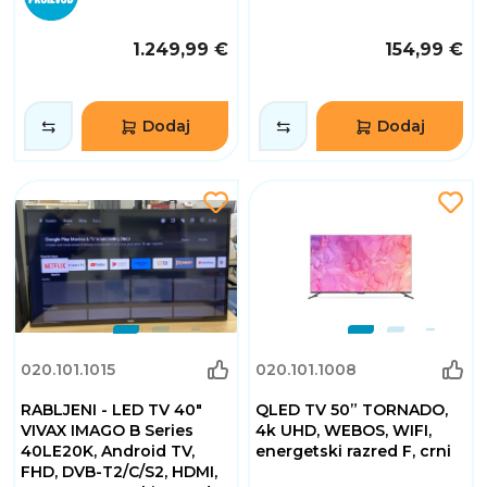
1.249,99 €
154,99 €
Dodaj
Dodaj
020.101.1015
020.101.1008
RABLJENI - LED TV 40"
QLED TV 50” TORNADO,
VIVAX IMAGO B Series
4k UHD, WEBOS, WIFI,
40LE20K, Android TV,
energetski razred F, crni
FHD, DVB-T2/C/S2, HDMI,