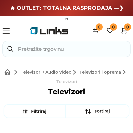
🏄 Zaslužuješ odmor —❯
🔥 OUTLET: TOTALNA RASPRODAJA —❯
0
0
0
Televizori / Audio video
Televizori i oprema
Televizori
Televizori
sortiraj
Filtriraj