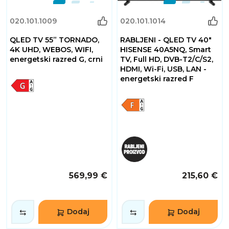
020.101.1009
020.101.1014
QLED TV 55” TORNADO,
RABLJENI - QLED TV 40"
4K UHD, WEBOS, WIFI,
HISENSE 40A5NQ, Smart
energetski razred G, crni
TV, Full HD, DVB-T2/C/S2,
HDMI, Wi-Fi, USB, LAN -
energetski razred F
569,99 €
215,60 €
Dodaj
Dodaj