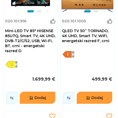
020.101.916
020.101.1005
Mini-LED TV 85" HISENSE
QLED TV 50” TORNADO,
85U7Q, Smart TV, 4K UHD,
4K UHD, Smart TV, WIFI,
DVB-T2/C/S2, USB, Wi-Fi,
energetski razred F, crni
BT, crni - energetski
razred D
1.699,99 €
499,99 €
Dodaj
Dodaj