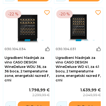
-22 %
-20 %
030.104.034
030.104.031
Ugradbeni hladnjak za
Ugradbeni hladnjak za
vino CASO DESIGN
vino CASO DESIGN
WineDeluxe WDU 36, za
WineDeluxe WD 41, za 41
36 boca, 2 temperaturne
bocu, 2 temperaturne
zone, energetski razred F,
zone, energetski razred F,
crni
crni
1.798,99 €
1.639,99 €
2.299,99 €
2.049,99 €