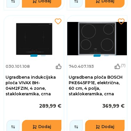
Dodaj
Dodaj
(7)
030.101.108
740.407.193
Ugradbena indukcijska
Ugradbena ploča BOSCH
ploča VIVAX BH-
PKE645FP1E, električna,
04M2FZIN, 4 zone,
60 cm, 4 polja,
staklokeramika, crna
staklokeramika, crna
289,99 €
369,99 €
Dodaj
Dodaj