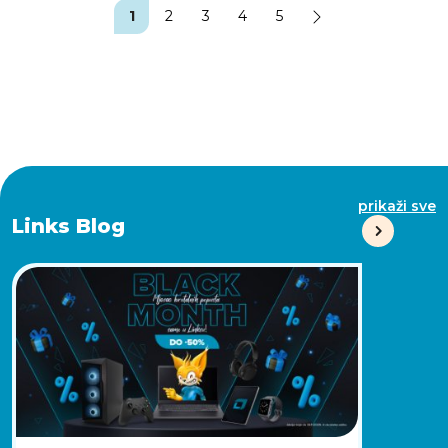
1
2
3
4
5
prikaži sve
Links Blog