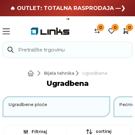
🏄 Zaslužuješ odmor —❯
🔥 OUTLET: TOTALNA RASPRODAJA —❯
0
0
0
Bijela tehnika
Ugradbena
Ugradbena
Ugradbene ploče
Pećnic
sortiraj
Filtriraj