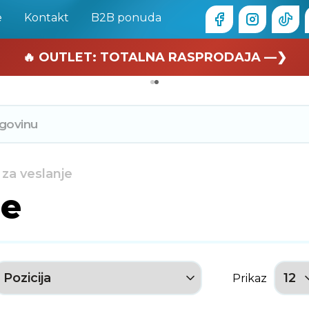
e
Kontakt
B2B ponuda
🏄 Zaslužuješ odmor —❯
🔥 OUTLET: TOTALNA RASPRODAJA —❯
 za veslanje
je
Prikaz