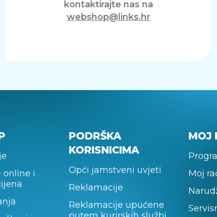
kontaktirajte nas na
webshop@links.hr
P
PODRŠKA
MOJ 
KORISNICIMA
je
Progra
Opći jamstveni uvjeti
 online i
Moj r
cijena
Reklamacije
Narud
anja
Reklamacije upućene
Servis
putem kurirskih službi