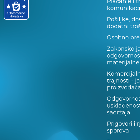
Plaćanje i t
komunikaci
Pošiljke, do
dodatni tro
Osobno pre
Zakonsko j
odgovornos
materijalne
Komercijal
trajnosti - 
proizvođača
Odgovornos
usklađenost
sadržaja
Prigovori i 
sporova