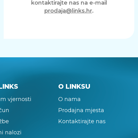
kontaktirajte nas na e-mail
prodaja@links.hr
.
LINKS
O LINKSU
m vjernosti
O nama
ačun
Prodajna mjesta
žbe
Kontaktirajte nas
ni nalozi