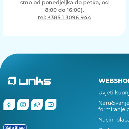
smo od ponedjeljka do petka, od
8:00 do 16:00).
tel: +385 1 3096 944
WEBSHO
Uvjeti kupn
Naručivanje
formiranje 
Načini plać