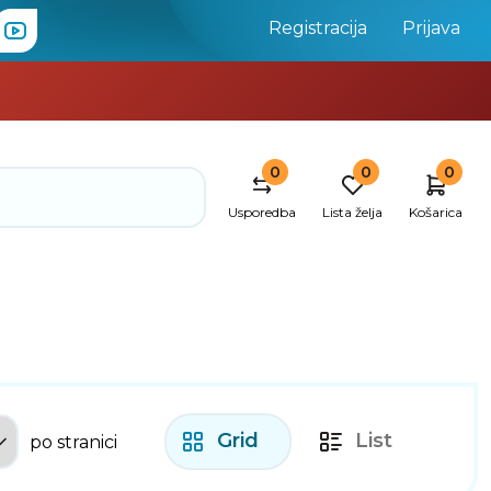
Registracija
Prijava
0
0
0
Usporedba
Lista želja
Košarica
Grid
List
po stranici