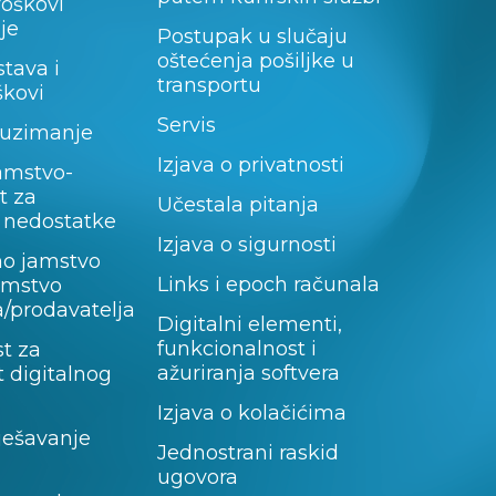
roškovi
je
Postupak u slučaju
oštećenja pošiljke u
stava i
transportu
škovi
Servis
uzimanje
Izjava o privatnosti
amstvo-
t za
Učestala pitanja
 nedostatke
Izjava o sigurnosti
no jamstvo
Links i epoch računala
jamstvo
/prodavatelja
Digitalni elementi,
funkcionalnost i
t za
ažuriranja softvera
 digitalnog
Izjava o kolačićima
rješavanje
Jednostrani raskid
ugovora