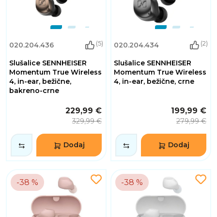
(5)
(2)
020.204.436
020.204.434
Slušalice SENNHEISER
Slušalice SENNHEISER
Momentum True Wireless
Momentum True Wireless
4, in-ear, bežične,
4, in-ear, bežične, crne
bakreno-crne
229,99 €
199,99 €
329,99 €
279,99 €
Dodaj
Dodaj
-38 %
-38 %