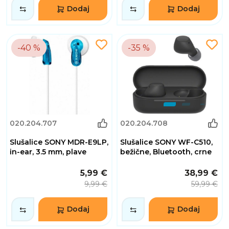
Dodaj
Dodaj
-40 %
-35 %
020.204.707
020.204.708
Slušalice SONY MDR-E9LP,
Slušalice SONY WF-C510,
in-ear, 3.5 mm, plave
bežične, Bluetooth, crne
5,99 €
38,99 €
9,99 €
59,99 €
Dodaj
Dodaj