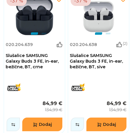
-37 %
-37 %
(2)
020.204.639
020.204.638
Slušalice SAMSUNG
Slušalice SAMSUNG
Galaxy Buds 3 FE, in-ear,
Galaxy Buds 3 FE, in-ear,
bežične, BT, crne
bežične, BT, sive
84,99 €
84,99 €
134,99 €
134,99 €
Dodaj
Dodaj