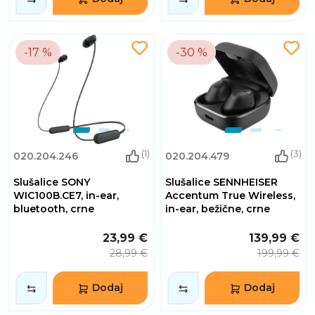
-17 %
-30 %
(1)
(3)
020.204.246
020.204.479
Slušalice SONY
Slušalice SENNHEISER
WIC100B.CE7, in-ear,
Accentum True Wireless,
bluetooth, crne
in-ear, bežične, crne
23,99 €
139,99 €
28,99 €
199,99 €
Dodaj
Dodaj