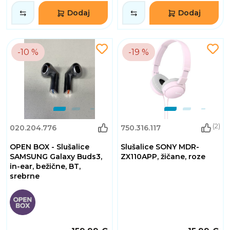
Dodaj
Dodaj
-10 %
-19 %
(2)
020.204.776
750.316.117
OPEN BOX - Slušalice
Slušalice SONY MDR-
SAMSUNG Galaxy Buds3,
ZX110APP, žičane, roze
in-ear, bežične, BT,
srebrne