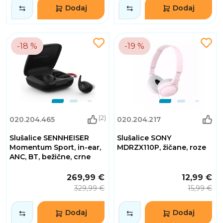
Dodaj
Dodaj
-18 %
-19 %
(2)
020.204.465
020.204.217
Slušalice SENNHEISER
Slušalice SONY
Momentum Sport, in-ear,
MDRZX110P, žičane, roze
ANC, BT, bežične, crne
269,99 €
12,99 €
329,99 €
15,99 €
Dodaj
Dodaj