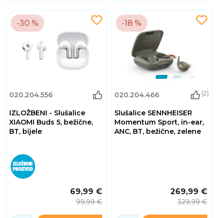
-30 %
-18 %
(2)
020.204.556
020.204.466
IZLOŽBENI - Slušalice
Slušalice SENNHEISER
XIAOMI Buds 5, bežične,
Momentum Sport, in-ear,
BT, bijele
ANC, BT, bežične, zelene
69,99 €
269,99 €
99,99 €
329,99 €