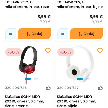
EX15APPI.CE7, s
EX15APW.CE7, s
mikrofonom, in-ear, roze
mikrofonom, in-ear, bijele
5,99 €
5,99 €
7,99 €
9,99 €
Dodaj
Dodaj
-38 %
-38 %
020.204.726
020.204.727
Slušalice SONY MDR-
Slušalice SONY MDR-
ZX310, on-ear, 3.5 mm,
ZX310, on-ear, 3.5 mm,
žične, crvene
žične, bijele