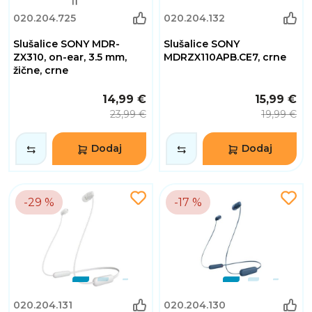
020.204.725
020.204.132
Slušalice SONY MDR-
Slušalice SONY
ZX310, on-ear, 3.5 mm,
MDRZX110APB.CE7, crne
žične, crne
14,99 €
15,99 €
23,99 €
19,99 €
Dodaj
Dodaj
-29 %
-17 %
020.204.131
020.204.130