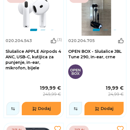
(3)
020.204.543
020.204.705
Slušalice APPLE Airpods 4
OPEN BOX - Slušalice JBL
ANC, USB-C, kutijica za
Tune 290, in-ear, crne
punjenje, in-ear,
mikrofon, bijele
199,99 €
19,99 €
249,99 €
24,99 €
Dodaj
Dodaj