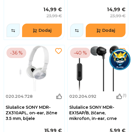
14,99 €
14,99 €
23,99 €
23,99 €
Dodaj
Dodaj
-36 %
-40 %
(1)
020.204.728
020.204.092
Slušalice SONY MDR-
Slušalice SONY MDR-
ZX310APL, on-ear, žične
EX15AP/B, žičane,
3.5 mm, bijele
mikrofon, in-ear, crne
15,99 €
5,99 €