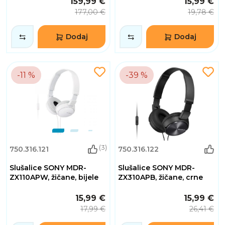
159,99 €
15,99 €
177,00 €
19,78 €
Dodaj
Dodaj
-11 %
-39 %
(3)
750.316.121
750.316.122
Slušalice SONY MDR-
Slušalice SONY MDR-
ZX110APW, žičane, bijele
ZX310APB, žičane, crne
15,99 €
15,99 €
17,99 €
26,41 €