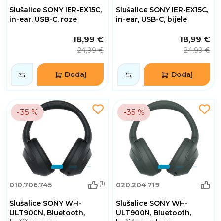
Slušalice SONY IER-EX15C,
Slušalice SONY IER-EX15C,
in-ear, USB-C, roze
in-ear, USB-C, bijele
18,99 €
18,99 €
24,99 €
24,99 €
Dodaj
Dodaj
-35 %
-35 %
(1)
010.706.745
020.204.719
Slušalice SONY WH-
Slušalice SONY WH-
ULT900N, Bluetooth,
ULT900N, Bluetooth,