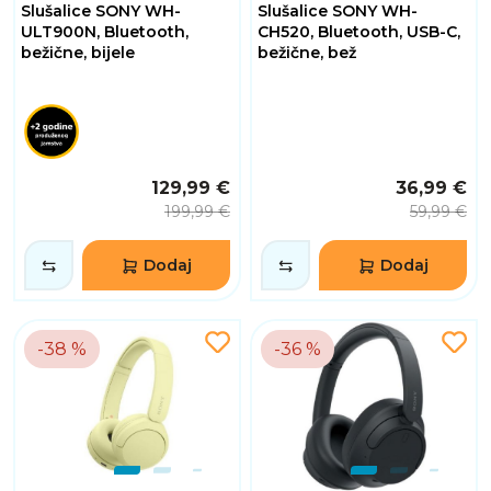
Slušalice SONY WH-
Slušalice SONY WH-
ULT900N, Bluetooth,
CH520, Bluetooth, USB-C,
bežične, bijele
bežične, bež
129,99 €
36,99 €
199,99 €
59,99 €
Dodaj
Dodaj
-38 %
-36 %