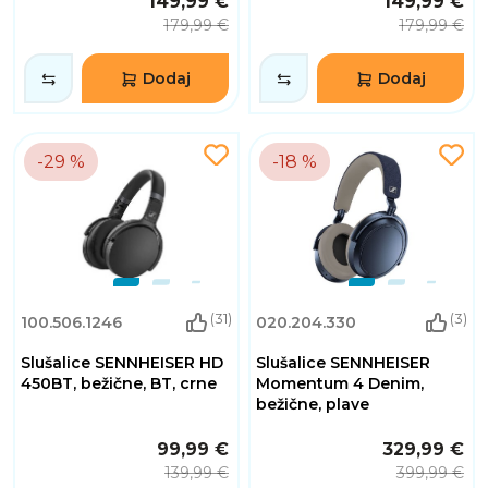
149,99 €
149,99 €
179,99 €
179,99 €
Dodaj
Dodaj
-29 %
-18 %
(31)
(3)
100.506.1246
020.204.330
Slušalice SENNHEISER HD
Slušalice SENNHEISER
450BT, bežične, BT, crne
Momentum 4 Denim,
bežične, plave
99,99 €
329,99 €
139,99 €
399,99 €