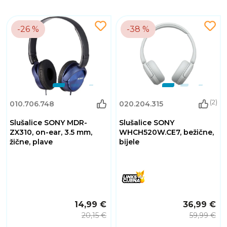
-26 %
-38 %
(2)
010.706.748
020.204.315
Slušalice SONY MDR-
Slušalice SONY
ZX310, on-ear, 3.5 mm,
WHCH520W.CE7, bežične,
žične, plave
bijele
14,99 €
36,99 €
20,15 €
59,99 €