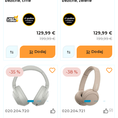
bežične, crne
bežične, zelene
129,99 €
129,99 €
199,99 €
199,99 €
Dodaj
Dodaj
-35 %
-38 %
(2)
020.204.720
020.204.721