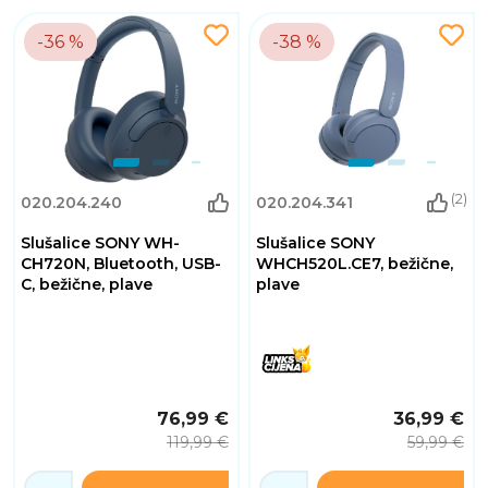
-36 %
-38 %
(2)
020.204.240
020.204.341
Slušalice SONY WH-
Slušalice SONY
CH720N, Bluetooth, USB-
WHCH520L.CE7, bežične,
C, bežične, plave
plave
76,99 €
36,99 €
119,99 €
59,99 €