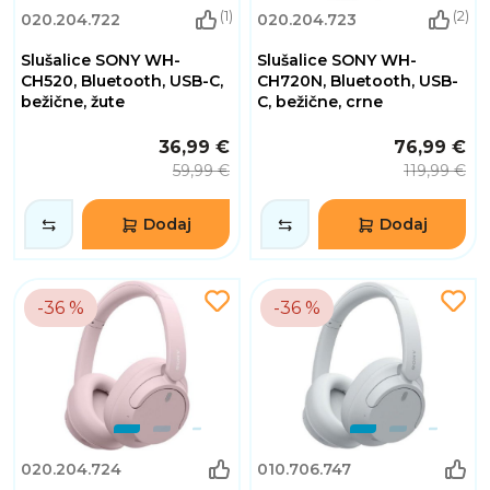
(1)
(2)
020.204.722
020.204.723
Slušalice SONY WH-
Slušalice SONY WH-
CH520, Bluetooth, USB-C,
CH720N, Bluetooth, USB-
bežične, žute
C, bežične, crne
36,99 €
76,99 €
59,99 €
119,99 €
Dodaj
Dodaj
-36 %
-36 %
020.204.724
010.706.747