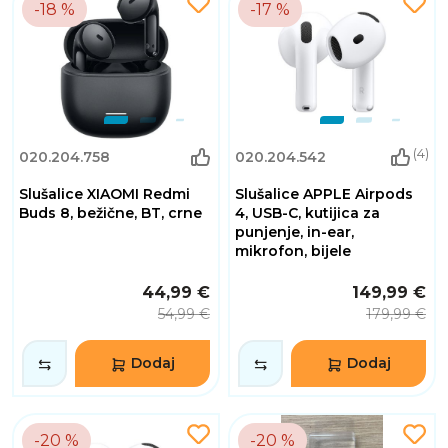
-18 %
-17 %
(4)
020.204.758
020.204.542
Slušalice XIAOMI Redmi
Slušalice APPLE Airpods
Buds 8, bežične, BT, crne
4, USB-C, kutijica za
punjenje, in-ear,
mikrofon, bijele
44,99 €
149,99 €
54,99 €
179,99 €
Dodaj
Dodaj
-20 %
-20 %