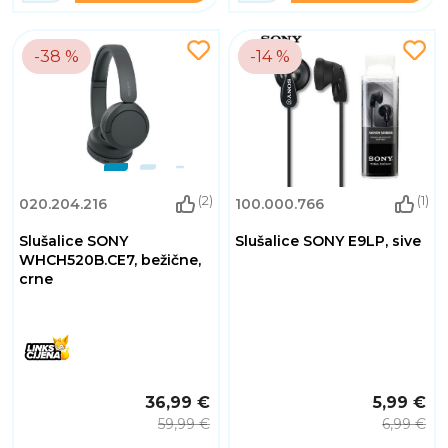
-38 %
-14 %
(2)
(1)
020.204.216
100.000.766
Slušalice SONY
Slušalice SONY E9LP, sive
WHCH520B.CE7, bežične,
crne
36,99 €
5,99 €
59,99 €
6,99 €