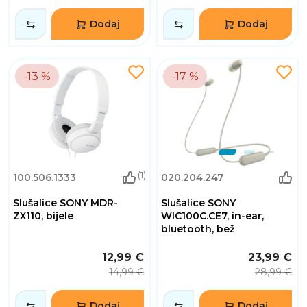
Dodaj
Dodaj
-13 %
-17 %
(1)
100.506.1333
020.204.247
Slušalice SONY MDR-
Slušalice SONY
ZX110, bijele
WIC100C.CE7, in-ear,
bluetooth, bež
12,99 €
23,99 €
14,99 €
28,99 €
Dodaj
Dodaj