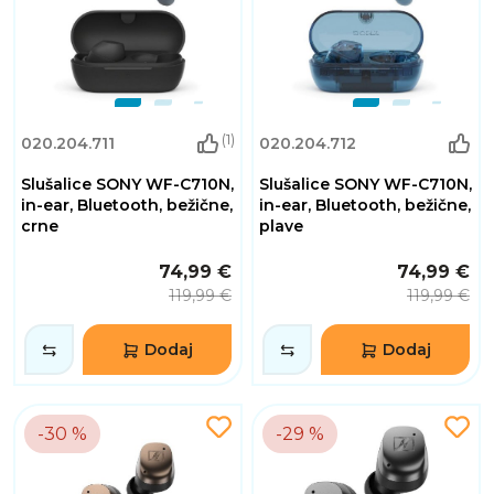
(1)
020.204.711
020.204.712
Slušalice SONY WF-C710N,
Slušalice SONY WF-C710N,
in-ear, Bluetooth, bežične,
in-ear, Bluetooth, bežične,
crne
plave
74,99 €
74,99 €
119,99 €
119,99 €
Dodaj
Dodaj
-30 %
-29 %