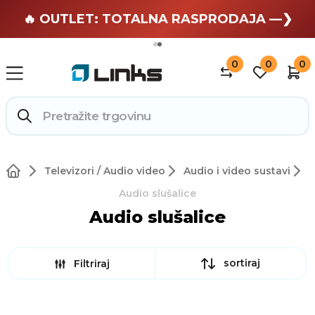
🏄 Zaslužuješ odmor —❯
🔥 OUTLET: TOTALNA RASPRODAJA —❯
0
0
0
Televizori / Audio video
Audio i video sustavi
Audio slušalice
Audio slušalice
sortiraj
Filtriraj