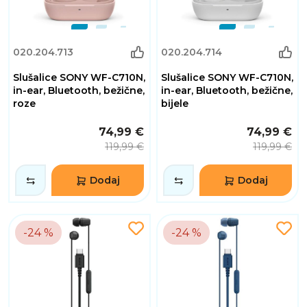
020.204.713
020.204.714
Slušalice SONY WF-C710N,
Slušalice SONY WF-C710N,
in-ear, Bluetooth, bežične,
in-ear, Bluetooth, bežične,
roze
bijele
74,99 €
74,99 €
119,99 €
119,99 €
Dodaj
Dodaj
-24 %
-24 %