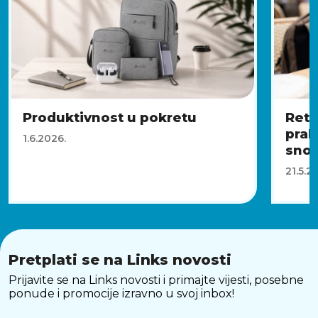
Produktivnost u pokretu
Retr
prak
1.6.2026.
sno
21.5.2
Pretplati se na Links novosti
Prijavite se na Links novosti i primajte vijesti, posebne
ponude i promocije izravno u svoj inbox!