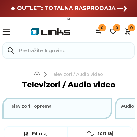
🏄 Zaslužuješ odmor —❯
🔥 OUTLET: TOTALNA RASPRODAJA —❯
0
0
0
Televizori / Audio video
Televizori / Audio video
Televizori i oprema
Audio i
sortiraj
Filtriraj