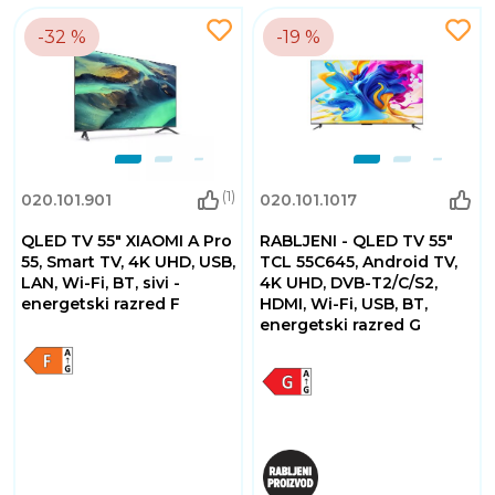
-32 %
-19 %
(1)
020.101.901
020.101.1017
QLED TV 55" XIAOMI A Pro
RABLJENI - QLED TV 55"
55, Smart TV, 4K UHD, USB,
TCL 55C645, Android TV,
LAN, Wi-Fi, BT, sivi -
4K UHD, DVB-T2/C/S2,
energetski razred F
HDMI, Wi-Fi, USB, BT,
energetski razred G