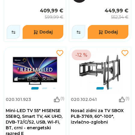
409,99 €
449,99 €
599,99 €
552,34 €
Dodaj
Dodaj
-12 %
(1)
(1)
020.101.923
020.102.041
Mini-LED TV 55" HISENSE
Nosač zidni za TV SBOX
55E8Q, Smart TV, 4K UHD,
PLB-3769, 60"-100",
DVB-T2/C/S2, USB, Wi-Fi,
izvlačno-zglobni
BT, crni - energetski
razred E