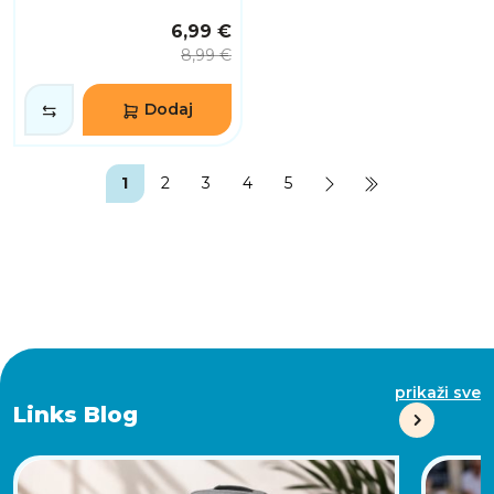
6,99 €
8,99 €
Dodaj
1
2
3
4
5
prikaži sve
Links Blog