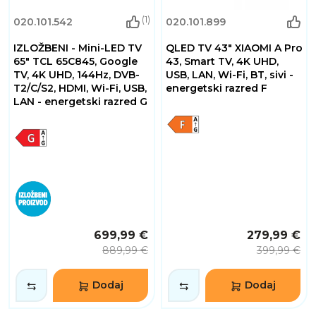
(1)
020.101.542
020.101.899
IZLOŽBENI - Mini-LED TV
QLED TV 43" XIAOMI A Pro
65" TCL 65C845, Google
43, Smart TV, 4K UHD,
TV, 4K UHD, 144Hz, DVB-
USB, LAN, Wi-Fi, BT, sivi -
T2/C/S2, HDMI, Wi-Fi, USB,
energetski razred F
LAN - energetski razred G
699,99 €
279,99 €
889,99 €
399,99 €
Dodaj
Dodaj