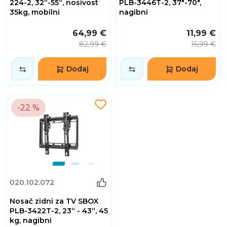
224-2, 32“-55“, nosivost
PLB-3446T-2, 37"-70",
35kg, mobilni
nagibni
64,99 €
11,99 €
82,99 €
15,99 €
Dodaj
Dodaj
-22 %
020.102.072
Nosač zidni za TV SBOX
PLB-3422T-2, 23“ - 43“, 45
kg, nagibni