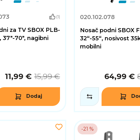
073
020.102.078
(1)
idni za TV SBOX PLB-
Nosač podni SBOX F
 37"-70", nagibni
32“-55“, nosivost 35
mobilni
11,99 €
15,99 €
64,99 €
Dodaj
Do
-21 %