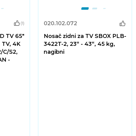
020.102.072
(1)
D TV 65"
Nosač zidni za TV SBOX PLB-
 TV, 4K
3422T-2, 23“ - 43“, 45 kg,
/C/S2,
nagibni
AN -