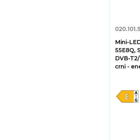
020.101.
Mini-LE
55E8Q, 
DVB-T2/C
crni - e