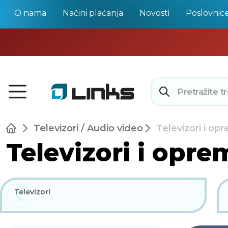
O nama
Načini plaćanja
Novosti
Poslovnic
Televizori / Audio video
Televizori i op
Televizori i opre
Televizori