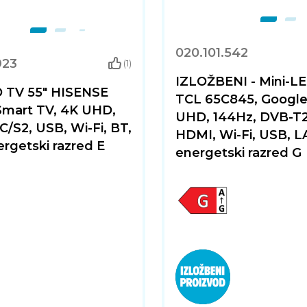
020.101.542
923
(1)
IZLOŽBENI - Mini-LE
D TV 55" HISENSE
TCL 65C845, Google
Smart TV, 4K UHD,
UHD, 144Hz, DVB-T2
/S2, USB, Wi-Fi, BT,
HDMI, Wi-Fi, USB, L
nergetski razred E
energetski razred G