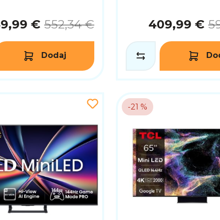
9,99 €
552,34 €
409,99 €
5
Dodaj
Do
-21 %