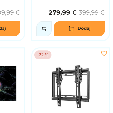
99,99 €
279,99 €
399,99 €
daj
Dodaj
-22 %