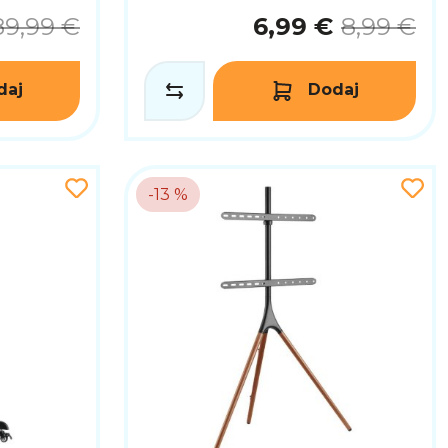
89,99 €
6,99 €
8,99 €
daj
Dodaj
-13 %