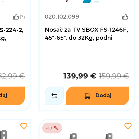
020.102.099
(3)
Nosač za TV SBOX FS-1246F,
S-224-2,
45"-65", do 32Kg, podni
kg,
82,99 €
139,99 €
159,99 €
daj
Dodaj
-17 %