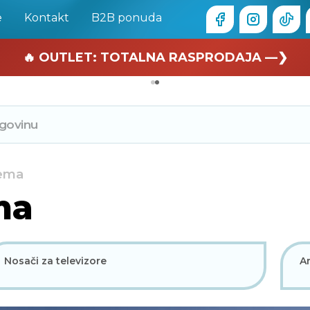
e
Kontakt
B2B ponuda
🏄 Zaslužuješ odmor —❯
🔥 OUTLET: TOTALNA RASPRODAJA —❯
rema
ma
Nosači za televizore
A