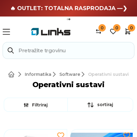
🏄 Zaslužuješ odmor —❯
🔥 OUTLET: TOTALNA RASPRODAJA —❯
0
0
0
Informatika
Software
Operativni sustavi
Operativni sustavi
sortiraj
Filtriraj