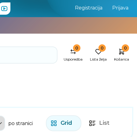
Registracija
Prijava
0
0
0
Usporedba
Lista želja
Košarica
Grid
List
po stranici