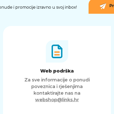
Pr
 ponude i promocije izravno u svoj inbox!
Web podrška
Za sve informacije o ponudi
poveznica i rješenjima
kontaktirajte nas na
webshop@links.hr