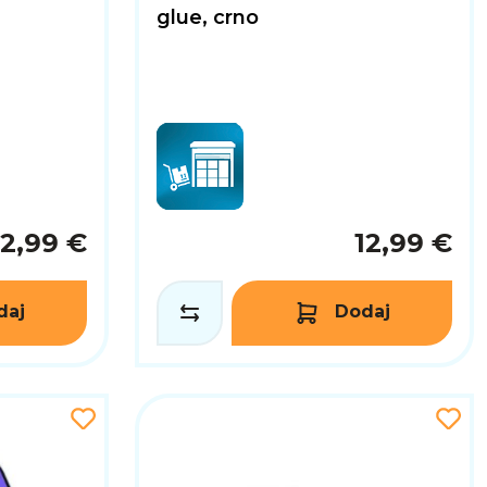
glue, crno
12,99 €
12,99 €
daj
Dodaj