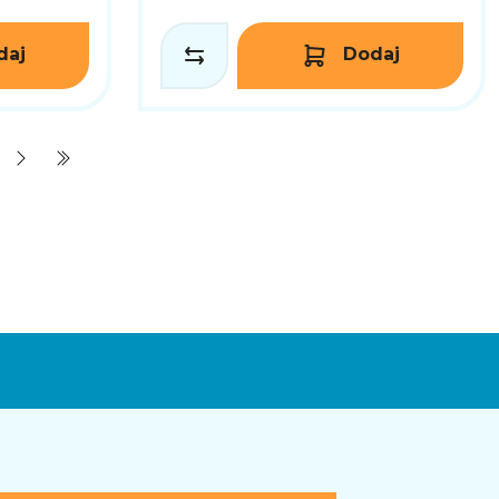
daj
Dodaj