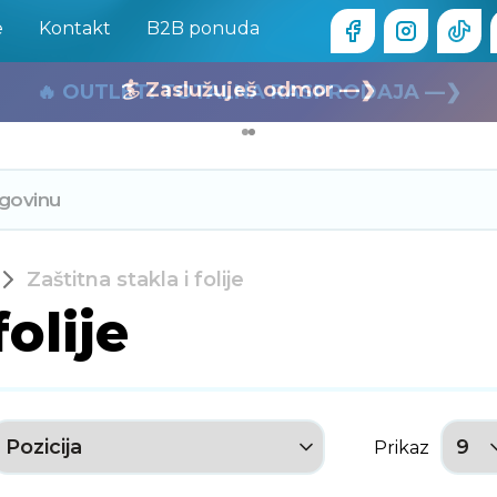
e
Kontakt
B2B ponuda
🏄 Zaslužuješ odmor —❯
🔥 OUTLET: TOTALNA RASPRODAJA —❯
Zaštitna stakla i folije
folije
Prikaz