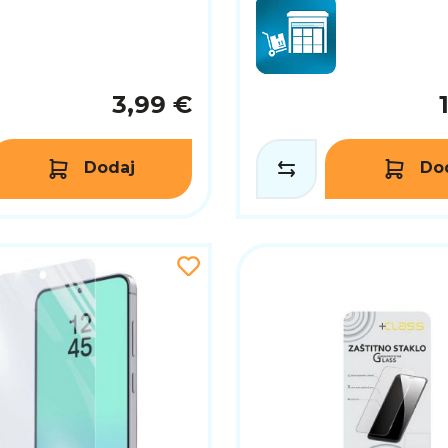
3,99 €
Dodaj
Do