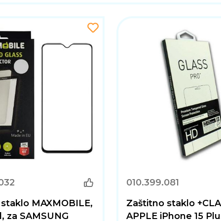
032
010.399.081
o staklo MAXMOBILE,
Zaštitno staklo +CLA
d, za SAMSUNG
APPLE iPhone 15 Plus