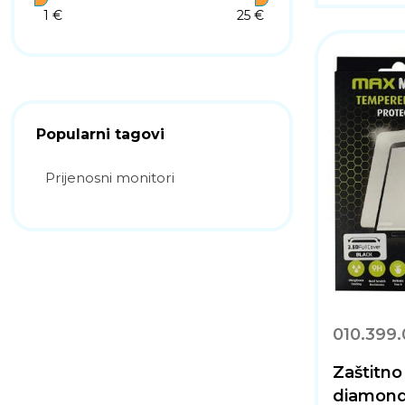
1 €
25 €
Popularni tagovi
Prijenosni monitori
010.399.
Zaštitn
diamon