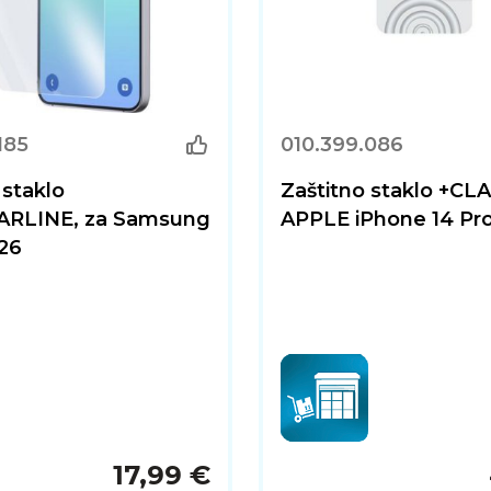
185
010.399.086
 staklo
Zaštitno staklo +CLA
RLINE, za Samsung
APPLE iPhone 14 Pr
26
17,99 €