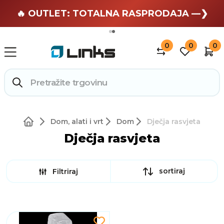
🏄 Zaslužuješ odmor —❯
🔥 OUTLET: TOTALNA RASPRODAJA —❯
0
0
0
Dom, alati i vrt
Dom
Dječja rasvjeta
Dječja rasvjeta
sortiraj
Filtriraj