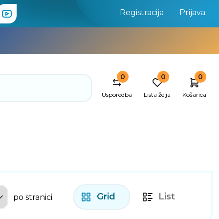
Registracija
Prijava
0
0
0
Usporedba
Lista želja
Košarica
Grid
List
po stranici