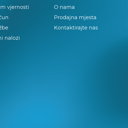
m vjernosti
O nama
ačun
Prodajna mjesta
žbe
Kontaktirajte nas
ni nalozi