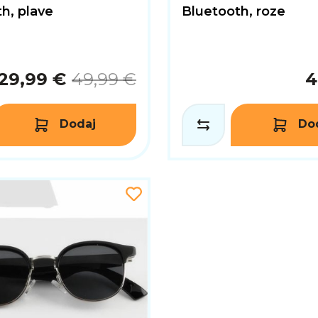
h, plave
Bluetooth, roze
29,99 €
49,99 €
4
Dodaj
Do