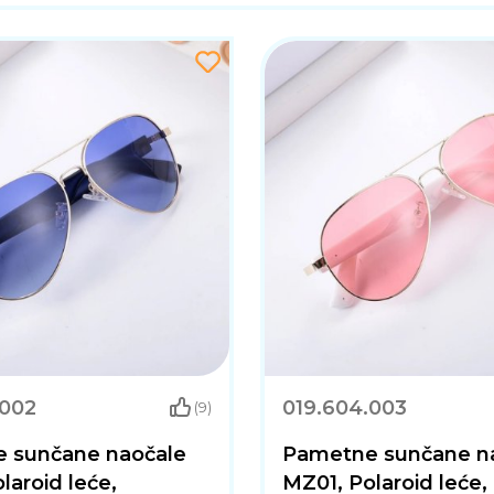
.002
019.604.003
(9)
 sunčane naočale
Pametne sunčane n
laroid leće,
MZ01, Polaroid leće,