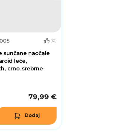
.005
(10)
 sunčane naočale
aroid leće,
h, crno-srebrne
79,99 €
Dodaj