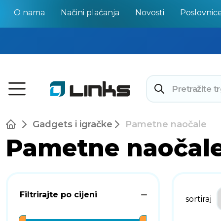
O nama
Načini plaćanja
Novosti
Poslovnic
Gadgets i igračke
Pametne naočale
Pametne naočal
Filtrirajte po cijeni
sortiraj