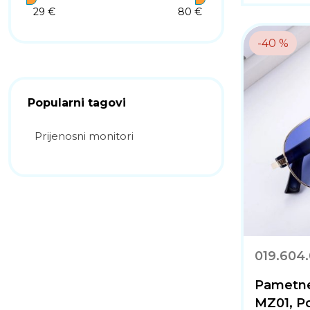
29 €
80 €
-40 %
Popularni tagovi
Prijenosni monitori
019.604
Pametne
MZ01, Po