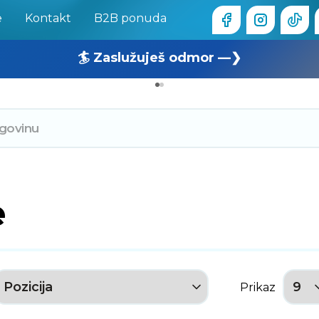
e
Kontakt
B2B ponuda
🏄 Zaslužuješ odmor —❯
🔥 OUTLET: TOTALNA RASPRODAJA —❯
e
Prikaz