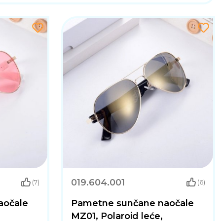
019.604.001
(7)
(6)
aočale
Pametne sunčane naočale
MZ01, Polaroid leće,