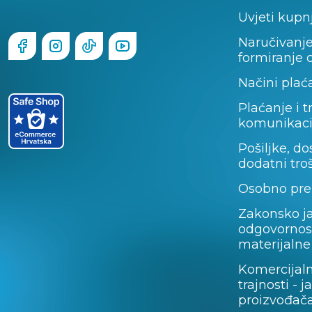
Uvjeti kupn
Naručivanje
formiranje 
Načini plać
Plaćanje i t
komunikaci
Pošiljke, do
dodatni tro
Osobno pre
Zakonsko j
odgovornos
materijalne
Komercijal
trajnosti - 
proizvođača