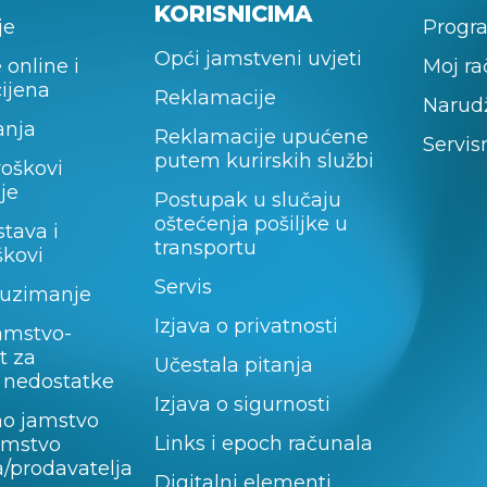
KORISNICIMA
je
Progra
Opći jamstveni uvjeti
 online i
Moj r
cijena
Reklamacije
Narud
anja
Reklamacije upućene
Servis
putem kurirskih službi
roškovi
je
Postupak u slučaju
oštećenja pošiljke u
stava i
transportu
škovi
Servis
uzimanje
Izjava o privatnosti
amstvo-
t za
Učestala pitanja
 nedostatke
Izjava o sigurnosti
no jamstvo
Links i epoch računala
jamstvo
/prodavatelja
Digitalni elementi,