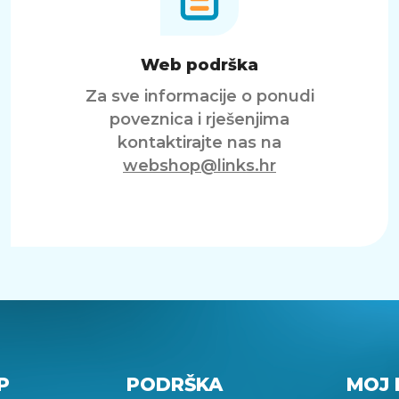
Web podrška
Za sve informacije o ponudi
poveznica i rješenjima
kontaktirajte nas na
webshop@links.hr
P
PODRŠKA
MOJ 