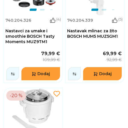
(4)
(5)
740.204.326
740.204.339
Nastavci za umake i
Nastavak mlinac za žito
smoothie BOSCH Tasty
BOSCH MUM5 MUZ5GM1
Moments MUZ9TM1
79,99 €
69,99 €
109,99 €
92,99 €
Dodaj
Dodaj
-20 %