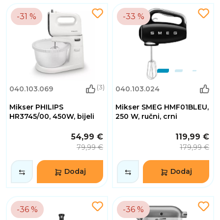
-31 %
-33 %
(3)
040.103.069
040.103.024
Mikser PHILIPS
Mikser SMEG HMF01BLEU,
HR3745/00, 450W, bijeli
250 W, ručni, crni
54,99 €
119,99 €
79,99 €
179,99 €
Dodaj
Dodaj
-36 %
-36 %