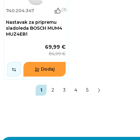
(3)
740.204.347
Nastavak za pripremu
sladoleda BOSCH MUM4
MUZ4EB1
69,99 €
86,99 €
Dodaj
1
2
3
4
5