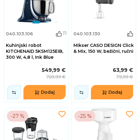
(1)
040.103.106
040.103.130
Kuhinjski robot
Mikser CASO DESIGN Click
KITCHENAID 5KSM125EIB,
& Mix, 150 W, bežični, ručni
300 W, 4,8 l, Ink Blue
549,99 €
63,99 €
769,99 €
79,99 €
Dodaj
Dodaj
-27 %
-25 %