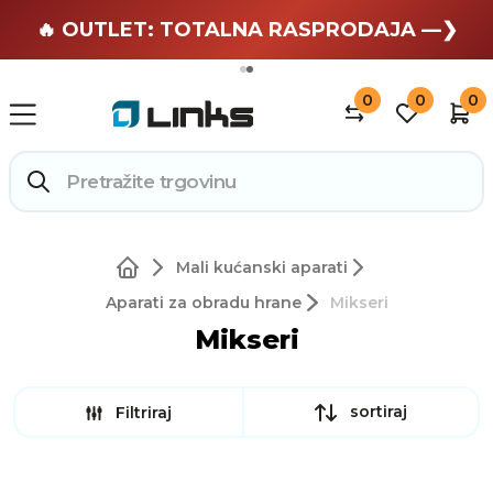
🏄 Zaslužuješ odmor —❯
🔥 OUTLET: TOTALNA RASPRODAJA —❯
0
0
0
Mali kućanski aparati
Aparati za obradu hrane
Mikseri
Mikseri
sortiraj
Filtriraj