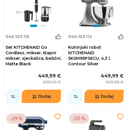
040.103.115
040.103.112
Set KITCHENAID Go
Kuhinjski robot
Cordless, mikser, štapni
KITCHENAID
mikser, sjeckalica, bežični,
5KSM95PSECU, 4,3 l,
Matte Black
Contour Silver
449,99 €
449,99 €
699,99 €
699,99 €
Dodaj
Dodaj
-29 %
-20 %