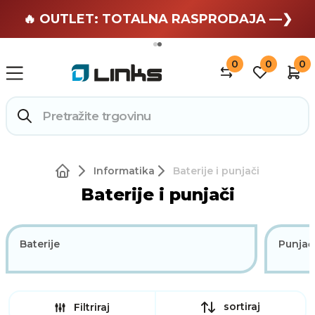
🏄 Zaslužuješ odmor —❯
🔥 OUTLET: TOTALNA RASPRODAJA —❯
0
0
0
Informatika
Baterije i punjači
Baterije i punjači
Baterije
Punjači
sortiraj
Filtriraj