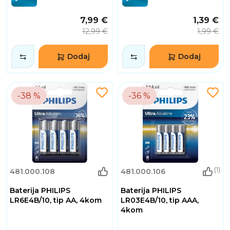
7,99 €
1,39 €
12,99 €
1,99 €
Dodaj
Dodaj
-38 %
-36 %
(1)
481.000.108
481.000.106
Baterija PHILIPS
Baterija PHILIPS
LR6E4B/10, tip AA, 4kom
LR03E4B/10, tip AAA,
4kom