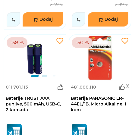
2,49 €
2,99 €
Dodaj
Dodaj
-38 %
-30 %
(1)
011.701.113
481.000.110
Baterije TRUST AAA,
Baterija PANASONIC LR-
punjive, 500 mAh, USB-C,
44EL/1B, Micro Alkaline, 1
2 komada
kom