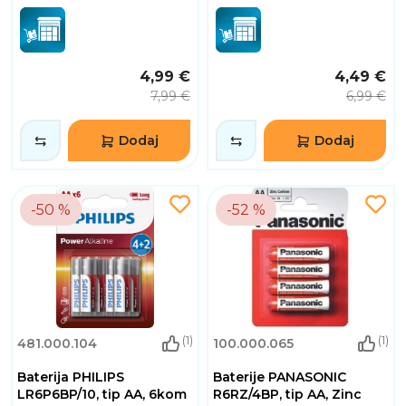
4,99 €
4,49 €
7,99 €
6,99 €
Dodaj
Dodaj
-50 %
-52 %
(1)
(1)
481.000.104
100.000.065
Baterija PHILIPS
Baterije PANASONIC
LR6P6BP/10, tip AA, 6kom
R6RZ/4BP, tip AA, Zinc