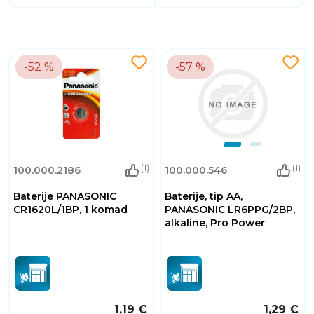
-52 %
-57 %
(1)
(1)
100.000.2186
100.000.546
Baterije PANASONIC
Baterije, tip AA,
CR1620L/1BP, 1 komad
PANASONIC LR6PPG/2BP,
alkaline, Pro Power
1,19 €
1,29 €