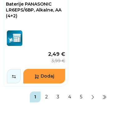
Baterije PANASONIC
LR6EPS/6BP, Alkalne, AA
(4+2)
2,49 €
3,99 €
Dodaj
1
2
3
4
5